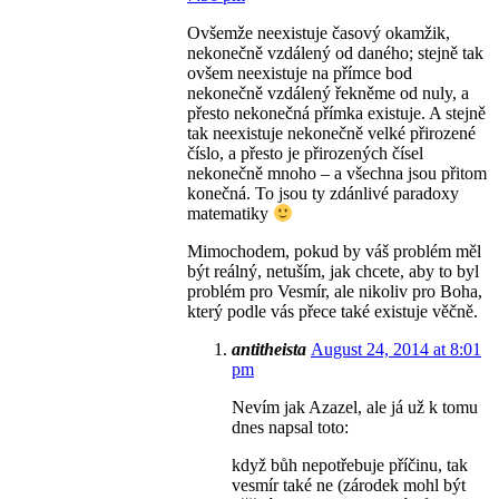
Ovšemže neexistuje časový okamžik,
nekonečně vzdálený od daného; stejně tak
ovšem neexistuje na přímce bod
nekonečně vzdálený řekněme od nuly, a
přesto nekonečná přímka existuje. A stejně
tak neexistuje nekonečně velké přirozené
číslo, a přesto je přirozených čísel
nekonečně mnoho – a všechna jsou přitom
konečná. To jsou ty zdánlivé paradoxy
matematiky
Mimochodem, pokud by váš problém měl
být reálný, netuším, jak chcete, aby to byl
problém pro Vesmír, ale nikoliv pro Boha,
který podle vás přece také existuje věčně.
antitheista
August 24, 2014 at 8:01
pm
Nevím jak Azazel, ale já už k tomu
dnes napsal toto:
když bůh nepotřebuje příčinu, tak
vesmír také ne (zárodek mohl být