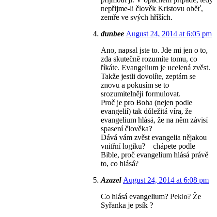
nepřijme-li člověk Kristovu oběť,
zemře ve svých hříších.
dunbee
August 24, 2014 at 6:05 pm
Ano, napsal jste to. Jde mi jen o to,
zda skutečně rozumíte tomu, co
říkáte. Evangelium je ucelená zvěst.
Takže jestli dovolíte, zeptám se
znovu a pokusím se to
srozumitelněji formulovat.
Proč je pro Boha (nejen podle
evangelií) tak důležitá víra, že
evangelium hlásá, že na něm závisí
spasení člověka?
Dává vám zvěst evangelia nějakou
vnitřní logiku? – chápete podle
Bible, proč evangelium hlásá právě
to, co hlásá?
Azazel
August 24, 2014 at 6:08 pm
Co hlásá evangelium? Peklo? Že
Syřanka je psík ?