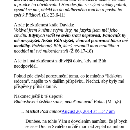
a prudce ho obviňovali. I Herodes jím se svými vojáky pohrdl,
vysmál se mu, oblékl ho do nádherného roucha a poslal ho
zpět k Pilátovi.
(Lk 23,6-11)
A zde je zkušenost krále Davida:
Volával jsem k němu svými ústy, na jazyku jsem měl jeho
chválu.
Kdybych viděl ve svém srdci nepravost, Panovník by
mě nevyslyšel. Avšak Bůh slyšel, věnoval pozornost hlasu mé
modlitby.
Požehnaný Bůh, který nezamítl mou modlitbu a
neodňal mi své milosrdenství!
(Ž 66,17-18)
A je to i má zkušenost z dřívější doby, kdy mi Bůh
neodpovídal.
Pokud zde chybí porozumění tomu, co je míněno “lidským
srdcem”, napíšu to v dalším příspěvku. Nechci, aby byly mé
příspěvky příliš dlouhé.
Nakonec ještě k té slepotě:
Blahoslavení čistého srdce, neboť oni uvidí Boha.
(Mt 5,8)
Michal
Post author
August 20, 2014 at 11:47 am
Dunbee, na tohle Vám s dovolením namítnu, že já bych
se sice Ducha Svatého určitě moc rád zeptal na milion