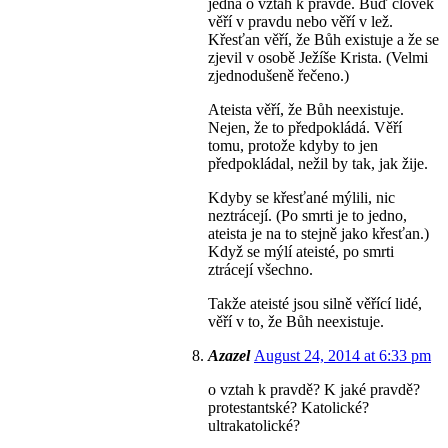
jedná o vztah k pravdě. Buď člověk
věří v pravdu nebo věří v lež.
Křesťan věří, že Bůh existuje a že se
zjevil v osobě Ježíše Krista. (Velmi
zjednodušeně řečeno.)
Ateista věří, že Bůh neexistuje.
Nejen, že to předpokládá. Věří
tomu, protože kdyby to jen
předpokládal, nežil by tak, jak žije.
Kdyby se křesťané mýlili, nic
neztrácejí. (Po smrti je to jedno,
ateista je na to stejně jako křesťan.)
Když se mýlí ateisté, po smrti
ztrácejí všechno.
Takže ateisté jsou silně věřící lidé,
věří v to, že Bůh neexistuje.
Azazel
August 24, 2014 at 6:33 pm
o vztah k pravdě? K jaké pravdě?
protestantské? Katolické?
ultrakatolické?