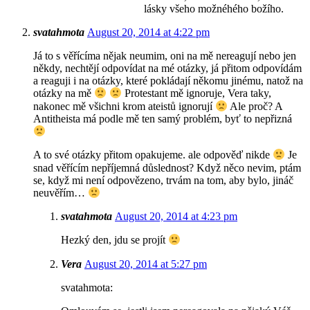
lásky všeho možnéhého božího.
svatahmota
August 20, 2014 at 4:22 pm
Já to s věřícíma nějak neumim, oni na mě nereagují nebo jen
někdy, nechtějí odpovídat na mé otázky, já přitom odpovídám
a reaguji i na otázky, které pokládají někomu jinému, natož na
otázky na mě
Protestant mě ignoruje, Vera taky,
nakonec mě všichni krom ateistů ignorují
Ale proč? A
Antitheista má podle mě ten samý problém, byť to nepřizná
A to své otázky přitom opakujeme. ale odpověď nikde
Je
snad věřícím nepříjemná důslednost? Když něco nevim, ptám
se, když mi není odpovězeno, trvám na tom, aby bylo, jináč
neuvěřím…
svatahmota
August 20, 2014 at 4:23 pm
Hezký den, jdu se projít
Vera
August 20, 2014 at 5:27 pm
svatahmota: