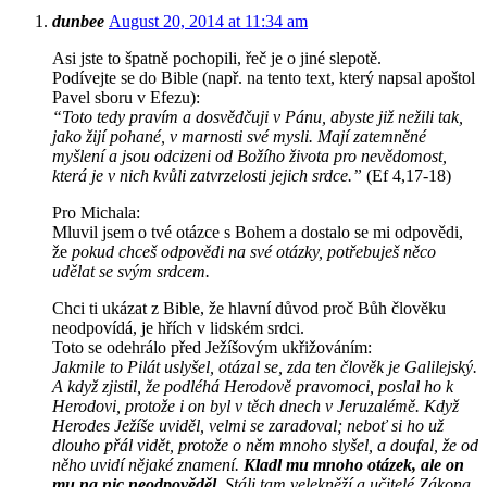
dunbee
August 20, 2014 at 11:34 am
Asi jste to špatně pochopili, řeč je o jiné slepotě.
Podívejte se do Bible (např. na tento text, který napsal apoštol
Pavel sboru v Efezu):
“Toto tedy pravím a dosvědčuji v Pánu, abyste již nežili tak,
jako žijí pohané, v marnosti své mysli. Mají zatemněné
myšlení a jsou odcizeni od Božího života pro nevědomost,
která je v nich kvůli zatvrzelosti jejich srdce.”
(Ef 4,17-18)
Pro Michala:
Mluvil jsem o tvé otázce s Bohem a dostalo se mi odpovědi,
že
pokud chceš odpovědi na své otázky, potřebuješ něco
udělat se svým srdcem.
Chci ti ukázat z Bible, že hlavní důvod proč Bůh člověku
neodpovídá, je hřích v lidském srdci.
Toto se odehrálo před Ježíšovým ukřižováním:
Jakmile to Pilát uslyšel, otázal se, zda ten člověk je Galilejský.
A když zjistil, že podléhá Herodově pravomoci, poslal ho k
Herodovi, protože i on byl v těch dnech v Jeruzalémě. Když
Herodes Ježíše uviděl, velmi se zaradoval; neboť si ho už
dlouho přál vidět, protože o něm mnoho slyšel, a doufal, že od
něho uvidí nějaké znamení.
Kladl mu mnoho otázek, ale on
mu na nic neodpověděl.
Stáli tam velekněží a učitelé Zákona