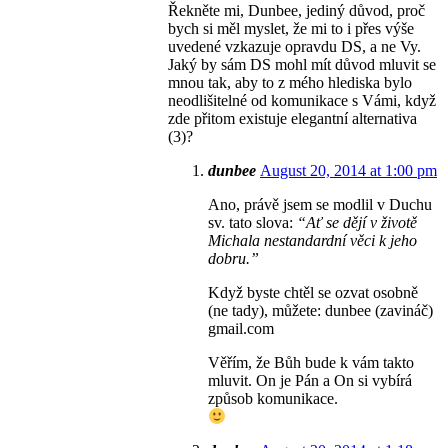
Řekněte mi, Dunbee, jediný důvod, proč
bych si měl myslet, že mi to i přes výše
uvedené vzkazuje opravdu DS, a ne Vy.
Jaký by sám DS mohl mít důvod mluvit se
mnou tak, aby to z mého hlediska bylo
neodlišitelné od komunikace s Vámi, když
zde přitom existuje elegantní alternativa
(3)?
dunbee
August 20, 2014 at 1:00 pm
Ano, právě jsem se modlil v Duchu
sv. tato slova:
“Ať se dějí v životě
Michala nestandardní věci k jeho
dobru.”
Když byste chtěl se ozvat osobně
(ne tady), můžete: dunbee (zavináč)
gmail.com
Věřím, že Bůh bude k vám takto
mluvit. On je Pán a On si vybírá
způsob komunikace.