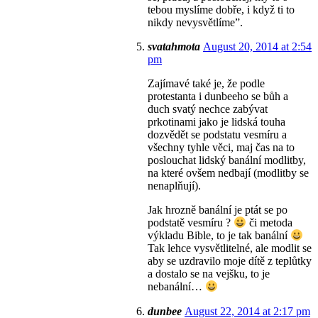
tebou myslíme dobře, i když ti to
nikdy nevysvětlíme”.
svatahmota
August 20, 2014 at 2:54
pm
Zajímavé také je, že podle
protestanta i dunbeeho se bůh a
duch svatý nechce zabývat
prkotinami jako je lidská touha
dozvědět se podstatu vesmíru a
všechny tyhle věci, maj čas na to
poslouchat lidský banální modlitby,
na které ovšem nedbají (modlitby se
nenaplňují).
Jak hrozně banální je ptát se po
podstatě vesmíru ?
či metoda
výkladu Bible, to je tak banální
Tak lehce vysvětlitelné, ale modlit se
aby se uzdravilo moje dítě z teplůtky
a dostalo se na vejšku, to je
nebanální…
dunbee
August 22, 2014 at 2:17 pm