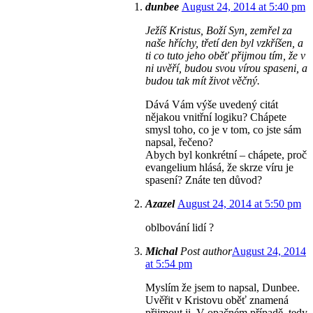
dunbee
August 24, 2014 at 5:40 pm
Ježíš Kristus, Boží Syn, zemřel za
naše hříchy, třetí den byl vzkříšen, a
ti co tuto jeho oběť přijmou tím, že v
ni uvěří, budou svou vírou spaseni, a
budou tak mít život věčný.
Dává Vám výše uvedený citát
nějakou vnitřní logiku? Chápete
smysl toho, co je v tom, co jste sám
napsal, řečeno?
Abych byl konkrétní – chápete, proč
evangelium hlásá, že skrze víru je
spasení? Znáte ten důvod?
Azazel
August 24, 2014 at 5:50 pm
oblbování lidí ?
Michal
Post author
August 24, 2014
at 5:54 pm
Myslím že jsem to napsal, Dunbee.
Uvěřit v Kristovu oběť znamená
přijmout ji. V opačném případě, tedy