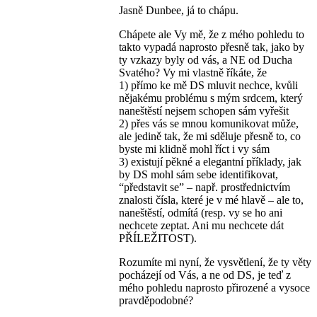
Jasně Dunbee, já to chápu.
Chápete ale Vy mě, že z mého pohledu to
takto vypadá naprosto přesně tak, jako by
ty vzkazy byly od vás, a NE od Ducha
Svatého? Vy mi vlastně říkáte, že
1) přímo ke mě DS mluvit nechce, kvůli
nějakému problému s mým srdcem, který
naneštěstí nejsem schopen sám vyřešit
2) přes vás se mnou komunikovat může,
ale jedině tak, že mi sděluje přesně to, co
byste mi klidně mohl říct i vy sám
3) existují pěkné a elegantní příklady, jak
by DS mohl sám sebe identifikovat,
“představit se” – např. prostřednictvím
znalosti čísla, které je v mé hlavě – ale to,
naneštěstí, odmítá (resp. vy se ho ani
nechcete zeptat. Ani mu nechcete dát
PŘÍLEŽITOST).
Rozumíte mi nyní, že vysvětlení, že ty věty
pocházejí od Vás, a ne od DS, je teď z
mého pohledu naprosto přirozené a vysoce
pravděpodobné?