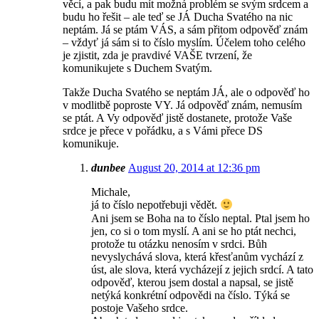
věcí, a pak budu mít možná problém se svým srdcem a
budu ho řešit – ale teď se JÁ Ducha Svatého na nic
neptám. Já se ptám VÁS, a sám přitom odpověď znám
– vždyť já sám si to číslo myslím. Účelem toho celého
je zjistit, zda je pravdivé VAŠE tvrzení, že
komunikujete s Duchem Svatým.
Takže Ducha Svatého se neptám JÁ, ale o odpověď ho
v modlitbě poproste VY. Já odpověď znám, nemusím
se ptát. A Vy odpověď jistě dostanete, protože Vaše
srdce je přece v pořádku, a s Vámi přece DS
komunikuje.
dunbee
August 20, 2014 at 12:36 pm
Michale,
já to číslo nepotřebuji vědět.
Ani jsem se Boha na to číslo neptal. Ptal jsem ho
jen, co si o tom myslí. A ani se ho ptát nechci,
protože tu otázku nenosím v srdci. Bůh
nevyslychává slova, která křesťanům vychází z
úst, ale slova, která vycházejí z jejich srdcí. A tato
odpověď, kterou jsem dostal a napsal, se jistě
netýká konkrétní odpovědi na číslo. Týká se
postoje Vašeho srdce.