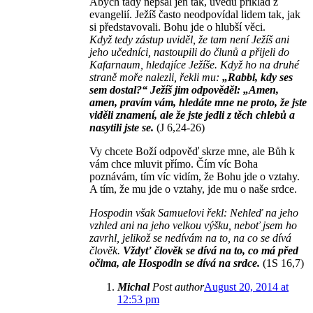
Abych tady nepsal jen tak, uvedu příklad z
evangelií. Ježíš často neodpovídal lidem tak, jak
si představovali. Bohu jde o hlubší věci.
Když tedy zástup uviděl, že tam není Ježíš ani
jeho učedníci, nastoupili do člunů a přijeli do
Kafarnaum, hledajíce Ježíše. Když ho na druhé
straně moře nalezli, řekli mu:
„Rabbi, kdy ses
sem dostal?“ Ježíš jim odpověděl: „Amen,
amen, pravím vám, hledáte mne ne proto, že jste
viděli znamení, ale že jste jedli z těch chlebů a
nasytili jste se.
(J 6,24-26)
Vy chcete Boží odpověď skrze mne, ale Bůh k
vám chce mluvit přímo. Čím víc Boha
poznávám, tím víc vidím, že Bohu jde o vztahy.
A tím, že mu jde o vztahy, jde mu o naše srdce.
Hospodin však Samuelovi řekl: Nehleď na jeho
vzhled ani na jeho velkou výšku, neboť jsem ho
zavrhl, jelikož se nedívám na to, na co se dívá
člověk.
Vždyť člověk se dívá na to, co má před
očima, ale Hospodin se dívá na srdce.
(1S 16,7)
Michal
Post author
August 20, 2014 at
12:53 pm