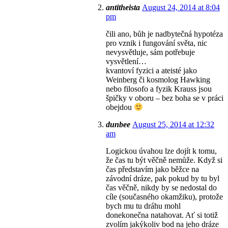
antitheista
August 24, 2014 at 8:04
pm
čili ano, bůh je nadbytečná hypotéza
pro vznik i fungování světa, nic
nevysvětluje, sám potřebuje
vysvětlení…
kvantoví fyzici a ateisté jako
Weinberg či kosmolog Hawking
nebo filosofo a fyzik Krauss jsou
špičky v oboru – bez boha se v práci
obejdou
dunbee
August 25, 2014 at 12:32
am
Logickou úvahou lze dojít k tomu,
že čas tu být věčně nemůže. Když si
čas představím jako běžce na
závodní dráze, pak pokud by tu byl
čas věčně, nikdy by se nedostal do
cíle (současného okamžiku), protože
bych mu tu dráhu mohl
donekonečna natahovat. Ať si totiž
zvolím jakýkoliv bod na jeho dráze