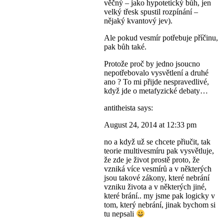
věčný – jako hypotetický bůh, jen
velký třesk spustil rozpínání –
nějaký kvantový jev).
Ale pokud vesmír potřebuje příčinu,
pak bůh také.
Protože proč by jedno jsoucno
nepotřebovalo vysvětlení a druhé
ano ? To mi přijde nespravedlivé,
když jde o metafyzické debaty…
antitheista says:
August 24, 2014 at 12:33 pm
no a když už se chcete přiučit, tak
teorie multivesmíru pak vysvětluje,
že zde je život prostě proto, že
vzniká více vesmírů a v některých
jsou takové zákony, které nebrání
vzniku života a v některých jiné,
které brání.. my jsme pak logicky v
tom, který nebrání, jinak bychom si
tu nepsali