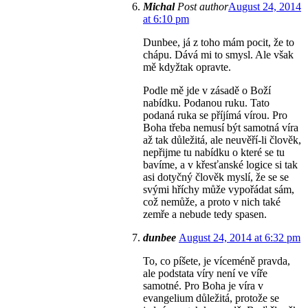
Michal
Post author
August 24, 2014
at 6:10 pm
Dunbee, já z toho mám pocit, že to
chápu. Dává mi to smysl. Ale však
mě kdyžtak opravte.
Podle mě jde v zásadě o Boží
nabídku. Podanou ruku. Tato
podaná ruka se příjímá vírou. Pro
Boha třeba nemusí být samotná víra
až tak důležitá, ale neuvěří-li člověk,
nepřijme tu nabídku o které se tu
bavíme, a v křesťanské logice si tak
asi dotyčný člověk myslí, že se se
svými hříchy může vypořádat sám,
což nemůže, a proto v nich také
zemře a nebude tedy spasen.
dunbee
August 24, 2014 at 6:32 pm
To, co píšete, je víceméně pravda,
ale podstata víry není ve víře
samotné. Pro Boha je víra v
evangelium důležitá, protože se