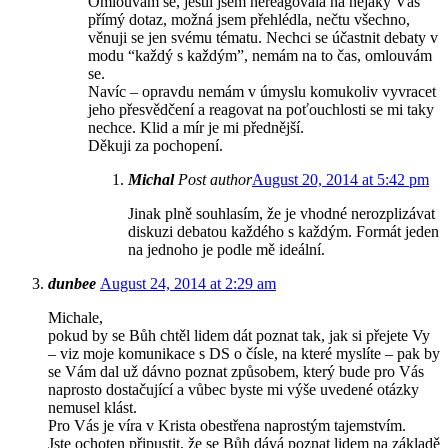
Omlouvám se, jestli jsem nereagovala na nějaký Váš
přímý dotaz, možná jsem přehlédla, nečtu všechno,
věnuji se jen svému tématu. Nechci se účastnit debaty v
modu “každý s každým”, nemám na to čas, omlouvám
se.
Navíc – opravdu nemám v úmyslu komukoliv vyvracet
jeho přesvědčení a reagovat na poťouchlosti se mi taky
nechce. Klid a mír je mi přednější.
Děkuji za pochopení.
Michal
Post author
August 20, 2014 at 5:42 pm
Jinak plně souhlasím, že je vhodné nerozplizávat
diskuzi debatou každého s každým. Formát jeden
na jednoho je podle mě ideální.
dunbee
August 24, 2014 at 2:29 am
Michale,
pokud by se Bůh chtěl lidem dát poznat tak, jak si přejete Vy
– viz moje komunikace s DS o čísle, na které myslíte – pak by
se Vám dal už dávno poznat způsobem, který bude pro Vás
naprosto dostačující a vůbec byste mi výše uvedené otázky
nemusel klást.
Pro Vás je víra v Krista obestřena naprostým tajemstvím.
Jste ochoten připustit, že se Bůh dává poznat lidem na základě