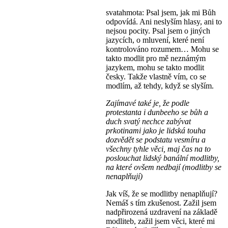
svatahmota: Psal jsem, jak mi Bůh
odpovídá. Ani neslyším hlasy, ani to
nejsou pocity. Psal jsem o jiných
jazycích, o mluvení, které není
kontrolováno rozumem… Mohu se
takto modlit pro mě neznámým
jazykem, mohu se takto modlit
česky. Takže vlastně vím, co se
modlím, až tehdy, když se slyším.
Zajímavé také je, že podle
protestanta i dunbeeho se bůh a
duch svatý nechce zabývat
prkotinami jako je lidská touha
dozvědět se podstatu vesmíru a
všechny tyhle věci, maj čas na to
poslouchat lidský banální modlitby,
na které ovšem nedbají (modlitby se
nenaplňují)
Jak víš, že se modlitby nenaplňují?
Nemáš s tím zkušenost. Zažil jsem
nadpřirozená uzdravení na základě
modliteb, zažil jsem věci, které mi