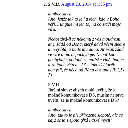
S.V.H.
August 20, 2014 at 1:55 pm
dunbee says:
Ano, jenže tak to je i u těch, kdo v Boha
věří. Funguje mi jen to, na co stačí moje
víra.
Nedostává-li se někomu z vás moudrosti,
ať ji žádá od Boha, který dává všem štědře
a nevyčítá, a bude mu dána. Ať však žádá
ve víře a nic nepochybuje. Neboť kdo
pochybuje, podobá se mořské vlně, hnané
a zmítané větrem. Ať si takový člověk
nemyslí, že něco od Pána dostane (Jk 1,5-
7)
S.V.H.:
Jinými slovy: abych mohl uvěřit, že je
možné komunikovat s DS, musím nejprve
uvěřit, že je možné komunikovat s DS?
dunbee says:
Ano, tak to je při přirozené slepotě, ale co
když se ta slepota týká lidské mysli?