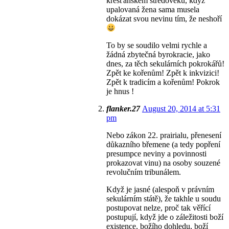
křesťanském středověku, když
upalovaná žena sama musela
dokázat svou nevinu tím, že neshoří
To by se soudilo velmi rychle a
žádná zbytečná byrokracie, jako
dnes, za těch sekulárních pokrokářů!
Zpět ke kořenům! Zpět k inkvizici!
Zpět k tradicím a kořenům! Pokrok
je hnus !
flanker.27
August 20, 2014 at 5:31
pm
Nebo zákon 22. prairialu, přenesení
důkazního břemene (a tedy popření
presumpce neviny a povinnosti
prokazovat vinu) na osoby souzené
revolučním tribunálem.
Když je jasné (alespoň v právním
sekulárním státě), že takhle u soudu
postupovat nelze, proč tak věřící
postupují, když jde o záležitosti boží
existence, božího dohledu, boží