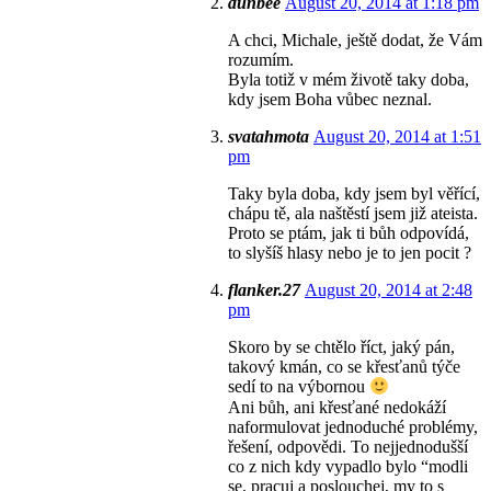
dunbee
August 20, 2014 at 1:18 pm
A chci, Michale, ještě dodat, že Vám
rozumím.
Byla totiž v mém životě taky doba,
kdy jsem Boha vůbec neznal.
svatahmota
August 20, 2014 at 1:51
pm
Taky byla doba, kdy jsem byl věřící,
chápu tě, ala naštěstí jsem již ateista.
Proto se ptám, jak ti bůh odpovídá,
to slyšíš hlasy nebo je to jen pocit ?
flanker.27
August 20, 2014 at 2:48
pm
Skoro by se chtělo říct, jaký pán,
takový kmán, co se křesťanů týče
sedí to na výbornou
Ani bůh, ani křesťané nedokáží
naformulovat jednoduché problémy,
řešení, odpovědi. To nejjednodušší
co z nich kdy vypadlo bylo “modli
se, pracuj a poslouchej, my to s