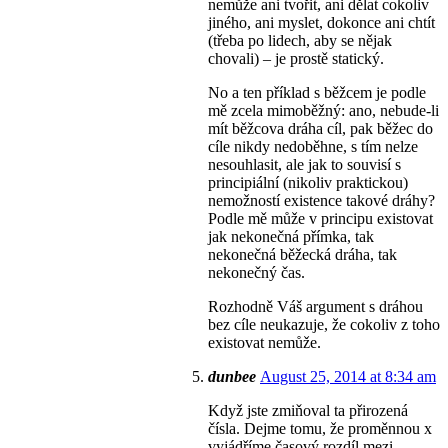
nemůže ani tvořit, ani dělat cokoliv
jiného, ani myslet, dokonce ani chtít
(třeba po lidech, aby se nějak
chovali) – je prostě statický.
No a ten příklad s běžcem je podle
mě zcela mimoběžný: ano, nebude-li
mít běžcova dráha cíl, pak běžec do
cíle nikdy nedoběhne, s tím nelze
nesouhlasit, ale jak to souvisí s
principiální (nikoliv praktickou)
nemožností existence takové dráhy?
Podle mě může v principu existovat
jak nekonečná přímka, tak
nekonečná běžecká dráha, tak
nekonečný čas.
Rozhodně Váš argument s dráhou
bez cíle neukazuje, že cokoliv z toho
existovat nemůže.
dunbee
August 25, 2014 at 8:34 am
Když jste zmiňoval ta přirozená
čísla. Dejme tomu, že proměnnou x
vyjádříme časový rozdíl mezi