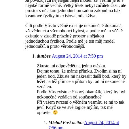
Já považuji za nejelegantnější model, že Vesmír je tu v
nějaké formě věčně. Velký třesk nebyl začátek času, ale
prostor s nějakou jednoduchou sadou zákonů na bázi
kvantové fyziky tu existoval odjakživa.
Čili podle Vás tu věčně existuje nekonečně dokonalá,
vševědoucí a všemohoucí bytost, a podle mě tu věčně
existuje v zásadě prázdný prostor s nějakou
jednoduchou fyzikou. Podle mě je ten můj model
jednodušší, a proto věrohodnější.
dunbee
August 24, 2014 at 7:50 pm
Zkuste mi odpovědět na jednu otázku.
Dejme tomu, že máme přímku. Zvolím si na ní
jeden bod. Zkuste mi nakreslit další bod, který by
ležel na též přímce a přitom byl od ní nekonečně
vzdálen.
Podle Vás existuje časový okamžik, který by byl
nekonečně vzdálen od současného?
Při vašem tvrzení o věčném vesmíru se mi to tak
jeví. Když se ve své logice mýlím, tak mě
opravte.
Michal
Post author
August 24, 2014 at
7:56 pm