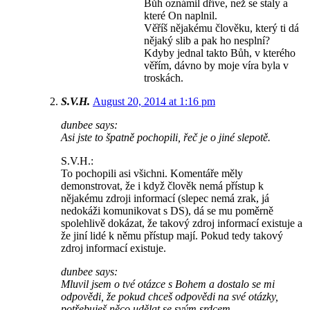
Bůh oznámil dříve, než se staly a
které On naplnil.
Věříš nějakému člověku, který ti dá
nějaký slib a pak ho nesplní?
Kdyby jednal takto Bůh, v kterého
věřím, dávno by moje víra byla v
troskách.
S.V.H.
August 20, 2014 at 1:16 pm
dunbee says:
Asi jste to špatně pochopili, řeč je o jiné slepotě.
S.V.H.:
To pochopili asi všichni. Komentáře měly
demonstrovat, že i když člověk nemá přístup k
nějakému zdroji informací (slepec nemá zrak, já
nedokáži komunikovat s DS), dá se mu poměrně
spolehlivě dokázat, že takový zdroj informací existuje a
že jiní lidé k němu přístup mají. Pokud tedy takový
zdroj informací existuje.
dunbee says:
Mluvil jsem o tvé otázce s Bohem a dostalo se mi
odpovědi, že pokud chceš odpovědi na své otázky,
potřebuješ něco udělat se svým srdcem.