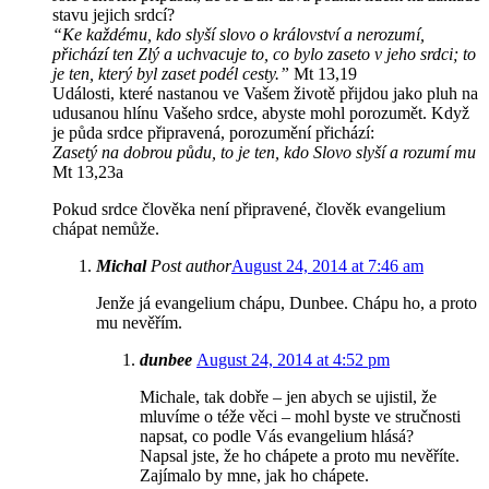
stavu jejich srdcí?
“Ke každému, kdo slyší slovo o království a nerozumí,
přichází ten Zlý a uchvacuje to, co bylo zaseto v jeho srdci; to
je ten, který byl zaset podél cesty.”
Mt 13,19
Události, které nastanou ve Vašem životě přijdou jako pluh na
udusanou hlínu Vašeho srdce, abyste mohl porozumět. Když
je půda srdce připravená, porozumění přichází:
Zasetý na dobrou půdu, to je ten, kdo Slovo slyší a rozumí mu
Mt 13,23a
Pokud srdce člověka není připravené, člověk evangelium
chápat nemůže.
Michal
Post author
August 24, 2014 at 7:46 am
Jenže já evangelium chápu, Dunbee. Chápu ho, a proto
mu nevěřím.
dunbee
August 24, 2014 at 4:52 pm
Michale, tak dobře – jen abych se ujistil, že
mluvíme o téže věci – mohl byste ve stručnosti
napsat, co podle Vás evangelium hlásá?
Napsal jste, že ho chápete a proto mu nevěříte.
Zajímalo by mne, jak ho chápete.