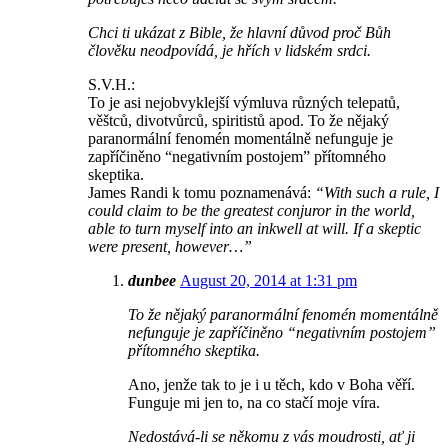
Chci ti ukázat z Bible, že hlavní důvod proč Bůh
člověku neodpovídá, je hřích v lidském srdci.
S.V.H.:
To je asi nejobvyklejší výmluva různých telepatů,
věštců, divotvůrců, spiritistů apod. To že nějaký
paranormální fenomén momentálně nefunguje je
zapříčiněno “negativním postojem” přítomného
skeptika.
James Randi k tomu poznamenává:
“With such a rule, I
could claim to be the greatest conjuror in the world,
able to turn myself into an inkwell at will. If a skeptic
were present, however…”
dunbee
August 20, 2014 at 1:31 pm
To že nějaký paranormální fenomén momentálně
nefunguje je zapříčiněno “negativním postojem”
přítomného skeptika.
Ano, jenže tak to je i u těch, kdo v Boha věří.
Funguje mi jen to, na co stačí moje víra.
Nedostává-li se někomu z vás moudrosti, ať ji