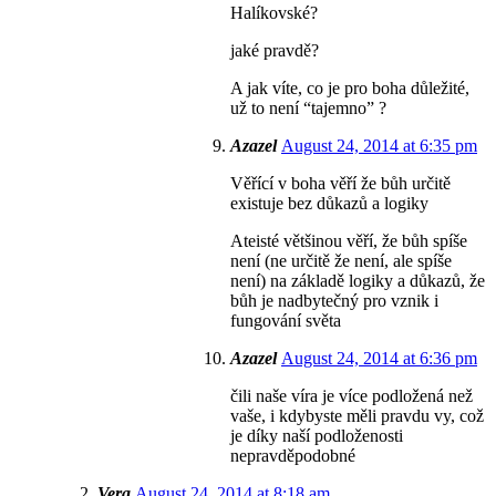
Halíkovské?
jaké pravdě?
A jak víte, co je pro boha důležité,
už to není “tajemno” ?
Azazel
August 24, 2014 at 6:35 pm
Věřící v boha věří že bůh určitě
existuje bez důkazů a logiky
Ateisté většinou věří, že bůh spíše
není (ne určitě že není, ale spíše
není) na základě logiky a důkazů, že
bůh je nadbytečný pro vznik i
fungování světa
Azazel
August 24, 2014 at 6:36 pm
čili naše víra je více podložená než
vaše, i kdybyste měli pravdu vy, což
je díky naší podloženosti
nepravděpodobné
Vera
August 24, 2014 at 8:18 am