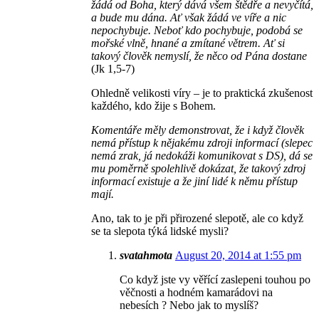
žádá od Boha, který dává všem štědře a nevyčítá,
a bude mu dána. Ať však žádá ve víře a nic
nepochybuje. Neboť kdo pochybuje, podobá se
mořské vlně, hnané a zmítané větrem. Ať si
takový člověk nemyslí, že něco od Pána dostane
(Jk 1,5-7)
Ohledně velikosti víry – je to praktická zkušenost
každého, kdo žije s Bohem.
Komentáře měly demonstrovat, že i když člověk
nemá přístup k nějakému zdroji informací (slepec
nemá zrak, já nedokáži komunikovat s DS), dá se
mu poměrně spolehlivě dokázat, že takový zdroj
informací existuje a že jiní lidé k němu přístup
mají.
Ano, tak to je při přirozené slepotě, ale co když
se ta slepota týká lidské mysli?
svatahmota
August 20, 2014 at 1:55 pm
Co když jste vy věřící zaslepeni touhou po
věčnosti a hodném kamarádovi na
nebesích ? Nebo jak to myslíš?