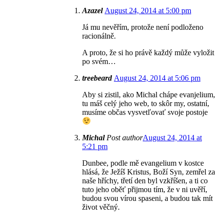
Azazel
August 24, 2014 at 5:00 pm
Já mu nevěřím, protože není podloženo
racionálně.
A proto, že si ho právě každý může vyložit
po svém…
treebeard
August 24, 2014 at 5:06 pm
Aby si zistil, ako Michal chápe evanjelium,
tu máš celý jeho web, to skôr my, ostatní,
musíme občas vysvetľovať svoje postoje
Michal
Post author
August 24, 2014 at
5:21 pm
Dunbee, podle mě evangelium v kostce
hlásá, že Ježíš Kristus, Boží Syn, zemřel za
naše hříchy, třetí den byl vzkříšen, a ti co
tuto jeho oběť přijmou tím, že v ni uvěří,
budou svou vírou spaseni, a budou tak mít
život věčný.