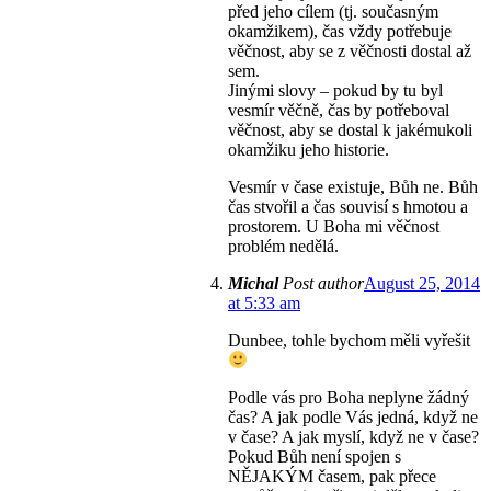
před jeho cílem (tj. současným
okamžikem), čas vždy potřebuje
věčnost, aby se z věčnosti dostal až
sem.
Jinými slovy – pokud by tu byl
vesmír věčně, čas by potřeboval
věčnost, aby se dostal k jakémukoli
okamžiku jeho historie.
Vesmír v čase existuje, Bůh ne. Bůh
čas stvořil a čas souvisí s hmotou a
prostorem. U Boha mi věčnost
problém nedělá.
Michal
Post author
August 25, 2014
at 5:33 am
Dunbee, tohle bychom měli vyřešit
Podle vás pro Boha neplyne žádný
čas? A jak podle Vás jedná, když ne
v čase? A jak myslí, když ne v čase?
Pokud Bůh není spojen s
NĚJAKÝM časem, pak přece