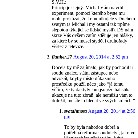
S.V.H.:
Princip je stejný. Michal Vám navrhl
experiment, pomocí kterého byste mu
mohl prokázat, že komunikujete s Duchem
svatým (a Michal i my ostatní tak trpíme
slepotou týkající se lidské mysli). DS nám
skrze Vás ovšem zatím sděluje jen hlášky,
za které by se musel stydět i druhořadý
věštec z televize.
flanker.27
August 20, 2014 at 2:52 pm
Docela by mě zajímalo, jak by pochodil u
soudu znalec, státní zástupce nebo
advokát, kdyby místo důkazního
prostředku použil něco jako “já tomu
věřím, že ty daktyly tam jsou/že balistika
ukazuje na tuto zbraň, ale nemůžu vám to
doložit, musíte to hledat ve svých srdcích.”
svatahmota
August 20, 2014 at 2:56
pm
To by byla náhodou dobrá a
potřebná reforma soudnictví, jako ve