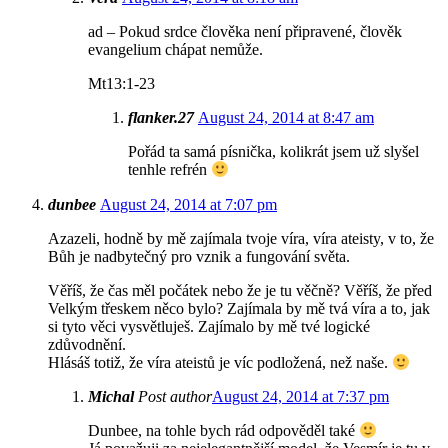
ad – Pokud srdce člověka není připravené, člověk
evangelium chápat nemůže.
Mt13:1-23
flanker.27
August 24, 2014 at 8:47 am
Pořád ta samá písnička, kolikrát jsem už slyšel
tenhle refrén
dunbee
August 24, 2014 at 7:07 pm
Azazeli, hodně by mě zajímala tvoje víra, víra ateisty, v to, že
Bůh je nadbytečný pro vznik a fungování světa.
Věříš, že čas měl počátek nebo že je tu věčně? Věříš, že před
Velkým třeskem něco bylo? Zajímala by mě tvá víra a to, jak
si tyto věci vysvětluješ. Zajímalo by mě tvé logické
zdůvodnění.
Hlásáš totiž, že víra ateistů je víc podložená, než naše.
Michal
Post author
August 24, 2014 at 7:37 pm
Dunbee, na tohle bych rád odpověděl také