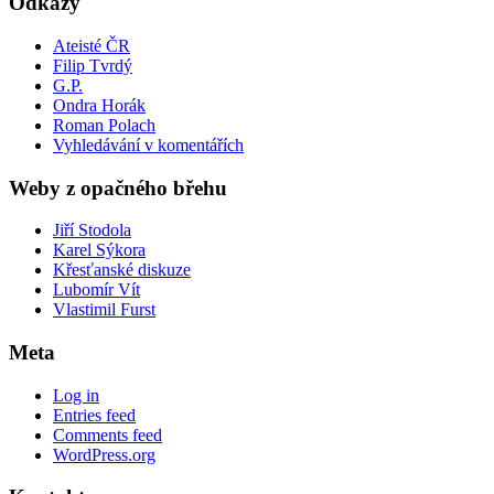
Odkazy
Ateisté ČR
Filip Tvrdý
G.P.
Ondra Horák
Roman Polach
Vyhledávání v komentářích
Weby z opačného břehu
Jiří Stodola
Karel Sýkora
Křesťanské diskuze
Lubomír Vít
Vlastimil Furst
Meta
Log in
Entries feed
Comments feed
WordPress.org