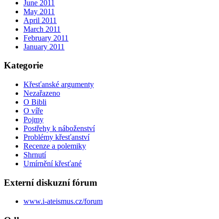
June 2011
May 2011
April 2011
March 2011
February 2011
January 2011
Kategorie
Křesťanské argumenty
Nezařazeno
O Bibli
O víře
Pojmy
Postřehy k náboženství
Problémy křesťanství
Recenze a polemiky
Shrnutí
Umírnění křesťané
Externí diskuzní fórum
www.i-ateismus.cz/forum