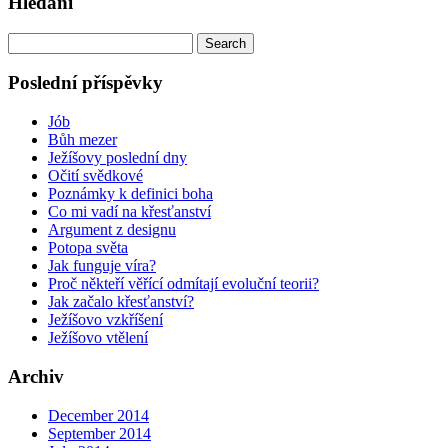
Hledání
Search
for:
Poslední příspěvky
Jób
Bůh mezer
Ježíšovy poslední dny
Očití svědkové
Poznámky k definici boha
Co mi vadí na křesťanství
Argument z designu
Potopa světa
Jak funguje víra?
Proč někteří věřící odmítají evoluční teorii?
Jak začalo křesťanství?
Ježíšovo vzkříšení
Ježíšovo vtělení
Archiv
December 2014
September 2014