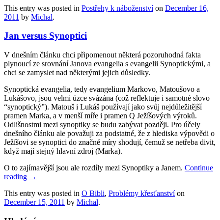
This entry was posted in
Postřehy k náboženství
on
December 16,
2011
by
Michal
.
Jan versus Synoptici
V dnešním článku chci připomenout některá pozoruhodná fakta
plynoucí ze srovnání Janova evangelia s evangelii Synoptickými, a
chci se zamyslet nad některými jejich důsledky.
Synoptická evangelia, tedy evangelium Markovo, Matoušovo a
Lukášovo, jsou velmi úzce svázána (což reflektuje i samotné slovo
“synoptický”). Matouš i Lukáš používají jako svůj nejdůležitější
pramen Marka, a v menší míře i pramen Q Ježíšových výroků.
Odlišnostmi mezi synoptiky se budu zabývat později. Pro účely
dnešního článku ale považuji za podstatné, že z hlediska výpovědi o
Ježíšovi se synoptici do značné míry shodují, čemuž se netřeba divit,
když mají stejný hlavní zdroj (Marka).
O to zajímavější jsou ale rozdíly mezi Synoptiky a Janem.
Continue
reading
→
This entry was posted in
O Bibli
,
Problémy křesťanství
on
December 15, 2011
by
Michal
.