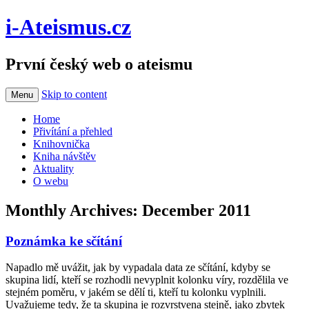
i-Ateismus.cz
První český web o ateismu
Skip to content
Menu
Home
Přivítání a přehled
Knihovnička
Kniha návštěv
Aktuality
O webu
Monthly Archives:
December 2011
Poznámka ke sčítání
Napadlo mě uvážit, jak by vypadala data ze sčítání, kdyby se
skupina lidí, kteří se rozhodli nevyplnit kolonku víry, rozdělila ve
stejném poměru, v jakém se dělí ti, kteří tu kolonku vyplnili.
Uvažujeme tedy, že ta skupina je rozvrstvena stejně, jako zbytek