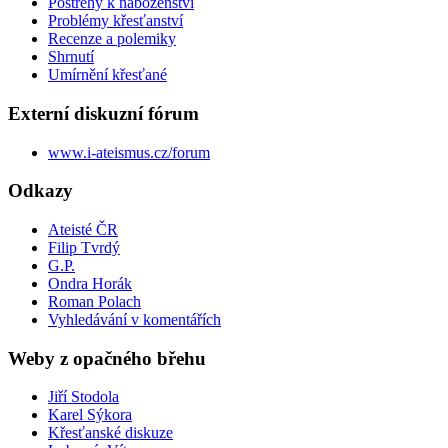
Postřehy k náboženství
Problémy křesťanství
Recenze a polemiky
Shrnutí
Umírnění křesťané
Externí diskuzní fórum
www.i-ateismus.cz/forum
Odkazy
Ateisté ČR
Filip Tvrdý
G.P.
Ondra Horák
Roman Polach
Vyhledávání v komentářích
Weby z opačného břehu
Jiří Stodola
Karel Sýkora
Křesťanské diskuze