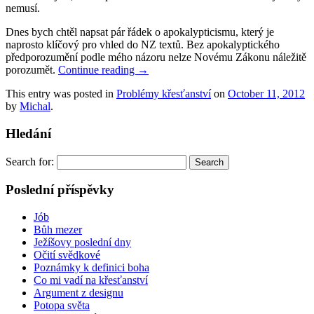
nemusí.
Dnes bych chtěl napsat pár řádek o apokalypticismu, který je
naprosto klíčový pro vhled do NZ textů. Bez apokalyptického
předporozumění podle mého názoru nelze Novému Zákonu náležitě
porozumět.
Continue reading
→
This entry was posted in
Problémy křesťanství
on
October 11, 2012
by
Michal
.
Hledání
Search for:
Poslední příspěvky
Jób
Bůh mezer
Ježíšovy poslední dny
Očití svědkové
Poznámky k definici boha
Co mi vadí na křesťanství
Argument z designu
Potopa světa