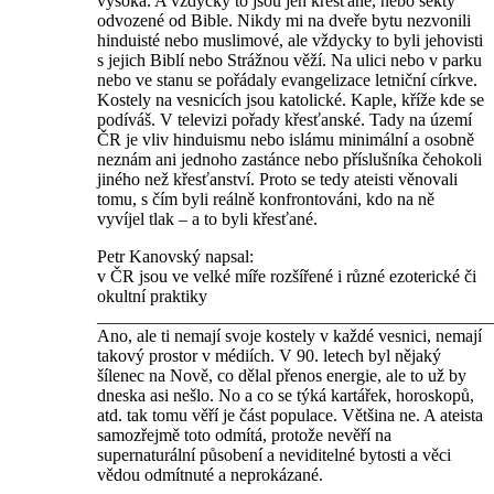
vysoká. A vždycky to jsou jen křesťané, nebo sekty
odvozené od Bible. Nikdy mi na dveře bytu nezvonili
hinduisté nebo muslimové, ale vždycky to byli jehovisti
s jejich Biblí nebo Strážnou věží. Na ulici nebo v parku
nebo ve stanu se pořádaly evangelizace letniční církve.
Kostely na vesnicích jsou katolické. Kaple, kříže kde se
podíváš. V televizi pořady křesťanské. Tady na území
ČR je vliv hinduismu nebo islámu minimální a osobně
neznám ani jednoho zastánce nebo příslušníka čehokoli
jiného než křesťanství. Proto se tedy ateisti věnovali
tomu, s čím byli reálně konfrontováni, kdo na ně
vyvíjel tlak – a to byli křesťané.
Petr Kanovský napsal:
v ČR jsou ve velké míře rozšířené i různé ezoterické či
okultní praktiky
_____________________________________________
Ano, ale ti nemají svoje kostely v každé vesnici, nemají
takový prostor v médiích. V 90. letech byl nějaký
šílenec na Nově, co dělal přenos energie, ale to už by
dneska asi nešlo. No a co se týká kartářek, horoskopů,
atd. tak tomu věří je část populace. Většina ne. A ateista
samozřejmě toto odmítá, protože nevěří na
supernaturální působení a neviditelné bytosti a věci
vědou odmítnuté a neprokázané.