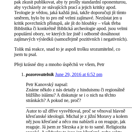
pak zkusit publikovat, aby ty prošly standardní oponenturou,
aby vycházely ze stávajících prací a jejich kritiky apod.
Teologie je vědou, jaká každá jiná, takže doporučuji jít tímto
směrem, bylo by to pro mě velmi zajímavé. Nezůstat jen u
kritik povrchních přístupů, ale jít do hloubky – však třeba
Biblistika či konkrétně Biblická archeologie apod. jsou velmi
populární obory, ve kterých lze jistě i odborně dosáhnout
zajímavých výsledků (samozřejmě pozitivních i negativních).
Tolik má reakce, snad to je aspoň trošku srozumitelné, co
jsem tu psal.
Přeji krásné dny a mnoho úspěchů ve všem, Petr
pozorovatelnik
June 29, 2016 at 6:52 pm
Petr Kanovský napsal:
Známe někdo z nás detaily z hinduismu či regionálně
bližšího islámu? A diskutuje se i o nich na těchto
stránkách? A pokud ne, proč?
_____________________________________________
Autor to už dříve vysvětloval, proč se věnoval hlavně
křesťanské ideologii. Michal je z jižní Moravy a kolem
něj jsou křesťané a něco mu nabízeli a on reaguje, jak
reaguje. Já jsem ze Slezska a je to to samé. Religiozita