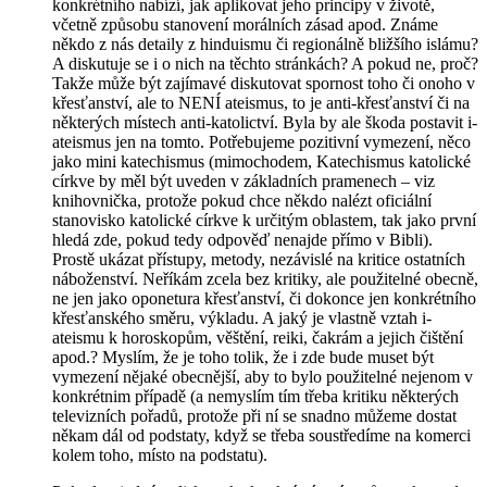
konkrétního nabízí, jak aplikovat jeho principy v životě,
včetně způsobu stanovení morálních zásad apod. Známe
někdo z nás detaily z hinduismu či regionálně bližšího islámu?
A diskutuje se i o nich na těchto stránkách? A pokud ne, proč?
Takže může být zajímavé diskutovat spornost toho či onoho v
křesťanství, ale to NENÍ ateismus, to je anti-křesťanství či na
některých místech anti-katolictví. Byla by ale škoda postavit i-
ateismus jen na tomto. Potřebujeme pozitivní vymezení, něco
jako mini katechismus (mimochodem, Katechismus katolické
církve by měl být uveden v základních pramenech – viz
knihovnička, protože pokud chce někdo nalézt oficiální
stanovisko katolické církve k určitým oblastem, tak jako první
hledá zde, pokud tedy odpověď nenajde přímo v Bibli).
Prostě ukázat přístupy, metody, nezávislé na kritice ostatních
náboženství. Neříkám zcela bez kritiky, ale použitelné obecně,
ne jen jako oponetura křesťanství, či dokonce jen konkrétního
křesťanského směru, výkladu. A jaký je vlastně vztah i-
ateismu k horoskopům, věštění, reiki, čakrám a jejich čištění
apod.? Myslím, že je toho tolik, že i zde bude muset být
vymezení nějaké obecnější, aby to bylo použitelné nejenom v
konkrétnim případě (a nemyslím tím třeba kritiku některých
televizních pořadů, protože při ní se snadno můžeme dostat
někam dál od podstaty, když se třeba soustředíme na komerci
kolem toho, místo na podstatu).