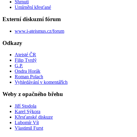
Shrnutí
Umírnění křesťané
Externí diskuzní fórum
www.i-ateismus.cz/forum
Odkazy
Ateisté ČR
Filip Tvrdý
G.P.
Ondra Horák
Roman Polach
Vyhledávání v komentářích
Weby z opačného břehu
Jiří Stodola
Karel Sýkora
Křesťanské diskuze
Lubomír Vít
Vlastimil Furst