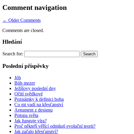
Comment navigation
← Older Comments
Comments are closed.
Hledání
Search for:
Poslední příspěvky
Jób
Bůh mezer
Ježíšovy poslední dny
Očití svědkové
Poznámky k definici boha
Co mi vadí na křesťanství
Argument z designu
Potopa světa
Jak funguje víra?
Proč někteří věřící odmítají evoluční teorii?
Jak začalo křesťanství?