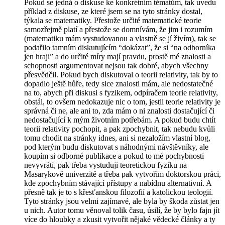
Pokud se jedná o diskuse ke konkrétním tématům, tak uvedu
příklad z diskuse, ze které jsem se na tyto stránky dostal,
týkala se matematiky. Přestože určité matematické teorie
samozřejmě platí a přestože se domnívám, že jim i rozumím
(matematiku mám vystudovanou a vlastně se jí živím), tak se
podařilo tamním diskutujícím “dokázat”, že si “na odborníka
jen hraji” a do určité míry mají pravdu, prostě mé znalosti a
schopnosti argumentovat nejsou tak dobré, abych všechny
přesvědčil. Pokud bych diskutoval o teorii relativity, tak by to
dopadlo ještě hůře, tedy sice znalosti mám, ale nedostatečné
na to, abych při diskusi s fyzikem, odpíračem teorie relativity,
obstál, to ovšem nedokazuje nic o tom, jestli teorie relativity je
správná či ne, ale ani to, zda mám o ni znalosti dostačující či
nedostačující k mým životním potřebám. A pokud budu chtít
teorii relativity pochopit, a pak zpochybnit, tak nebudu kvůli
tomu chodit na stránky idnes, ani si nezaložím vlastní blog,
pod kterým budu diskutovat s náhodnými návštěvníky, ale
koupím si odborné publikace a pokud to mé pochybnosti
nevyvrátí, pak třeba vystuduji teoretickou fyziku na
Masarykově univerzitě a třeba pak vytvořím doktorskou práci,
kde zpochybním stávající přístupy a nabídnu alternativní. A
přesně tak je to s křesťanskou filozofií a katolickou teologií.
Tyto stránky jsou velmi zajímavé, ale byla by škoda zůstat jen
u nich. Autor tomu věnoval tolik času, úsilí, že by bylo fajn jít
více do hloubky a zkusit vytvořit nějaké vědecké články a ty