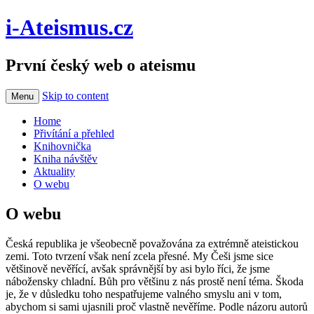
i-Ateismus.cz
První český web o ateismu
Skip to content
Menu
Home
Přivítání a přehled
Knihovnička
Kniha návštěv
Aktuality
O webu
O webu
Česká republika je všeobecně považována za extrémně ateistickou
zemi. Toto tvrzení však není zcela přesné. My Češi jsme sice
většinově nevěřící, avšak správnější by asi bylo říci, že jsme
nábožensky chladní. Bůh pro většinu z nás prostě není téma. Škoda
je, že v důsledku toho nespatřujeme valného smyslu ani v tom,
abychom si sami ujasnili proč vlastně nevěříme. Podle názoru autorů