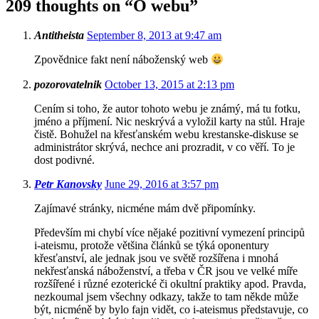
209 thoughts on “
O webu
”
Antitheista
September 8, 2013 at 9:47 am
Zpovědnice fakt není náboženský web
pozorovatelnik
October 13, 2015 at 2:13 pm
Cením si toho, že autor tohoto webu je známý, má tu fotku,
jméno a příjmení. Nic neskrývá a vyložil karty na stůl. Hraje
čistě. Bohužel na křesťanském webu krestanske-diskuse se
administrátor skrývá, nechce ani prozradit, v co věří. To je
dost podivné.
Petr Kanovsky
June 29, 2016 at 3:57 pm
Zajímavé stránky, nicméne mám dvě připomínky.
Především mi chybí více nějaké pozitivní vymezení principů
i-ateismu, protože většina článků se týká oponentury
křesťanství, ale jednak jsou ve světě rozšířena i mnohá
nekřesťanská náboženství, a třeba v ČR jsou ve velké míře
rozšířené i různé ezoterické či okultní praktiky apod. Pravda,
nezkoumal jsem všechny odkazy, takže to tam někde může
být, nicméně by bylo fajn vidět, co i-ateismus představuje, co