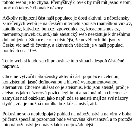
tohoto webu je to chyba. Přemýšlivý člověk by měl mít jasno v tom,
proč má takové či onaké názory.
Ačkoliv religiozní část naší populace je dosti aktivní, a nábožensky
zaměřených webů je na českém internetu spousta (namátkou vira.cz,
katolik.cz, katyd.cz, buh.cz, zpovednice.cz, kreacionismus.cz,
memento.junweb.cz, atd.) tak ateistický web neexistuje k dnešnímu
dni ani jeden. Situace je o to tristnější, že nevěřících lidí jsou v
Česku víc než tři čtvrtiny, a aktivních věřících je v naší populaci
pouhých cca 10%.
Tento web si klade za cíl pokusit se tuto situaci alespoň částečně
napravit.
Chceme vytvořit nábožensky aktivní části populace ucelenou,
konzistentní, jasně definovanou a hlavně vyargumentovanou
alternativu. Chceme ukázat co je ateismus, kdo jsou ateisté, proč je
ateismus jako názorová pozice legitimní a racionální, a chceme se
zamyslet nad otázkami jako např. zda se ateisté mají za své názory
stydět, zda je možná morálka bez křesťanství, atd.
Pokusíme se o nepředpojatý pohled na náboženství a na víru v boha,
přičemž speciální pozornost bude věnována křesťanství, a to protože
toto náboženství je u nás zdaleka nejrozšířenější.