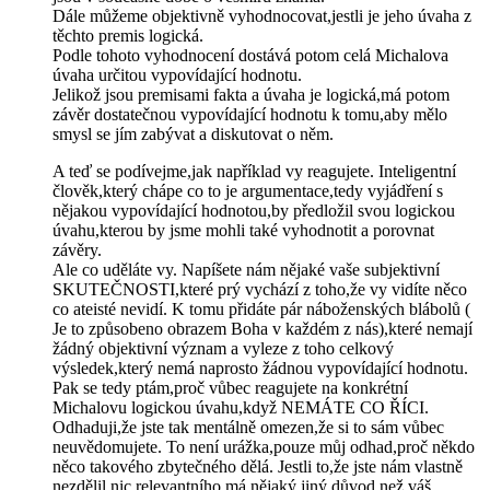
Dále můžeme objektivně vyhodnocovat,jestli je jeho úvaha z
těchto premis logická.
Podle tohoto vyhodnocení dostává potom celá Michalova
úvaha určitou vypovídající hodnotu.
Jelikož jsou premisami fakta a úvaha je logická,má potom
závěr dostatečnou vypovídající hodnotu k tomu,aby mělo
smysl se jím zabývat a diskutovat o něm.
A teď se podívejme,jak například vy reagujete. Inteligentní
člověk,který chápe co to je argumentace,tedy vyjádření s
nějakou vypovídající hodnotou,by předložil svou logickou
úvahu,kterou by jsme mohli také vyhodnotit a porovnat
závěry.
Ale co uděláte vy. Napíšete nám nějaké vaše subjektivní
SKUTEČNOSTI,které prý vychází z toho,že vy vidíte něco
co ateisté nevidí. K tomu přidáte pár náboženských blábolů (
Je to způsobeno obrazem Boha v každém z nás),které nemají
žádný objektivní význam a vyleze z toho celkový
výsledek,který nemá naprosto žádnou vypovídající hodnotu.
Pak se tedy ptám,proč vůbec reagujete na konkrétní
Michalovu logickou úvahu,když NEMÁTE CO ŘÍCI.
Odhaduji,že jste tak mentálně omezen,že si to sám vůbec
neuvědomujete. To není urážka,pouze můj odhad,proč někdo
něco takového zbytečného dělá. Jestli to,že jste nám vlastně
nezdělil nic relevantního,má nějaký jiný důvod,než váš