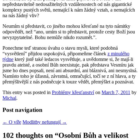
nepředstavitelně nedosažitelných vzdálenostech od nás gigantické
komplexy pustých světů, nemající k nám žádný vztah, a nemajících
na nás žádný vliv?
Neumím si představit, co jiného mohou křesťané na tyto námitky
odpovědět, než “ano, umím si to představit, protože cesty Boží jsou
nevyzpytatelné. Bohu nemůže nikdo rozumět.”.
Ponechme teď stranou úvahu o stavu mysli, které podobná
“vysvětlení” přijdou uspokojivá, připomeňme článek
z minulého
týdne
který jistě také ledacos vysvětluje, a uvědomme si, že mají-li
pravdu ateisté, a osobní Bůh neexistuje, pak představa Vesmíru jak
jsme ho dnes popsali, není ani absurdní, ani bláznivá, ani nesmyslná.
Namísto toho je úžasná, závratná, omračující, točí se z ní hlava, a ty
přemýšlivější z nás podněcuje k touze vědět, přemýšlet a poznávat.
This entry was posted in
Problémy křesťanství
on
March 7, 2011
by
Michal
.
Post navigation
←
O víře
Modlitby nefungují
→
102 thoughts on “
Osobní Bůh a velikost