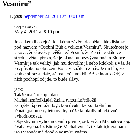
Vesmíru
”
jack
September 23, 2013 at 10:01 am
caspar says:
May 4, 2011 at 8:16 pm
Je celkem lhostejné. k jakému závěru dospěla tahle diskuze
pod názvem “Osobní Bůh a velikost Vesmíru”. Skutečnost je
taková, že člověk je větší než Vesmír, že Země je stále ve
středu světa i přesto, že je planetou bezvýznamného Slunce.
Vesmír je tak veliký, jak mu dovolím já nebo kdokoli z vás. Je
to způsobeno obrazem Boha v každém z nás. Je mi líto, že
tenhle obraz ateisté, ač mají oči, nevidí. Až jednou každý z
nich pochopí oč jde, to bude slávy.
jack:
Takže malá rekapitulace.
Michal nepředkládal žádná tvrzení,předložil
zamyšlení,předložil logickou úvahu ke konkrétnímu
tématu,parametry této úvahy může kdokoliv objektivně
vyhodnocovat.
Objektivním vyhodnocením premis,ze kterých Michalova log.
úvaha vychází zjistíme,že Michal vychází z faktů,která nám
jsou v současné době o vesmíru známa.