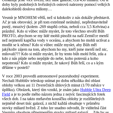
doby byly podobných hvězdných ostrovů nalezeny pomocí velkých
dalekohledů doslova miliony…
Vesmír je MNOHEM větší, než si kdokoliv z nás dokáže představit.
Ač je tak obrovský, je při tom extrémně neútulný, nepředstavitelně
pustý, mrazivý (kolem -269 stupňů celsia, neboli cca 3,5 Kelvina) a
prázdný. Kdo si vůbec může myslet, že toto všechno stvořil Bůh
PROTO, abychom se my lidé mohli pinožit na naší Zemičce menší
než nejmenší kapička vody v oceánu, a abychom ho mohli uctívat a
modlit se k němu? Kdo si vůbec může myslet, aby Bůh měl
jakýkoliv zájem na tom, abychom ho my, kteří jsme menší než nic,
milovali??? Kdo si může myslet, že by tento bůh mohl řešit, zda a
kdo z nás půjde nebo nepůjde do nebe, koho potrestá a koho
nepotrestá? Kdo si může myslet, že takový Bůh řeší, co a s kým
děláme v posteli?
V roce 2003 provedli astronomové pozoruhodný experiment.
Nechali Hubblův teleskop snímat po dobu několika dní oblast
oblohy velkou asi 11 čtverečních úhlových minut (1/70 měsíce v
úplňku). Obrázek, který tím vznikl, je znám jako
Hubble Ultra Deep
Field
a je to podle mého názoru jedna z nejvíc fascinujících fotek
všech dob. I na takto mrňavém kousíčku oblohy je rozlišitelných
nejméně deset tisíc galaxií, z nichž každá obsahuje v průměru
stovky miliard hvězd. Z toho lze snadno odvodit, že viditelná část
Vesmíru obsahuje přinejmenším stovky miliard galaxií… Zde by se