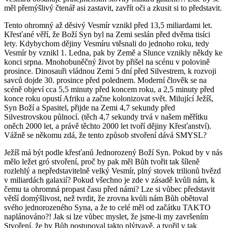
měl přemýšlivý čtenář asi zastavit, zavřít oči a zkusit si to představit.
Tento ohromný až děsivý Vesmír vznikl před 13,5 miliardami let.
Křesťané věří, že Boží Syn byl na Zemi seslán před dvěma tisíci
lety. Kdybychom dějiny Vesmíru vtěsnali do jednoho roku, tedy
Vesmír by vznikl 1. Ledna, pak by Země a Slunce vznikly někdy ke
konci srpna. Mnohobuněčný život by přišel na scénu v polovině
prosince. Dinosauři vládnou Zemi 5 dní před Silvestrem, k rozvoji
savců dojde 30. prosince před polednem. Moderní člověk se na
scéně objeví cca 5,5 minuty před koncem roku, a 2,5 minuty před
konce roku opustí Afriku a začne kolonizovat svět. Milující Ježíš,
Syn Boží a Spasitel, přijde na Zemi 4,7 sekundy před
Silvestrovskou půlnocí. (těch 4,7 sekundy trvá v našem měřítku
oněch 2000 let, a právě těchto 2000 let tvoří dějiny Křesťanství).
Vážně se někomu zdá, že tento způsob stvoření dává SMYSL?
Ježíš má být podle křesťanů Jednorozený Boží Syn. Pokud by v nás
mělo ležet gró stvoření, proč by pak měl Bůh tvořit tak šíleně
rozlehlý a nepředstavitelně velký Vesmír, plný stovek trilionů hvězd
v miliardách galaxií? Pokud všechno je zde v zásadě kvůli nám, k
čemu ta ohromná propast času před námi? Lze si vůbec představit
větší domýšlivost, než tvrdit, že zrovna kvůli nám Bůh obětoval
svého jednorozeného Syna, a že to celé měl od začátku TAKTO
naplánováno?! Jak si lze vůbec myslet, že jsme-li my završením
Stvoření, že by Bůh postupoval takto plýtvavě, a tvořil v tak