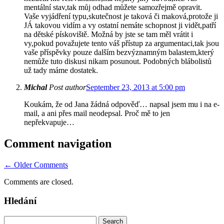
mentální stav,tak můj odhad můžete samozřejmě opravit.
Vaše vyjádření typu,skutečnost je taková či maková,protože ji
JÁ takovou vidím a vy ostatní nemáte schopnost ji vidět,patří
na dětské pískoviště. Možná by jste se tam měl vrátit i
vy,pokud považujete tento váš přístup za argumentaci,tak jsou
vaše příspěvky pouze dalším bezvýznamným balastem,který
nemůže tuto diskusi nikam posunout. Podobných blábolistů
už tady máme dostatek.
Michal
Post author
September 23, 2013 at 5:00 pm
Koukám, že od Jana žádná odpověď… napsal jsem mu i na e-
mail, a ani přes mail neodepsal. Proč mě to jen
nepřekvapuje…
Comment navigation
← Older Comments
Comments are closed.
Hledání
Search