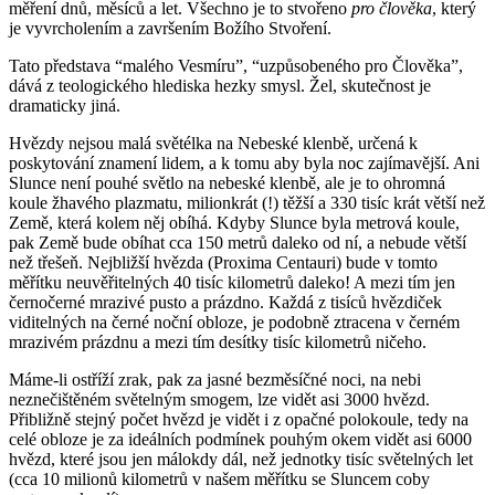
měření dnů, měsíců a let. Všechno je to stvořeno
pro člověka
, který
je vyvrcholením a završením Božího Stvoření.
Tato představa “malého Vesmíru”, “uzpůsobeného pro Člověka”,
dává z teologického hlediska hezky smysl. Žel, skutečnost je
dramaticky jiná.
Hvězdy nejsou malá světélka na Nebeské klenbě, určená k
poskytování znamení lidem, a k tomu aby byla noc zajímavější. Ani
Slunce není pouhé světlo na nebeské klenbě, ale je to ohromná
koule žhavého plazmatu, milionkrát (!) těžší a 330 tisíc krát větší než
Země, která kolem něj obíhá. Kdyby Slunce byla metrová koule,
pak Země bude obíhat cca 150 metrů daleko od ní, a nebude větší
než třešeň. Nejbližší hvězda (Proxima Centauri) bude v tomto
měřítku neuvěřitelných 40 tisíc kilometrů daleko! A mezi tím jen
černočerné mrazivé pusto a prázdno. Každá z tisíců hvězdiček
viditelných na černé noční obloze, je podobně ztracena v černém
mrazivém prázdnu a mezi tím desítky tisíc kilometrů ničeho.
Máme-li ostříží zrak, pak za jasné bezměsíčné noci, na nebi
neznečištěném světelným smogem, lze vidět asi 3000 hvězd.
Přibližně stejný počet hvězd je vidět i z opačné polokoule, tedy na
celé obloze je za ideálních podmínek pouhým okem vidět asi 6000
hvězd, které jsou jen málokdy dál, než jednotky tisíc světelných let
(cca 10 milionů kilometrů v našem měřítku se Sluncem coby