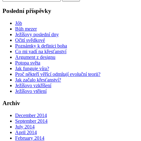
for:
Poslední příspěvky
Jób
Bůh mezer
Ježíšovy poslední dny
Očití svědkové
Poznámky k definici boha
Co mi vadí na křesťanství
Argument z designu
Potopa světa
Jak funguje víra?
Proč někteří věřící odmítají evoluční teorii?
Jak začalo křesťanství?
Ježíšovo vzkříšení
Ježíšovo vtělení
Archiv
December 2014
September 2014
July 2014
April 2014
February 2014