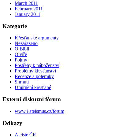
March 2011
February 2011
January 2011
Kategorie
Křesťanské argumenty
Nezařazeno
O Bibli
O víře
Pojmy
Postřehy k náboženství
Problémy křesťanství
Recenze a polemiky
Shrnutí
Umírnění křesťané
Externí diskuzní fórum
www.i-ateismus.cz/forum
Odkazy
Ateisté ČR