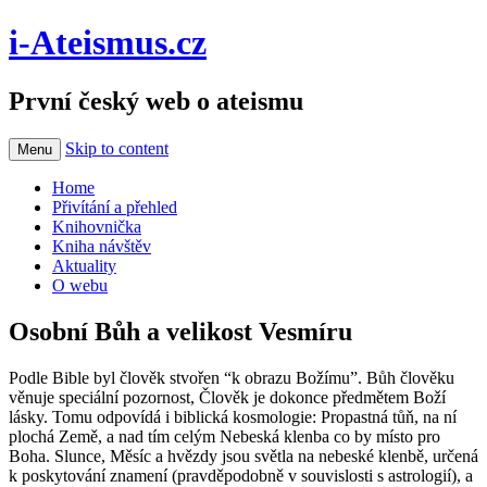
i-Ateismus.cz
První český web o ateismu
Skip to content
Menu
Home
Přivítání a přehled
Knihovnička
Kniha návštěv
Aktuality
O webu
Osobní Bůh a velikost Vesmíru
Podle Bible byl člověk stvořen “k obrazu Božímu”. Bůh člověku
věnuje speciální pozornost, Člověk je dokonce předmětem Boží
lásky. Tomu odpovídá i biblická kosmologie: Propastná tůň, na ní
plochá Země, a nad tím celým Nebeská klenba co by místo pro
Boha. Slunce, Měsíc a hvězdy jsou světla na nebeské klenbě, určená
k poskytování znamení (pravděpodobně v souvislosti s astrologií), a