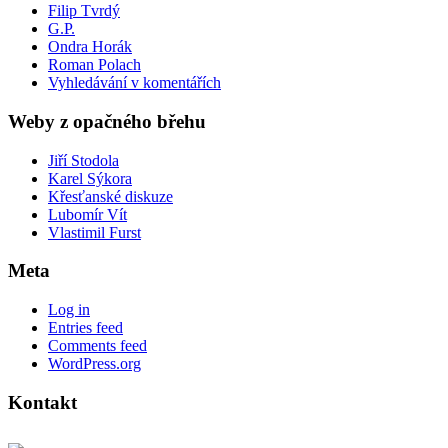
Filip Tvrdý
G.P.
Ondra Horák
Roman Polach
Vyhledávání v komentářích
Weby z opačného břehu
Jiří Stodola
Karel Sýkora
Křesťanské diskuze
Lubomír Vít
Vlastimil Furst
Meta
Log in
Entries feed
Comments feed
WordPress.org
Kontakt