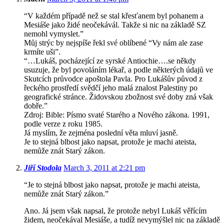
“V každém případě než se stal křesťanem byl pohanem a
Mesiáše jako židé neočekávál. Takže si nic na základě SZ
nemohl vymyslet.”
Můj strýc by nejspíše řekl své oblíbené “Vy nám ale zase
krmíte uši”.
“…Lukáš, pocházející ze syrské Antiochie….se někdy
usuzuje, že byl povoláním lékař, a podle některých údajů ve
Skutcích průvodce apoštola Pavla. Pro Lukášův původ z
řeckého prostředí svědčí jeho malá znalost Palestiny po
geografické stránce. Židovskou zbožnost své doby zná však
dobře.”
Zdroj: Bible: Písmo svaté Starého a Nového zákona. 1991,
podle verze z roku 1985.
Já myslím, že zejména poslední věta mluví jasně.
Je to stejná blbost jako napsat, protože je machi ateista,
nemůže znát Starý zákon.
Jiří Stodola
March 3, 2011 at 2:21 pm
“Je to stejná blbost jako napsat, protože je machi ateista,
nemůže znát Starý zákon.”
Ano. Já jsem však napsal, že protože nebyl Lukáš věřícím
židem, neočekával Mesiáše, a tudíž nevymýšlel nic na základě