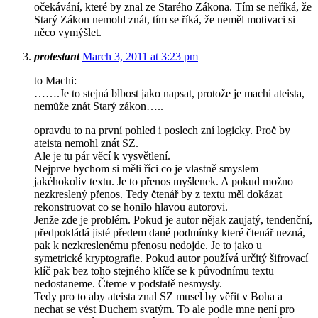
očekávání, které by znal ze Starého Zákona. Tím se neříká, že
Starý Zákon nemohl znát, tím se říká, že neměl motivaci si
něco vymýšlet.
protestant
March 3, 2011 at 3:23 pm
to Machi:
…….Je to stejná blbost jako napsat, protože je machi ateista,
nemůže znát Starý zákon…..
opravdu to na první pohled i poslech zní logicky. Proč by
ateista nemohl znát SZ.
Ale je tu pár věcí k vysvětlení.
Nejprve bychom si měli říci co je vlastně smyslem
jakéhokoliv textu. Je to přenos myšlenek. A pokud možno
nezkreslený přenos. Tedy čtenář by z textu měl dokázat
rekonstruovat co se honilo hlavou autorovi.
Jenže zde je problém. Pokud je autor nějak zaujatý, tendenční,
předpokládá jisté předem dané podmínky které čtenář nezná,
pak k nezkreslenému přenosu nedojde. Je to jako u
symetrické kryptografie. Pokud autor používá určitý šifrovací
klíč pak bez toho stejného klíče se k původnímu textu
nedostaneme. Čteme v podstatě nesmysly.
Tedy pro to aby ateista znal SZ musel by věřit v Boha a
nechat se vést Duchem svatým. To ale podle mne není pro