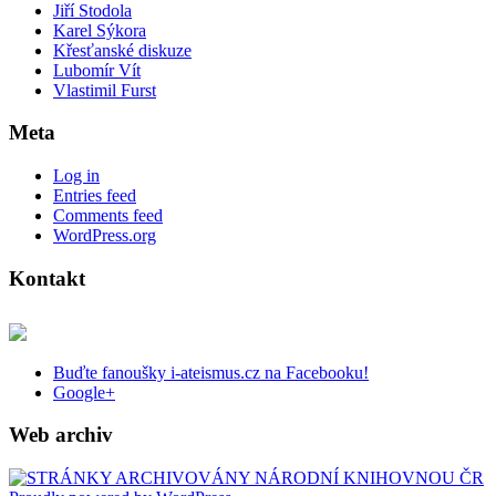
Jiří Stodola
Karel Sýkora
Křesťanské diskuze
Lubomír Vít
Vlastimil Furst
Meta
Log in
Entries feed
Comments feed
WordPress.org
Kontakt
Buďte fanoušky i-ateismus.cz na Facebooku!
Google+
Web archiv