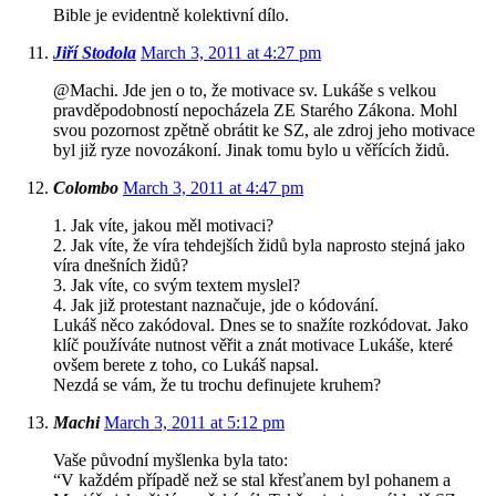
Bible je evidentně kolektivní dílo.
Jiří Stodola
March 3, 2011 at 4:27 pm
@Machi. Jde jen o to, že motivace sv. Lukáše s velkou
pravděpodobností nepocházela ZE Starého Zákona. Mohl
svou pozornost zpětně obrátit ke SZ, ale zdroj jeho motivace
byl již ryze novozákoní. Jinak tomu bylo u věřících židů.
Colombo
March 3, 2011 at 4:47 pm
1. Jak víte, jakou měl motivaci?
2. Jak víte, že víra tehdejších židů byla naprosto stejná jako
víra dnešních židů?
3. Jak víte, co svým textem myslel?
4. Jak již protestant naznačuje, jde o kódování.
Lukáš něco zakódoval. Dnes se to snažíte rozkódovat. Jako
klíč používáte nutnost věřit a znát motivace Lukáše, které
ovšem berete z toho, co Lukáš napsal.
Nezdá se vám, že tu trochu definujete kruhem?
Machi
March 3, 2011 at 5:12 pm
Vaše původní myšlenka byla tato:
“V každém případě než se stal křesťanem byl pohanem a