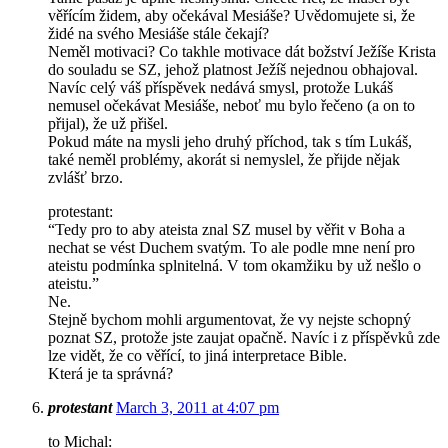
věřícím židem, aby očekával Mesiáše? Uvědomujete si, že
židé na svého Mesiáše stále čekají?
Neměl motivaci? Co takhle motivace dát božství Ježíše Krista
do souladu se SZ, jehož platnost Ježíš nejednou obhajoval.
Navíc celý váš příspěvek nedává smysl, protože Lukáš
nemusel očekávat Mesiáše, neboť mu bylo řečeno (a on to
přijal), že už přišel.
Pokud máte na mysli jeho druhý příchod, tak s tím Lukáš,
také neměl problémy, akorát si nemyslel, že přijde nějak
zvlášť brzo.
protestant:
“Tedy pro to aby ateista znal SZ musel by věřit v Boha a
nechat se vést Duchem svatým. To ale podle mne není pro
ateistu podmínka splnitelná. V tom okamžiku by už nešlo o
ateistu.”
Ne.
Stejně bychom mohli argumentovat, že vy nejste schopný
poznat SZ, protože jste zaujat opačně. Navíc i z příspěvků zde
lze vidět, že co věřící, to jiná interpretace Bible.
Která je ta správná?
protestant
March 3, 2011 at 4:07 pm
to Michal: