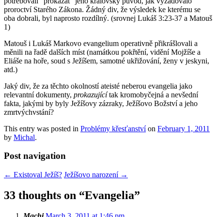
potřebovali “prokázat” jeho královský původ, jak vyžadovalo
proroctví Starého Zákona. Žádný div, že výsledek ke kterému se
oba dobrali, byl naprosto rozdílný. (srovnej Lukáš 3:23-37 a Matouš
1)
Matouš i Lukáš Markovo evangelium operativně přikrášlovali a
měnili na řadě dalších míst (namátkou pokřtění, vidění Mojžíše a
Eliáše na hoře, soud s Ježíšem, samotné ukřižování, ženy v jeskyni,
atd.)
Jaký div, že za těchto okolností ateisté neberou evangelia jako
relevantní dokumenty,
prokazující
tak kromobyčejná a nevšední
fakta, jakými by byly Ježíšovy zázraky, Ježíšovo Božství a jeho
zmrtvýchvstání?
This entry was posted in
Problémy křesťanství
on
February 1, 2011
by
Michal
.
Post navigation
←
Existoval Ježíš?
Ježíšovo narození
→
33 thoughts on “
Evangelia
”
Machi
March 3, 2011 at 1:46 pm