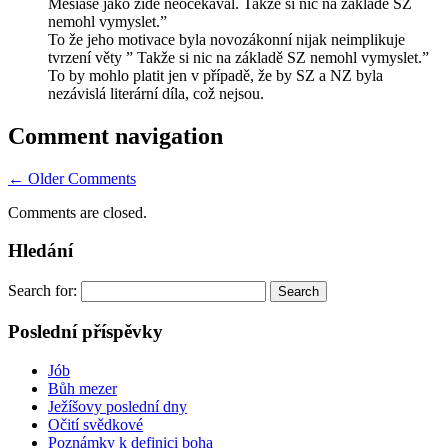
Mesiáše jako židé neočekávál. Takže si nic na základě SZ
nemohl vymyslet.”
To že jeho motivace byla novozákonní nijak neimplikuje
tvrzení věty ” Takže si nic na základě SZ nemohl vymyslet.”
To by mohlo platit jen v případě, že by SZ a NZ byla
nezávislá literární díla, což nejsou.
Comment navigation
← Older Comments
Comments are closed.
Hledání
Search for:
Poslední příspěvky
Jób
Bůh mezer
Ježíšovy poslední dny
Očití svědkové
Poznámky k definici boha