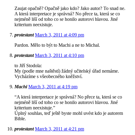
Zaujat opačně? Opačně jako kdo? Jako autor? To snad ne.
A která interpretace je správná? No přece ta, která se co
nejméně liší od toho co se honilo autorovi hlavou. Jiné
kriterium neexistuje.
protestant
March 3, 2011 at 4:09 pm
Pardon. Mělo to být to Machi a ne to Michal.
protestant
March 3, 2011 at 4:10 pm
to Jiří Stodola:
My (podle mne naštěstí) žádný učitelský úřad nemáme.
Vycházíme s všeobecného kněžství.
Machi
March 3, 2011 at 4:19 pm
“A která interpretace je správná? No přece ta, která se co
nejméně liší od toho co se honilo autorovi hlavou. Jiné
kriterium neexistuje.”
Úplný souhlas, teď ještě byste mohl uvést kdo je autorem
Bible.
protestant
March 3, 2011 at 4:21 pm