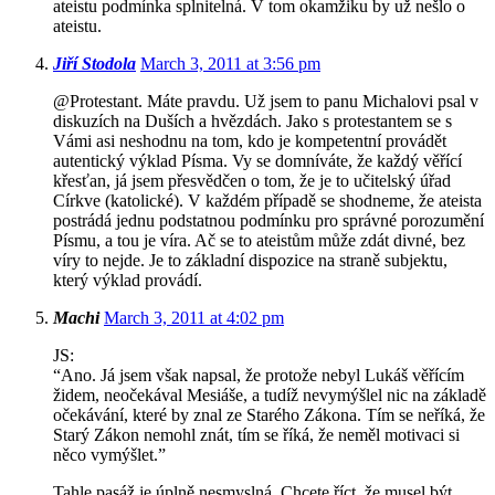
ateistu podmínka splnitelná. V tom okamžiku by už nešlo o
ateistu.
Jiří Stodola
March 3, 2011 at 3:56 pm
@Protestant. Máte pravdu. Už jsem to panu Michalovi psal v
diskuzích na Duších a hvězdách. Jako s protestantem se s
Vámi asi neshodnu na tom, kdo je kompetentní provádět
autentický výklad Písma. Vy se domníváte, že každý věřící
křesťan, já jsem přesvědčen o tom, že je to učitelský úřad
Církve (katolické). V každém případě se shodneme, že ateista
postrádá jednu podstatnou podmínku pro správné porozumění
Písmu, a tou je víra. Ač se to ateistům může zdát divné, bez
víry to nejde. Je to základní dispozice na straně subjektu,
který výklad provádí.
Machi
March 3, 2011 at 4:02 pm
JS:
“Ano. Já jsem však napsal, že protože nebyl Lukáš věřícím
židem, neočekával Mesiáše, a tudíž nevymýšlel nic na základě
očekávání, které by znal ze Starého Zákona. Tím se neříká, že
Starý Zákon nemohl znát, tím se říká, že neměl motivaci si
něco vymýšlet.”
Tahle pasáž je úplně nesmyslná. Chcete říct, že musel být