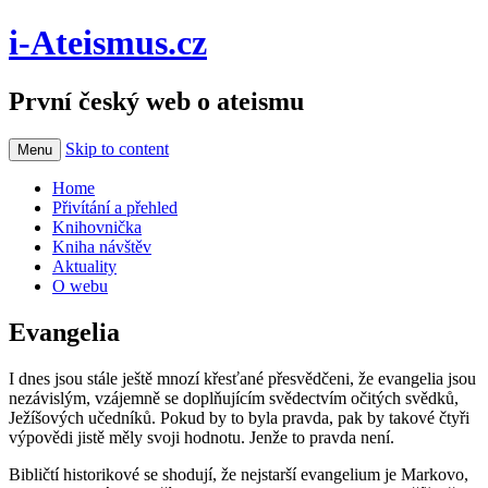
i-Ateismus.cz
První český web o ateismu
Skip to content
Menu
Home
Přivítání a přehled
Knihovnička
Kniha návštěv
Aktuality
O webu
Evangelia
I dnes jsou stále ještě mnozí křesťané přesvědčeni, že evangelia jsou
nezávislým, vzájemně se doplňujícím svědectvím očitých svědků,
Ježíšových učedníků. Pokud by to byla pravda, pak by takové čtyři
výpovědi jistě měly svoji hodnotu. Jenže to pravda není.
Bibličtí historikové se shodují, že nejstarší evangelium je Markovo,