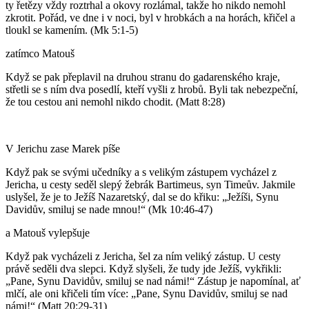
ty řetězy vždy roztrhal a okovy rozlámal, takže ho nikdo nemohl
zkrotit. Pořád, ve dne i v noci, byl v hrobkách a na horách, křičel a
tloukl se kamením. (Mk 5:1-5)
zatímco Matouš
Když se pak přeplavil na druhou stranu do gadarenského kraje,
střetli se s ním dva posedlí, kteří vyšli z hrobů. Byli tak nebezpeční,
že tou cestou ani nemohl nikdo chodit. (Matt 8:28)
V Jerichu zase Marek píše
Když pak se svými učedníky a s velikým zástupem vycházel z
Jericha, u cesty seděl slepý žebrák Bartimeus, syn Timeův. Jakmile
uslyšel, že je to Ježíš Nazaretský, dal se do křiku: „Ježíši, Synu
Davidův, smiluj se nade mnou!“ (Mk 10:46-47)
a Matouš vylepšuje
Když pak vycházeli z Jericha, šel za ním veliký zástup. U cesty
právě seděli dva slepci. Když slyšeli, že tudy jde Ježíš, vykřikli:
„Pane, Synu Davidův, smiluj se nad námi!“ Zástup je napomínal, ať
mlčí, ale oni křičeli tím více: „Pane, Synu Davidův, smiluj se nad
námi!“ (Matt 20:29-31)