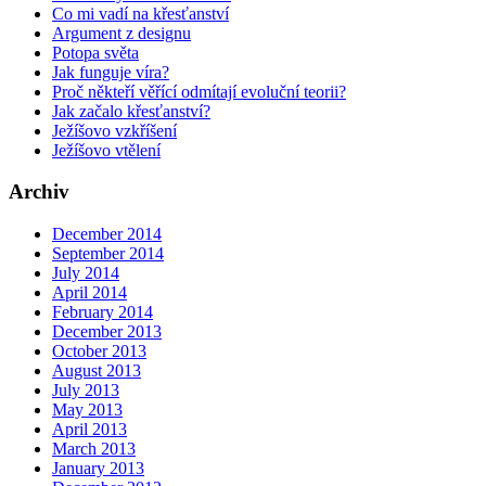
Co mi vadí na křesťanství
Argument z designu
Potopa světa
Jak funguje víra?
Proč někteří věřící odmítají evoluční teorii?
Jak začalo křesťanství?
Ježíšovo vzkříšení
Ježíšovo vtělení
Archiv
December 2014
September 2014
July 2014
April 2014
February 2014
December 2013
October 2013
August 2013
July 2013
May 2013
April 2013
March 2013
January 2013