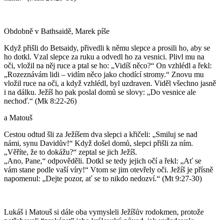
Obdobně v Bathsaidě, Marek píše
Když přišli do Betsaidy, přivedli k němu slepce a prosili ho, aby se
ho dotkl. Vzal slepce za ruku a odvedl ho za vesnici. Plivl mu na
oči, vložil na něj ruce a ptal se ho: „Vidíš něco?“ On vzhlédl a řekl:
„Rozeznávám lidi – vidím něco jako chodící stromy.“ Znovu mu
vložil ruce na oči, a když vzhlédl, byl uzdraven. Viděl všechno jasně
i na dálku. Ježíš ho pak poslal domů se slovy: „Do vesnice ale
nechoď.“ (Mk 8:22-26)
a Matouš
Cestou odtud šli za Ježíšem dva slepci a křičeli: „Smiluj se nad
námi, synu Davidův!“ Když došel domů, slepci přišli za ním.
„Věříte, že to dokážu?“ zeptal se jich Ježíš.
„Ano, Pane,“ odpověděli. Dotkl se tedy jejich očí a řekl: „Ať se
vám stane podle vaší víry!“ Vtom se jim otevřely oči. Ježíš je přísně
napomenul: „Dejte pozor, ať se to nikdo nedozví.“ (Mt 9:27-30)
Lukáš i Matouš si dále oba vymysleli Ježíšův rodokmen, protože