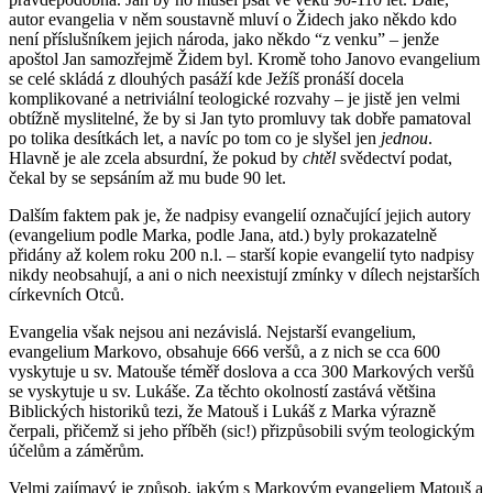
autor evangelia v něm soustavně mluví o Židech jako někdo kdo
není příslušníkem jejich národa, jako někdo “z venku” – jenže
apoštol Jan samozřejmě Židem byl. Kromě toho Janovo evangelium
se celé skládá z dlouhých pasáží kde Ježíš pronáší docela
komplikované a netriviální teologické rozvahy – je jistě jen velmi
obtížně myslitelné, že by si Jan tyto promluvy tak dobře pamatoval
po tolika desítkách let, a navíc po tom co je slyšel jen
jednou
.
Hlavně je ale zcela absurdní, že pokud by
chtěl
svědectví podat,
čekal by se sepsáním až mu bude 90 let.
Dalším faktem pak je, že nadpisy evangelií označující jejich autory
(evangelium podle Marka, podle Jana, atd.) byly prokazatelně
přidány až kolem roku 200 n.l. – starší kopie evangelií tyto nadpisy
nikdy neobsahují, a ani o nich neexistují zmínky v dílech nejstarších
církevních Otců.
Evangelia však nejsou ani nezávislá. Nejstarší evangelium,
evangelium Markovo, obsahuje 666 veršů, a z nich se cca 600
vyskytuje u sv. Matouše téměř doslova a cca 300 Markových veršů
se vyskytuje u sv. Lukáše. Za těchto okolností zastává většina
Biblických historiků tezi, že Matouš i Lukáš z Marka výrazně
čerpali, přičemž si jeho příběh (sic!) přizpůsobili svým teologickým
účelům a záměrům.
Velmi zajímavý je způsob, jakým s Markovým evangeliem Matouš a