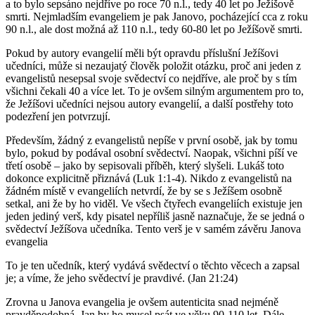
a to bylo sepsáno nejdříve po roce 70 n.l., tedy 40 let po Ježíšově
smrti. Nejmladším evangeliem je pak Janovo, pocházející cca z roku
90 n.l., ale dost možná až 110 n.l., tedy 60-80 let po Ježíšově smrti.
Pokud by autory evangelií měli být opravdu příslušní Ježíšovi
učedníci, může si nezaujatý člověk položit otázku, proč ani jeden z
evangelistů nesepsal svoje svědectví co nejdříve, ale proč by s tím
všichni čekali 40 a více let. To je ovšem silným argumentem pro to,
že Ježíšovi učedníci nejsou autory evangelií, a další postřehy toto
podezření jen potvrzují.
Především, žádný z evangelistů nepíše v první osobě, jak by tomu
bylo, pokud by podával osobní svědectví. Naopak, všichni píší ve
třetí osobě – jako by sepisovali příběh, který slyšeli. Lukáš toto
dokonce explicitně přiznává (Luk 1:1-4). Nikdo z evangelistů na
žádném místě v evangeliích netvrdí, že by se s Ježíšem osobně
setkal, ani že by ho viděl. Ve všech čtyřech evangeliích existuje jen
jeden jediný verš, kdy pisatel nepříliš jasně naznačuje, že se jedná o
svědectví Ježíšova učedníka. Tento verš je v samém závěru Janova
evangelia
To je ten učedník, který vydává svědectví o těchto věcech a zapsal
je; a víme, že jeho svědectví je pravdivé. (Jan 21:24)
Zrovna u Janova evangelia je ovšem autenticita snad nejméně
pravděpodobná. Jan by ho musel psát ve věku 90-110 let. Dále,