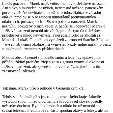
Lukáš pracovali. Marek např. vůbec nemluví o Ježíšově narození.
Ani slovo o mudrcích, pastýřích, betlémské hvězdě, panenském
početí, vraždění neviňátek – o ničem z toho. Nabízí se zásadní
otázka, proč by se o bezesporu mimořádně podivuhodných
událostech, provázejících Ježíšovo početí a narození, Marek
nezmínil, pokud by o nich věděl. A nabízí se i odpověď: Marek o
Ježíšově narození nemohl nic vědět, protože tyto části Ježíšova
příběhu ještě nikdo nevymyslel a nesepsal! Toho se zhostili až
Matouš a Lukáš. Oba přitom vycházeli z proroctví Starého Zákona
– ovšem zbývající okolnosti si vymysleli každý úplně jinak – o čemž
se podrobněji zmíníme v příštích dnech.
Matouš obecně neměl s přikrášlováním a tedy “vylepšováním”
příběhu
žádný problém. Nejen že si z gruntu vymyslel okolnosti
Ježíšova narození, ale zjevně si liboval i ve “zdvojování” a tím
“zesilování” zázraků.
Tak např. Marek píše o příhodě v Gerasenském kraji
Tehdy se přeplavili přes jezero do gerasenského kraje. Jakmile
vystoupil z lodi, ihned proti němu z hrobů vyšel člověk posedlý
nečistým duchem. Bydlel v hrobech a nikdo ho už nemohl ani
svázat řetězem. Předtím býval často spoután okovy a řetězy, ale on