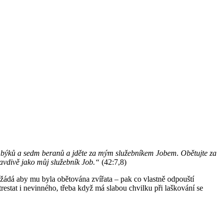
m býků a sedm beranů a jděte za mým služebníkem Jobem. Obětujte za
ravdivě jako můj služebník Job.“
(42:7,8)
žádá aby mu byla obětována zvířata – pak co vlastně odpouští
stat i nevinného, třeba když má slabou chvilku při laškování se