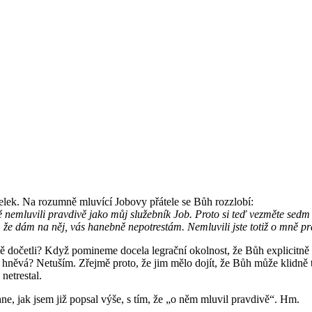
elek. Na rozumně mluvící Jobovy přátele se Bůh rozzlobí:
 nemluvili pravdivě jako můj služebník Job. Proto si teď vezměte sed
, že dám na něj, vás hanebně nepotrestám. Nemluvili jste totiž o mně p
 dočetli? Když pomineme docela legrační okolnost, že Bůh explicitně 
něvá? Netuším. Zřejmě proto, že jim mělo dojít, že Bůh může klidně tre
netrestal.
e, jak jsem již popsal výše, s tím, že „o něm mluvil pravdivě“. Hm.