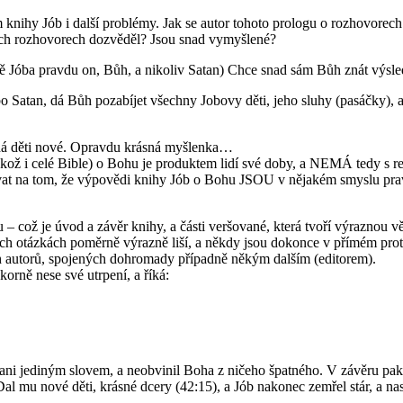
knihy Jób i další problémy. Jak se autor tohoto prologu o rozhovorec
těch rozhovorech dozvěděl? Jsou snad vymyšlené?
 Jóba pravdu on, Bůh, a nikoliv Satan) Chce snad sám Bůh znát výsle
o Satan, dá Bůh pozabíjet všechny Jobovy děti, jeho sluhy (pasáčky), 
 dá děti nové. Opravdu krásná myšlenka…
akož i celé Bible) o Bohu je produktem lidí své doby, a NEMÁ tedy s re
 trvat na tom, že výpovědi knihy Jób o Bohu JSOU v nějakém smyslu pra
 – což je úvod a závěr knihy, a části veršované, která tvoří výraznou v
vých otázkách poměrně výrazně liší, a někdy jsou dokonce v přímém pro
ch autorů, spojených dohromady případně někým dalším (editorem).
korně nese své utrpení, a říká:
šil ani jediným slovem, a neobvinil Boha z ničeho špatného. V závěru p
al mu nové děti, krásné dcery (42:15), a Jób nakonec zemřel stár, a na