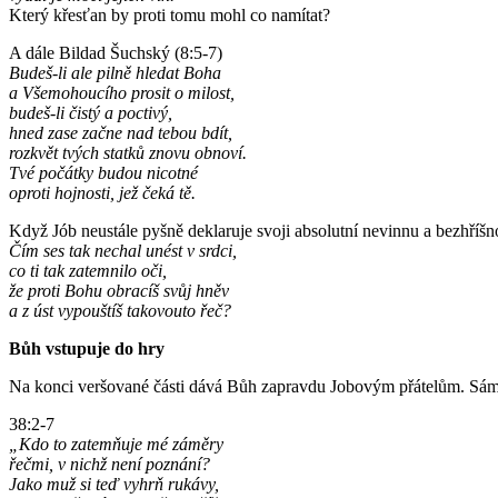
Který křesťan by proti tomu mohl co namítat?
A dále Bildad Šuchský (8:5-7)
Budeš-li ale pilně hledat Boha
a Všemohoucího prosit o milost,
budeš-li čistý a poctivý,
hned zase začne nad tebou bdít,
rozkvět tvých statků znovu obnoví.
Tvé počátky budou nicotné
oproti hojnosti, jež čeká tě.
Když Jób neustále pyšně deklaruje svoji absolutní nevinnu a bezhříšno
Čím ses tak nechal unést v srdci,
co ti tak zatemnilo oči,
že proti Bohu obracíš svůj hněv
a z úst vypouštíš takovouto řeč?
Bůh vstupuje do hry
Na konci veršované části dává Bůh zapravdu Jobovým přátelům. Sám 
38:2-7
„Kdo to zatemňuje mé záměry
řečmi, v nichž není poznání?
Jako muž si teď vyhrň rukávy,