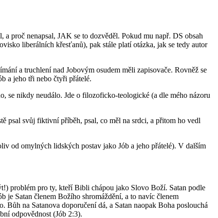
ěl, a proč nenapsal, JAK se to dozvěděl. Pokud mu např. DS obsah
sko liberálních křesťanů), pak stále platí otázka, jak se tedy autor
rozjímání a truchlení nad Jobovým osudem měli zapisovače. Rovněž se
 a jeho tři nebo čtyři přátelé.
o, se nikdy neudálo. Jde o filozoficko-teologické (a dle mého názoru
psal svůj fiktivní příběh, psal, co měl na srdci, a přitom ho vedl
oliv od omylných lidských postav jako Jób a jeho přátelé). V dalším
ýt!) problém pro ty, kteří Bibli chápou jako Slovo Boží. Satan podle
ób je Satan členem Božího shromáždění, a to navíc členem
dlo. Bůh na Satanova doporučení dá, a Satan naopak Boha poslouchá
obní odpovědnost (Jób 2:3).