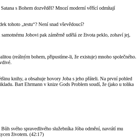
h Satana s Bohem dozvěděl? Mnozí moderní věřící odmítají
dek tohoto „testu“? Není snad vševědoucí?
a samotnému Jobovi pak záměrně udělá ze života peklo, zohaví jej,
alitou (reálným bohem, připustíme-li, že existuje) mnoho společného.
vdivé.
ětšinu knihy, a obsahuje hovory Joba s jeho přáteli. Na první pohled
tikladu. Bart Ehrmann v knize Gods Problem soudí, že (jako u tolika
ak Bůh svého spravedlivého služebníka Jóba odmění, navrátí mu
sycen životem. (42:17)