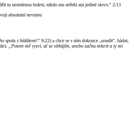
děli tu nesmírnou bolest, nikdo mu neřekl ani jediné slovo.“ 2:13
voji absolutní nevinnu
o spolu s bídákem!“
9:22) a chce se s ním dokonce „soudit“, hádat,
nde).
„Potom mě vyzvi, ať se obhájím, anebo začnu mluvit a ty mi