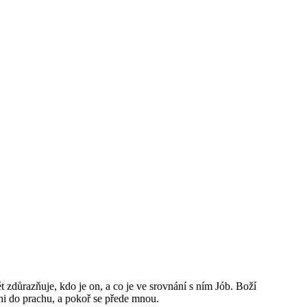
t zdůrazňuje, kdo je on, a co je ve srovnání s ním Jób. Boží
dni do prachu, a pokoř se přede mnou.