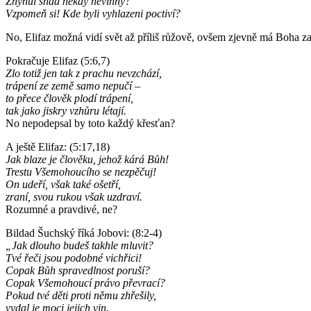
Zhynul snad někdy nevinný?
Vzpomeň si! Kde byli vyhlazeni poctiví?
No, Elifaz možná vidí svět až příliš růžově, ovšem zjevně má Boha za
Pokračuje Elifaz (5:6,7)
Zlo totiž jen tak z prachu nevzchází,
trápení ze země samo nepučí –
to přece člověk plodí trápení,
tak jako jiskry vzhůru létají.
No nepodepsal by toto každý křesťan?
A ještě Elifaz: (5:17,18)
Jak blaze je člověku, jehož kárá Bůh!
Trestu Všemohoucího se nezpěčuj!
On udeří, však také ošetří,
zraní, svou rukou však uzdraví.
Rozumné a pravdivé, ne?
Bildad Šuchský říká Jobovi: (8:2-4)
„Jak dlouho budeš takhle mluvit?
Tvé řeči jsou podobné vichřici!
Copak Bůh spravedlnost poruší?
Copak Všemohoucí právo převrací?
Pokud tvé děti proti němu zhřešily,
vydal je moci jejich vin.