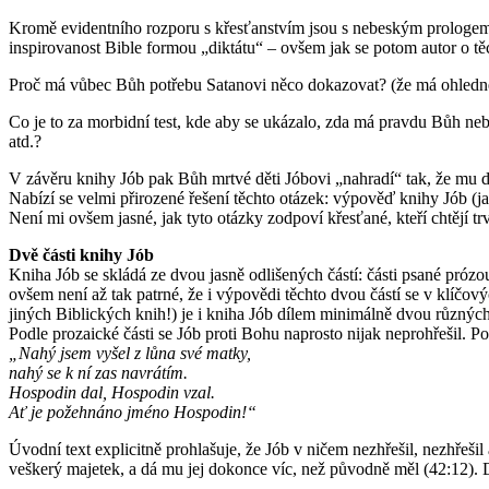
Kromě evidentního rozporu s křesťanstvím jsou s nebeským prologem 
inspirovanost Bible formou „diktátu“ – ovšem jak se potom autor o 
Proč má vůbec Bůh potřebu Satanovi něco dokazovat? (že má ohledně
Co je to za morbidní test, kde aby se ukázalo, zda má pravdu Bůh neb
atd.?
V závěru knihy Jób pak Bůh mrtvé děti Jóbovi „nahradí“ tak, že mu
Nabízí se velmi přirozené řešení těchto otázek: výpověď knihy Jób (j
Není mi ovšem jasné, jak tyto otázky zodpoví křesťané, kteří chtějí
Dvě části knihy Jób
Kniha Jób se skládá ze dvou jasně odlišených částí: části psané prózou
ovšem není až tak patrné, že i výpovědi těchto dvou částí se v klíčo
jiných Biblických knih!) je i kniha Jób dílem minimálně dvou různý
Podle prozaické části se Jób proti Bohu naprosto nijak neprohřešil. Po
„Nahý jsem vyšel z lůna své matky,
nahý se k ní zas navrátím.
Hospodin dal, Hospodin vzal.
Ať je požehnáno jméno Hospodin!“
Úvodní text explicitně prohlašuje, že Jób v ničem nezhřešil, nezhře
veškerý majetek, a dá mu jej dokonce víc, než původně měl (42:12). D