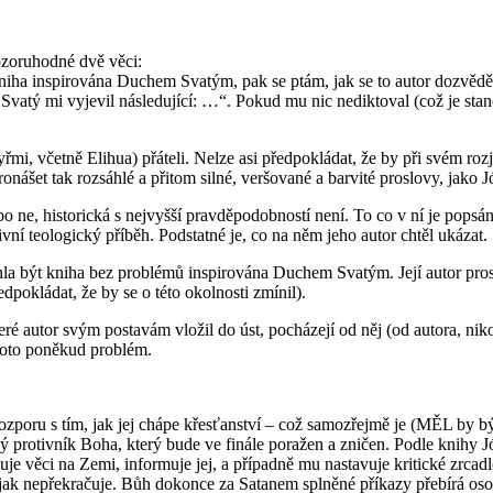
ozoruhodné dvě věci:
kniha inspirována Duchem Svatým, pak se ptám, jak se to autor dozvěd
vatý mi vyjevil následující: …“. Pokud mu nic nediktoval (což je stanovi
tyřmi, včetně Elihua) přáteli. Nelze asi předpokládat, že by při svém 
ášet tak rozsáhlé a přitom silné, veršované a barvité proslovy, jako Jób
 ne, historická s nejvyšší pravděpodobností není. To co v ní je popsán
vní teologický příběh. Podstatné je, co na něm jeho autor chtěl ukázat.
hla být kniha bez problémů inspirována Duchem Svatým. Její autor prostě 
okládat, že by se o této okolnosti zmínil).
ré autor svým postavám vložil do úst, pocházejí od něj (od autora, nik
toto poněkud problém.
 rozporu s tím, jak jej chápe křesťanství – což samozřejmě je (MĚL by b
protivník Boha, který bude ve finále poražen a zničen. Podle knihy J
je věci na Zemi, informuje jej, a případně mu nastavuje kritické zrca
nijak nepřekračuje. Bůh dokonce za Satanem splněné příkazy přebírá os