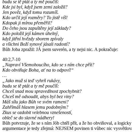
budu se tě ptát a ty mě poučíš:
Kde jsi byl, když jsem zemi založil?
Jen pověz, když tomu rozumíš.
Kdo určil její rozměry? To jistě víš!
Kdopak ji mírou přeměřil?
Do čeho jsou zapuštěny její základy?
Kdo položil její kámen úhelný,
když jitřní hvězdy sborem zpívaly
a všichni Boží synové jásali radostí?
Bůh Joba zpražil: JÁ jsem suverén, a ty nejsi nic. A pokračuje:
40:2,7-10
„Napraví Všemohoucího, kdo se s ním chce přít?
Kdo obviňuje Boha, ať na to odpoví!“
…
„Jako muž si teď vyhrň rukávy,
budu se tě ptát a ty mě poučíš:
Chceš snad mou spravedlnost zpochybnit?
Chceš mě odsoudit, abys byl bez viny?
Máš sílu jako Bůh ve svém rameni?
Zahřímáš hlasem jemu podobným?
Zkus se ozdobit velebnou vznešeností,
obleč se do slavné nádhery!
Bůh potvrzuje, že se s ním Jób chtěl přít, a že ho obviňoval, a logick
argumentace je tedy zřejmá: NEJSEM povinen ti vůbec nic vysvětlovat, 