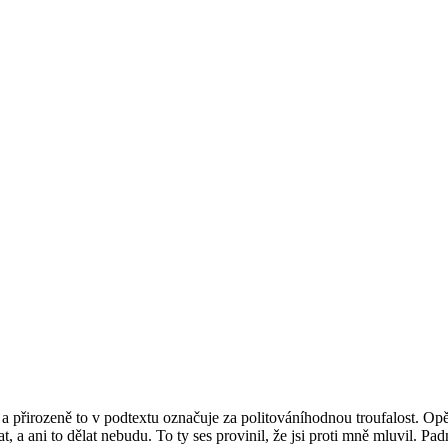
y a přirozeně to v podtextu označuje za politováníhodnou troufalost. Opě
a ani to dělat nebudu. To ty ses provinil, že jsi proti mně mluvil. Pa