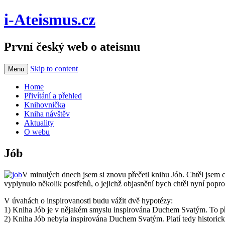
i-Ateismus.cz
První český web o ateismu
Skip to content
Menu
Home
Přivítání a přehled
Knihovnička
Kniha návštěv
Aktuality
O webu
Jób
V minulých dnech jsem si znovu přečetl knihu Jób. Chtěl jsem co
vyplynulo několik postřehů, o jejichž objasnění bych chtěl nyní popro
V úvahách o inspirovanosti budu vážit dvě hypotézy:
1) Kniha Jób je v nějakém smyslu inspirována Duchem Svatým. To přine
2) Kniha Jób nebyla inspirována Duchem Svatým. Platí tedy historická a