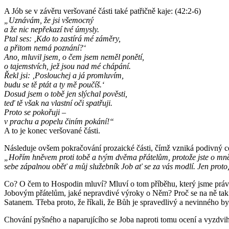
A Jób se v závěru veršované části také patřičně kaje: (42:2-6)
„Uznávám, že jsi všemocný
a že nic nepřekazí tvé úmysly.
Ptal ses: ‚Kdo to zastírá mé záměry,
a přitom nemá poznání?‘
Ano, mluvil jsem, o čem jsem neměl ponětí,
o tajemstvích, jež jsou nad mé chápání.
Řekl jsi: ‚Poslouchej a já promluvím,
budu se tě ptát a ty mě poučíš.‘
Dosud jsem o tobě jen slýchal pověsti,
teď tě však na vlastní oči spatřuji.
Proto se pokořuji –
v prachu a popelu činím pokání!“
A to je konec veršované části.
Následuje ovšem pokračování prozaické části, čímž vzniká podivný c
„Hořím hněvem proti tobě a tvým dvěma přátelům, protože jste o mně
sebe zápalnou oběť a můj služebník Job ať se za vás modlí. Jen proto
Co? O čem to Hospodin mluví? Mluví o tom příběhu, který jsme právě
Jobovým přátelům, jaké nepravdivé výroky o Něm? Proč se na ně tak h
Satanem. Třeba proto, že říkali, že Bůh je spravedlivý a nevinného by 
Chování pyšného a naparujícího se Joba naproti tomu ocení a vyzdvihn