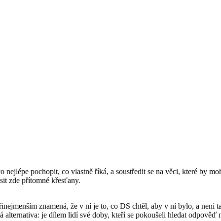
 nejlépe pochopit, co vlastně říká, a soustředit se na věci, které by m
sit zde přítomné křesťany.
jmenším znamená, že v ní je to, co DS chtěl, aby v ní bylo, a není ta
lternativa: je dílem lidí své doby, kteří se pokoušeli hledat odpověď na