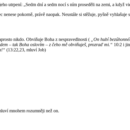
 jeho utrpení: „Sedm dní a sedm nocí s ním proseděli na zemi, a když vi
ec nenese pokorně, právě naopak. Neustále si stěžuje, pyšně vyhlašuje s
naprosto nikdo. Obviňuje Boha z nespravedlnosti (
„On hubí bezúhonnéh
dem – tak Boha oslovím – z čeho mě obviňuješ, prozraď mi.“
10:2 i ji
ch!“
(13:22,23, mluví Job)
 mluví mnohem rozumněji než on.