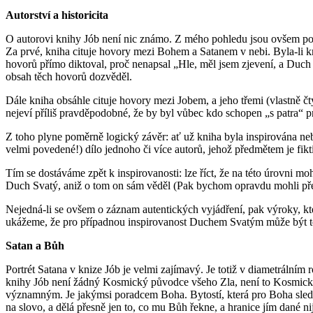
Autorství a historicita
O autorovi knihy Jób není nic známo. Z mého pohledu jsou ovšem p
Za prvé, kniha cituje hovory mezi Bohem a Satanem v nebi. Byla-li 
hovorů přímo diktoval, proč nenapsal „Hle, měl jsem zjevení, a Duch S
obsah těch hovorů dozvěděl.
Dále kniha obsáhle cituje hovory mezi Jobem, a jeho třemi (vlastně č
nejeví příliš pravděpodobné, že by byl vůbec kdo schopen „s patra“ pron
Z toho plyne poměrně logický závěr: ať už kniha byla inspirována nebo
velmi povedené!) dílo jednoho či více autorů, jehož předmětem je fikti
Tím se dostáváme zpět k inspirovanosti: lze říct, že na této úrovni mo
Duch Svatý, aniž o tom on sám věděl (Pak bychom opravdu mohli předp
Nejedná-li se ovšem o záznam autentických vyjádření, pak výroky, kte
ukážeme, že pro případnou inspirovanost Duchem Svatým může být 
Satan a Bůh
Portrét Satana v knize Jób je velmi zajímavý. Je totiž v diametrálním
knihy Jób není žádný Kosmický původce všeho Zla, není to Kosmický 
významným. Je jakýmsi poradcem Boha. Bytostí, která pro Boha sledu
na slovo, a dělá přesně jen to, co mu Bůh řekne, a hranice jím dané 