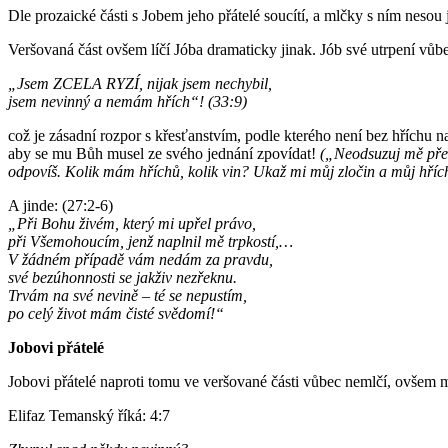
Dle prozaické části s Jobem jeho přátelé soucítí, a mlčky s ním nesou
Veršovaná část ovšem líčí Jóba dramaticky jinak. Jób své utrpení vůb
„Jsem ZCELA RYZÍ, nijak jsem nechybil,
jsem nevinný a nemám hřích“! (33:9)
což je zásadní rozpor s křesťanstvím, podle kterého není bez hříchu 
aby se mu Bůh musel ze svého jednání zpovídat!
(„Neodsuzuj mě pře
odpovíš. Kolik mám hříchů, kolik vin? Ukaž mi můj zločin a můj hří
A jinde: (27:2-6)
„Při Bohu živém, který mi upřel právo,
při Všemohoucím, jenž naplnil mě trpkostí,…
V žádném případě vám nedám za pravdu,
své bezúhonnosti se jakživ nezřeknu.
Trvám na své nevině – té se nepustím,
po celý život mám čisté svědomí!“
Jobovi přátelé
Jobovi přátelé naproti tomu ve veršované části vůbec nemlčí, ovšem
Elifaz Temanský říká: 4:7