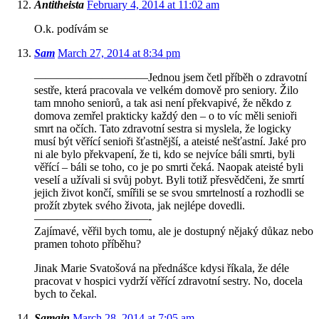
Antitheista
February 4, 2014 at 11:02 am
O.k. podívám se
Sam
March 27, 2014 at 8:34 pm
——————————Jednou jsem četl příběh o zdravotní
sestře, která pracovala ve velkém domově pro seniory. Žilo
tam mnoho seniorů, a tak asi není překvapivé, že někdo z
domova zemřel prakticky každý den – o to víc měli senioři
smrt na očích. Tato zdravotní sestra si myslela, že logicky
musí být věřící senioři šťastnější, a ateisté nešťastní. Jaké pro
ni ale bylo překvapení, že ti, kdo se nejvíce báli smrti, byli
věřící – báli se toho, co je po smrti čeká. Naopak ateisté byli
veselí a užívali si svůj pobyt. Byli totiž přesvědčeni, že smrtí
jejich život končí, smířili se se svou smrtelností a rozhodli se
prožít zbytek svého života, jak nejlépe dovedli.
——————————-
Zajímavé, věřil bych tomu, ale je dostupný nějaký důkaz nebo
pramen tohoto příběhu?
Jinak Marie Svatošová na přednášce kdysi říkala, že déle
pracovat v hospici vydrží věřící zdravotní sestry. No, docela
bych to čekal.
Samain
March 28, 2014 at 7:05 am