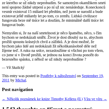
ze kterého se už nikdy neprobudím. Se samotným okamžikem smrti
není spojeno žádné utrpení a po ní už nic nenásleduje. Koneckonců
vesmír existoval 15 miliard let předtím, než jsem se narodil a bude
existovat ještě miliardy let po tom, co zemřu. Lidská civilizace
fungovala beze mě tisíce let a doufám, že minimálně další tisíce let
fungovat bude.
Nemyslím si, že na naší smrtelnosti je něco špatného, něco, s čím
bychom se nedokázali smířit. Život je dost dlouhý na to, abychom
prožili spoustu krásných chvil a zážitků. A je dost možné, že
bychom jako lidé ani nedokázali žít několikanásobně déle než
žijeme teď. A ruku na srdce, nezasloužíme si všichni po tom všem,
co jsme si v životě prožili, se jednou na konci života ponořit do
bezesného spánku, z něhož se už nikdy neprobudíme ?
— Vít Skalický
This entry was posted in
Postřehy k náboženství
on
September 19,
2011
by
Michal
.
Post navigation
←
Několik poznámek ke knize Timothy Kellera (II.)
Víra ve víru
→