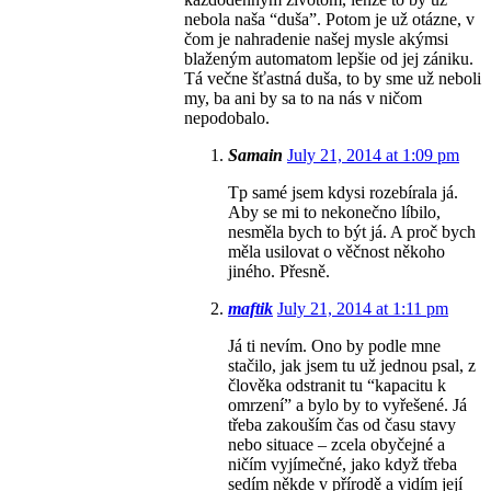
nebola naša “duša”. Potom je už otázne, v
čom je nahradenie našej mysle akýmsi
blaženým automatom lepšie od jej zániku.
Tá večne šťastná duša, to by sme už neboli
my, ba ani by sa to na nás v ničom
nepodobalo.
Samain
July 21, 2014 at 1:09 pm
Tp samé jsem kdysi rozebírala já.
Aby se mi to nekonečno líbilo,
nesměla bych to být já. A proč bych
měla usilovat o věčnost někoho
jiného. Přesně.
maftik
July 21, 2014 at 1:11 pm
Já ti nevím. Ono by podle mne
stačilo, jak jsem tu už jednou psal, z
člověka odstranit tu “kapacitu k
omrzení” a bylo by to vyřešené. Já
třeba zakouším čas od času stavy
nebo situace – zcela obyčejné a
ničím vyjímečné, jako když třeba
sedím někde v přírodě a vidím její