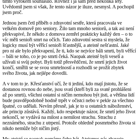
tímto výrokem souhlasilo. Rovněž i já sám před několika lety.
Uvědomil jsem si však, že tento názor je iluze, nesmysl. A pochopil
jsem proč.
Jednou jsem četl příběh o zdravotní sestře, která pracovala ve
velkém domově pro seniory. Žilo tam mnoho seniorů, a tak asi není
překvapivé, že někdo z domova zemřel prakticky každý den – o to
víc měli senioři smrt na očích. Tato zdravotní sestra si myslela, že
logicky musí být věřící senioři šťastnější, a ateisté nešťastní. Jaké
pro ni ale bylo překvapení, že ti, kdo se nejvíce báli smrti, byli věřící
– báli se toho, co je po smrti čeká. Naopak ateisté byli veselí a
užívali si svůj pobyt. Byli totiž přesvědčeni, že smrtí jejich život
končí, smířili se se svou smrtelností a rozhodli se prožít zbytek
svého života, jak nejlépe dovedli.
A v tom to je. Křesťanství učí, že ti jediní, kdo mají jistotu, že se
dostanou rovnou do nebe, jsou svatí (kteří byli za svaté prohlášeni
až po smrti), všichni ostatní si ničím nemohou být jisti, a většina lidí
bude pravděpodobně hodně trpět v očistci nebo v pekle za všechno
špatné, co udělali. Nevím přesně, jak je to u ostatních náboženství,
ale princip zůstává. Každý, kdo respektuje názor, že smrtí jeho život
nekončí, se vydává na milost a nemilost strachu. Strachu z
neznámého, strachu z utrpení. Protože ohledně posmrtného života si
nikdo nemůže být ničím jistý.
My ateisté se naopak nemáme čeho bát. Ateismus nás zbavuje