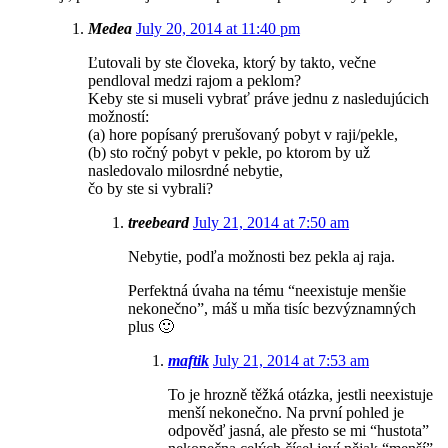
Medea
July 20, 2014 at 11:40 pm
Ľutovali by ste človeka, ktorý by takto, večne
pendloval medzi rajom a peklom?
Keby ste si museli vybrať práve jednu z nasledujúcich
možností:
(a) hore popísaný prerušovaný pobyt v raji/pekle,
(b) sto ročný pobyt v pekle, po ktorom by už
nasledovalo milosrdné nebytie,
čo by ste si vybrali?
treebeard
July 21, 2014 at 7:50 am
Nebytie, podľa možnosti bez pekla aj raja.
Perfektná úvaha na tému “neexistuje menšie
nekonečno”, máš u mňa tisíc bezvýznamných
plus 🙂
maftik
July 21, 2014 at 7:53 am
To je hrozně těžká otázka, jestli neexistuje
menší nekonečno. Na první pohled je
odpověď jasná, ale přesto se mi “hustota”