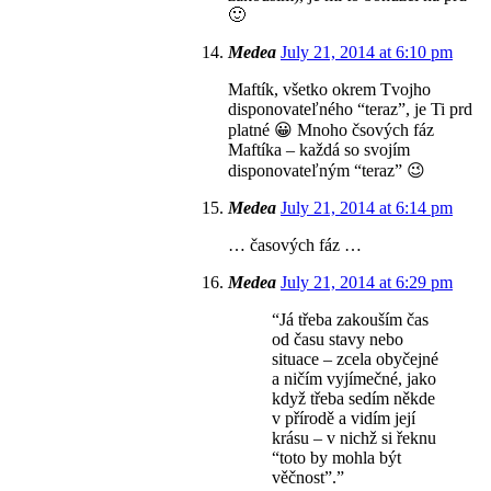
🙂
Medea
July 21, 2014 at 6:10 pm
Maftík, všetko okrem Tvojho
disponovateľného “teraz”, je Ti prd
platné 😀 Mnoho čsových fáz
Maftíka – každá so svojím
disponovateľným “teraz” 😉
Medea
July 21, 2014 at 6:14 pm
… časových fáz …
Medea
July 21, 2014 at 6:29 pm
“Já třeba zakouším čas
od času stavy nebo
situace – zcela obyčejné
a ničím vyjímečné, jako
když třeba sedím někde
v přírodě a vidím její
krásu – v nichž si řeknu
“toto by mohla být
věčnost”.”