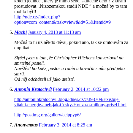
kolem jedince , který je mimo sebe, skutečně dělo ? Zkusím
prostudovat ,,Nizozemskou studii NDE ” a možná by to tam
mohlo být!!
http://nde.cz//index.php?
option=com_content&task=view&id=51&Itemid=9
Machi
January 4, 2013 at 11:13 am
Možná to tu už někdo dával, pokud ano, tak se omlouvám za
duplikát:
Slyšel jsem o tom, že Christopher Hitchens konvertoval na
smrtelné posteli.
Navštívil ho kněz, pastor a rabín a hovořili s ním před jeho
smrtí.
Od něj odcházeli už jako ateisté.
Antonín Kratochvíl
February 2, 2014 at 10:22 pm
http://antoninkratochvil.blog.idnes.cz/c/393709/Existuje-
vitalni-energie-aneb-jak-Cesky-Honza-o-miliony-prisel.html
http://postimg.org/gallery/ccippyp6/
Anonymous
February 3, 2014 at 8:25 am