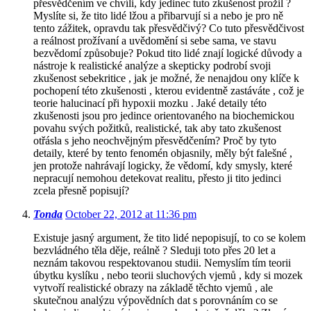
přesvědčením ve chvíli, kdy jedinec tuto zkušenost prožil ?
Myslíte si, že tito lidé lžou a přibarvují si a nebo je pro ně
tento zážitek, opravdu tak přesvědčivý? Co tuto přesvědčivost
a reálnost prožívaní a uvědomění si sebe sama, ve stavu
bezvědomí způsobuje? Pokud tito lidé znají logické důvody a
nástroje k realistické analýze a skepticky podrobí svoji
zkušenost sebekritice , jak je možné, že nenajdou ony klíče k
pochopení této zkušenosti , kterou evidentně zastáváte , což je
teorie halucinací při hypoxii mozku . Jaké detaily této
zkušenosti jsou pro jedince orientovaného na biochemickou
povahu svých požitků, realistické, tak aby tato zkušenost
otřásla s jeho neochvějným přesvědčením? Proč by tyto
detaily, které by tento fenomén objasnily, měly být falešné ,
jen protože nahrávají logicky, že vědomí, kdy smysly, které
nepracují nemohou detekovat realitu, přesto ji tito jedinci
zcela přesně popisují?
Tonda
October 22, 2012 at 11:36 pm
Existuje jasný argument, že tito lidé nepopisují, to co se kolem
bezvládného těla děje, reálně ? Sleduji toto přes 20 let a
neznám takovou respektovanou studii. Nemyslím tím teorii
úbytku kyslíku , nebo teorii sluchových vjemů , kdy si mozek
vytvoří realistické obrazy na základě těchto vjemů , ale
skutečnou analýzu výpovědních dat s porovnáním co se