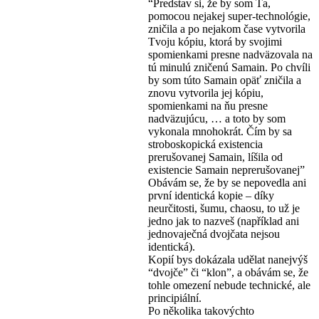
“Predstav si, že by som Ťa,
pomocou nejakej super-technológie,
zničila a po nejakom čase vytvorila
Tvoju kópiu, ktorá by svojimi
spomienkami presne nadväzovala na
tú minulú zničenú Samain. Po chvíli
by som túto Samain opäť zničila a
znovu vytvorila jej kópiu,
spomienkami na ňu presne
nadväzujúcu, … a toto by som
vykonala mnohokrát. Čím by sa
stroboskopická existencia
prerušovanej Samain, líšila od
existencie Samain neprerušovanej”
Obávám se, že by se nepovedla ani
první identická kopie – díky
neurčitosti, šumu, chaosu, to už je
jedno jak to nazveš (například ani
jednovaječná dvojčata nejsou
identická).
Kopií bys dokázala udělat nanejvýš
“dvojče” či “klon”, a obávám se, že
tohle omezení nebude technické, ale
principiální.
Po několika takovýchto