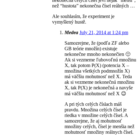
nekonečna celých čísel jeví nějak “menší”,
než “hustota” nekonečna čísel reálných …
Ale souhlasím, že experiment je
vymyšlený hustě.
Medea
July 21, 2014 at 1:24 pm
Samozrejme, že (podľa ZF alebo
GB teórie množín) existuje
nekonečne mnoho nekonečien 🙂
Ak si vezmeme ľubovoľnú množinu
X, tak potom P(X) (potencia X –
množina všetkých podmnožín X)
má väčšiu mohutnosť než X. Teda
ak si vezmeme nekonečnú množinu
X, tak P(X) je nekonečná a navyše
má väčšiu mohutnosť než X 😉
A pri tých celých číslach máš
pravdu. Množina celých čísel je
riedka v množine celých čísel. A
samozrejme, že aj mohutnosť
množiny celých, čísel je menšia než
mohutnosť množiny reálnych čísel.