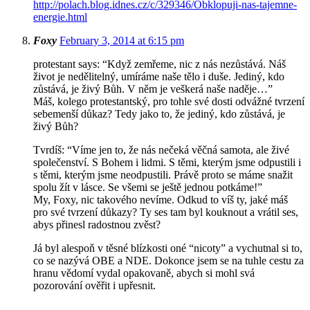
http://polach.blog.idnes.cz/c/329346/Obklopuji-nas-tajemne-
energie.html
Foxy
February 3, 2014 at 6:15 pm
protestant says: “Když zemřeme, nic z nás nezůstává. Náš
život je nedělitelný, umíráme naše tělo i duše. Jediný, kdo
zůstává, je živý Bůh. V něm je veškerá naše naděje…”
Máš, kolego protestantský, pro tohle své dosti odvážné tvrzení
sebemenší důkaz? Tedy jako to, že jediný, kdo zůstává, je
živý Bůh?
Tvrdíš: “Víme jen to, že nás nečeká věčná samota, ale živé
společenství. S Bohem i lidmi. S těmi, kterým jsme odpustili i
s těmi, kterým jsme neodpustili. Právě proto se máme snažit
spolu žít v lásce. Se všemi se ještě jednou potkáme!”
My, Foxy, nic takového nevíme. Odkud to víš ty, jaké máš
pro své tvrzení důkazy? Ty ses tam byl kouknout a vrátil ses,
abys přinesl radostnou zvěst?
Já byl alespoň v těsné blízkosti oné “nicoty” a vychutnal si to,
co se nazývá OBE a NDE. Dokonce jsem se na tuhle cestu za
hranu vědomí vydal opakovaně, abych si mohl svá
pozorování ověřit i upřesnit.
– – –