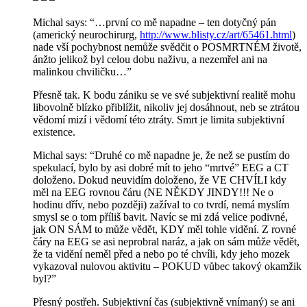
Michal says: “…první co mě napadne – ten dotyčný pán
(americký neurochirurg,
http://www.blisty.cz/art/65461.html
)
nade vší pochybnost nemůže svědčit o POSMRTNÉM životě,
ánžto jelikož byl celou dobu naživu, a nezemřel ani na
malinkou chviličku…”
Přesně tak. K bodu zániku se ve své subjektivní realitě mohu
libovolně blízko přiblížit, nikoliv jej dosáhnout, neb se ztrátou
vědomí mizí i vědomí této ztráty. Smrt je limita subjektivní
existence.
Michal says: “Druhé co mě napadne je, že než se pustím do
spekulací, bylo by asi dobré mít to jeho “mrtvé” EEG a CT
doloženo. Dokud neuvidím doloženo, že VE CHVÍLI kdy
měl na EEG rovnou čáru (NE NĚKDY JINDY!!! Ne o
hodinu dřív, nebo později) zažíval to co tvrdí, nemá myslím
smysl se o tom příliš bavit. Navíc se mi zdá velice podivné,
jak ON SÁM to může vědět, KDY měl tohle vidění. Z rovné
čáry na EEG se asi neprobral naráz, a jak on sám může vědět,
že ta vidění neměl před a nebo po té chvíli, kdy jeho mozek
vykazoval nulovou aktivitu – POKUD vůbec takový okamžik
byl?”
Přesný postřeh. Subjektivní čas (subjektivně vnímaný) se ani