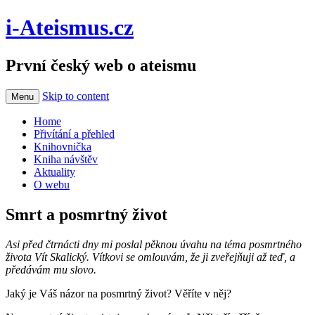
i-Ateismus.cz
První český web o ateismu
Skip to content
Menu
Home
Přivítání a přehled
Knihovnička
Kniha návštěv
Aktuality
O webu
Smrt a posmrtný život
Asi před čtrnácti dny mi poslal pěknou úvahu na téma posmrtného
života Vít Skalický. Vítkovi se omlouvám, že ji zveřejňuji až teď, a
předávám mu slovo.
Jaký je Váš názor na posmrtný život? Věříte v něj?