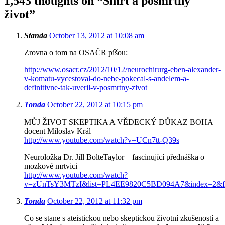
1,543 thoughts on “
Smrt a posmrtný
život
”
Standa
October 13, 2012 at 10:08 am
Zrovna o tom na OSAČR píšou:
http://www.osacr.cz/2012/10/12/neurochirurg-eben-alexander-
v-komatu-vycestoval-do-nebe-pokecal-s-andelem-a-
definitivne-tak-uveril-v-posmrtny-zivot
Tonda
October 22, 2012 at 10:15 pm
MŮJ ŽIVOT SKEPTIKA A VĚDECKÝ DŮKAZ BOHA –
docent Miloslav Král
http://www.youtube.com/watch?v=UCn7tt-Q39s
Neuroložka Dr. Jill BolteTaylor – fascinující přednáška o
mozkové mrtvici
http://www.youtube.com/watch?
v=zUnTsY3MTzI&list=PL4EE9820C5BD094A7&index=2&fea
Tonda
October 22, 2012 at 11:32 pm
Co se stane s ateistickou nebo skeptickou životní zkušeností a