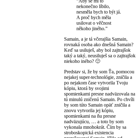
“Aby se mi to
nekonečno líbilo,
nesměla bych to být já.
A proč bych měla
usilovat o věčnost
někoho jiného.”
Samain, a je tá včerajšia Samain,
rovnaká osoba ako dnešná Samain?
Keď sa usiluješ, aby bol zajtrajšok
taký a taký, neusiluješ sa o zajtrajšok
niekoho iného? 🙂
Predstav si, že by som Ťa, pomocou
nejakej super-technológie, zničila a
po nejakom čase vytvorila Tvoju
kópiu, ktorá by svojimi
spomienkami presne nadväzovala na
tú minulú zničenú Samain. Po chvíli
by som túto Samain opäť zničila a
znovu vytvorila jej kópiu,
spomienkami na ňu presne
nadväzujúcu, … a toto by som
vykonala mnohokrát. Čím by sa
stroboskopická existencia