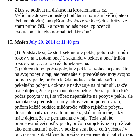
Zkus se podívat na diskuse na kreacionismus.cz.
Věřící mladokreacionisté (chodí tam i normální věřící, ale o
těch nemluvím) tam píšou příspěvky ze kterých ta hrůza ze
smrti přímo čiší. Na rozdíl od nás pekel zplozenců
evolucionistů nebo normálních křesťanů .
Medea
July 20, 2014 at 11:40 pm
(1) Predstavte si, že ste 1 sekundu v pekle, potom ste trilión
rokov v raji, potom opäť 1 sekundu v pekle, a opäť trilión
rokov v raji, … a toto až donekonečna.
(2) Okrem toho, počas pobytu v pekle sa vôbec nepamätáte
na svoj pobyt v raji, ale pamätáte si predošlé sekundy svojho
pobytu v pekle, pričom každá budúca sekunda vášho
pekelného pobytu, dokonale nadväzuje na tú minulú, takže
máte dojem, že ste permanentne v pekle. Pre raj platí to isté –
počas pobytu v raji sa vôbec nepamätáte na pobyt v pekle, ale
pamätáte si predošlé trilióny rokov svojho pobytu v raji,
pričom každé budúce triliónročie vášho rajského pobytu,
dokonale nadväzuje na to minulé rajské triliónročie, takže
máte dojem, že ste permanentne v raji. Teda strávite
prerušovanú večnosť v pekle, pričom subjektívne to prežívate
ako permanentný pobyt v pekle a strávite aj celú večnosť v
raji, pričom subjektívne to prežívate permanentný pobyt v raji.