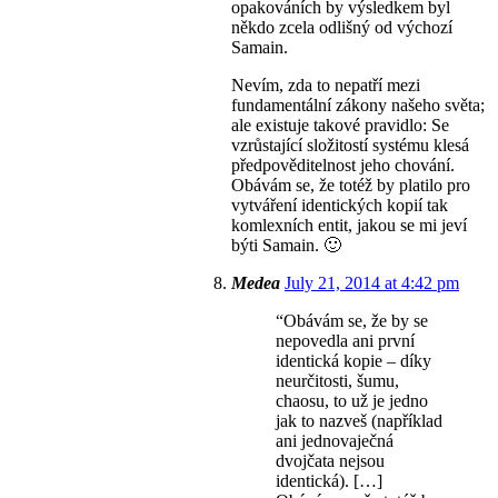
opakováních by výsledkem byl
někdo zcela odlišný od výchozí
Samain.
Nevím, zda to nepatří mezi
fundamentální zákony našeho světa;
ale existuje takové pravidlo: Se
vzrůstající složitostí systému klesá
předpověditelnost jeho chování.
Obávám se, že totéž by platilo pro
vytváření identických kopií tak
komlexních entit, jakou se mi jeví
býti Samain. 🙂
Medea
July 21, 2014 at 4:42 pm
“Obávám se, že by se
nepovedla ani první
identická kopie – díky
neurčitosti, šumu,
chaosu, to už je jedno
jak to nazveš (například
ani jednovaječná
dvojčata nejsou
identická). […]