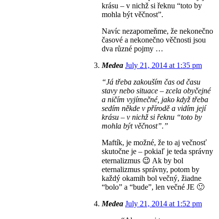
krásu – v nichž si řeknu “toto by
mohla být věčnost”.
Navíc nezapomeňme, že nekonečno
časové a nekonečno věčnosti jsou
dva různé pojmy …
Medea
July 21, 2014 at 1:35 pm
“Já třeba zakouším čas od času
stavy nebo situace – zcela obyčejné
a ničím vyjímečné, jako když třeba
sedím někde v přírodě a vidím její
krásu – v nichž si řeknu “toto by
mohla být věčnost”.”
Maftík, je možné, že to aj večnosť
skutočne je – pokiaľ je teda správny
eternalizmus 😉 Ak by bol
eternalizmus správny, potom by
každý okamih bol večný, žiadne
“bolo” a “bude”, len večné JE 🙂
Medea
July 21, 2014 at 1:52 pm