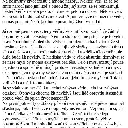
Na posmrtný život existuje mnoho názorů. Někteří věří, že se po
smrti narodí jako jiní lidé a budou žít jiný život, že se reinkarnují,
někteří věří v nebe a peklo, či v nebe, peklo a očistec. Někteří věří,
že po smrti budou žít šťastný život. A jiní tvrdí, že nemůžeme vědět,
co nás po smrti čeká, jak bude posmrtný život vypadat.
Já osobně jsem ateista, tedy věřím, že smrtí život končí, že žádný
posmrtný život neexistuje. Není to stoprocentně jisté, ale je to velmi
pravděpodobné. Z hlediska vědy se problém nachází v tom, že si
myslíme, že v nás – lidech – existují dvě složky – nazvěme to třeba
tělo a duše – a ty se podle náboženství dají rozdělit- tělo zemře, ale
duše bude žít navždy. Z hlediska vědy je však absurdní domnívat se,
že naše mysl by mohla existovat bez těla. Tělo i mysl existují pouze
najednou a společně umírají, protože neexistuje žádné tělo a mysl,
existujeme jen my a my se už dále nedělíme. Náš mozek je součástí
našeho těla a nedá od něj oddělit a ani jeho funkce myšlení. Tak to
vidí věda a má k tomu důkazy.
Já se však v tomto článku nechci zabývat vědou, chci se zabývat
otázkou: Opravdu chceme žít navždy? Jsou lidé opravdu šťastnější,
pokud vědí, že jejich život neskončí?
Na první pohled tyto otázky působí nesmyslně. Lidé přece musí být
šťastnější, pokud vědí, že doopravdy nezemřou. Vzpomínám si, jak
nám učitelka ve škole- nevěřící- říkala, že věřící lidé se lépe
vyrovnávají se stářím a s myšlenkami na smrt, protože věří v
posmrtný život. I mnoho lidí – ať už jsou věřící nebo ateisté – by s