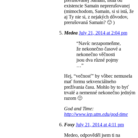
prerušovanej Samain, líšila od
existencie Samain neprerušovanej
(mimochodom, Samain, si si istá, že
aj Ty nie si, z nejakých dôvodov,
prerušovaná Samain? 🙂 )
Medea
July 21, 2014 at 2:04 pm
“Navíc nezapomeňme,
že nekonečno časové a
nekonečno věčnosti
jsou dva různé pojmy
…”
Hej, “večnosť” by vôbec nemusela
mať formu sekvenciálneho
prežívania času. Mohlo by to byť
trvalé a nemenné nekonečno jedným
razom 🙂
God and Time:
http://www.iep.utm.edu/god-time
Foxy
July 21, 2014 at 4:11 pm
Medeo, odpověděl jsem ti na