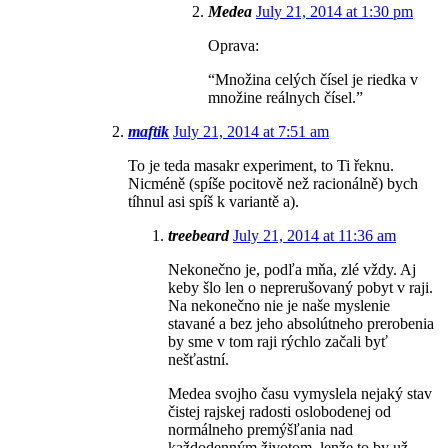
Medea
July 21, 2014 at 1:30 pm
Oprava:
“Množina celých čísel je riedka v
množine reálnych čísel.”
maftik
July 21, 2014 at 7:51 am
To je teda masakr experiment, to Ti řeknu.
Nicméně (spíše pocitově než racionálně) bych
tíhnul asi spíš k variantě a).
treebeard
July 21, 2014 at 11:36 am
Nekonečno je, podľa mňa, zlé vždy. Aj
keby šlo len o neprerušovaný pobyt v raji.
Na nekonečno nie je naše myslenie
stavané a bez jeho absolútneho prerobenia
by sme v tom raji rýchlo začali byť
nešťastní.
Medea svojho času vymyslela nejaký stav
čistej rajskej radosti oslobodenej od
normálneho premýšľania nad
každodenným životom, lenže to by už