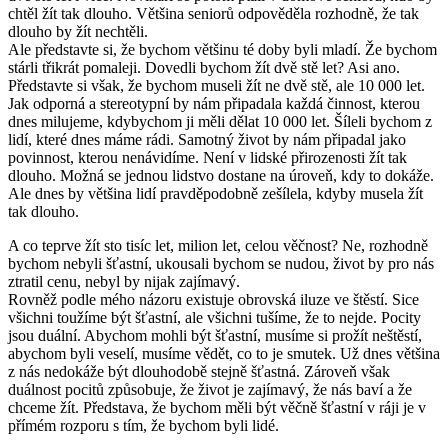
chtěl žít tak dlouho. Většina seniorů odpověděla rozhodně, že tak
dlouho by žít nechtěli.
Ale představte si, že bychom většinu té doby byli mladí. Že bychom
stárli třikrát pomaleji. Dovedli bychom žít dvě stě let? Asi ano.
Představte si však, že bychom museli žít ne dvě stě, ale 10 000 let.
Jak odporná a stereotypní by nám připadala každá činnost, kterou
dnes milujeme, kdybychom ji měli dělat 10 000 let. Šíleli bychom z
lidí, které dnes máme rádi. Samotný život by nám připadal jako
povinnost, kterou nenávidíme. Není v lidské přirozenosti žít tak
dlouho. Možná se jednou lidstvo dostane na úroveň, kdy to dokáže.
Ale dnes by většina lidí pravděpodobně zešílela, kdyby musela žít
tak dlouho.
A co teprve žít sto tisíc let, milion let, celou věčnost? Ne, rozhodně
bychom nebyli šťastní, ukousali bychom se nudou, život by pro nás
ztratil cenu, nebyl by nijak zajímavý.
Rovněž podle mého názoru existuje obrovská iluze ve štěstí. Sice
všichni toužíme být šťastní, ale všichni tušíme, že to nejde. Pocity
jsou duální. Abychom mohli být šťastní, musíme si prožít neštěstí,
abychom byli veselí, musíme vědět, co to je smutek. Už dnes většina
z nás nedokáže být dlouhodobě stejně šťastná. Zároveň však
duálnost pocitů způsobuje, že život je zajímavý, že nás baví a že
chceme žít. Představa, že bychom měli být věčně šťastní v ráji je v
přímém rozporu s tím, že bychom byli lidé.