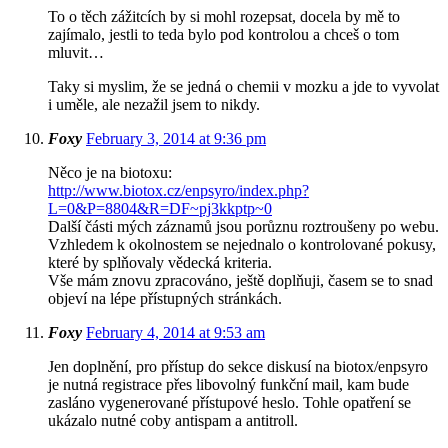
To o těch zážitcích by si mohl rozepsat, docela by mě to
zajímalo, jestli to teda bylo pod kontrolou a chceš o tom
mluvit…
Taky si myslim, že se jedná o chemii v mozku a jde to vyvolat
i uměle, ale nezažil jsem to nikdy.
Foxy
February 3, 2014 at 9:36 pm
Něco je na biotoxu:
http://www.biotox.cz/enpsyro/index.php?
L=0&P=8804&R=DF~pj3kkptp~0
Další části mých záznamů jsou porůznu roztroušeny po webu.
Vzhledem k okolnostem se nejednalo o kontrolované pokusy,
které by splňovaly vědecká kriteria.
Vše mám znovu zpracováno, ještě doplňuji, časem se to snad
objeví na lépe přístupných stránkách.
Foxy
February 4, 2014 at 9:53 am
Jen doplnění, pro přístup do sekce diskusí na biotox/enpsyro
je nutná registrace přes libovolný funkční mail, kam bude
zasláno vygenerované přístupové heslo. Tohle opatření se
ukázalo nutné coby antispam a antitroll.