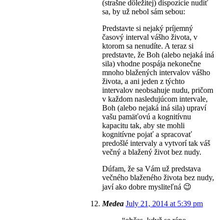
(strašne dôležitej) dispozície nudiť
sa, by už nebol sám sebou:
Predstavte si nejaký príjemný
časový interval vášho života, v
ktorom sa nenudíte. A teraz si
predstavte, že Boh (alebo nejaká iná
sila) vhodne pospája nekonečne
mnoho blažených intervalov vášho
života, a ani jeden z týchto
intervalov neobsahuje nudu, pričom
v každom nasledujúcom intervale,
Boh (alebo nejaká iná sila) upraví
vašu pamäťovú a kognitívnu
kapacitu tak, aby ste mohli
kognitívne pojať a spracovať
predošlé intervaly a vytvorí tak váš
večný a blažený život bez nudy.
Dúfam, že sa Vám už predstava
večného blaženého života bez nudy,
javí ako dobre mysliteľná 😉
Medea
July 21, 2014 at 5:39 pm