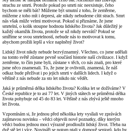
strachu ze smrti. Protože pokud po smrti nic neexistuje, čeho
bychom se měli bát? Můžeme být smutní z toho, že zemřeme,
můžeme z toho mít i depresi, ale nikdy nebudeme cítit strach. Smrt
nás však může velmi motivovat. Pokud si přiznáme, že jsme
smrtelní, o kolik stoupne hodnota lidského života? Jak důležitý je
každý okamžik života, protože se už nikdy nevrátí? Pokud se
smíříme se svou smrtelností, nebude nás to motivovat k tomu,
abychom prožili lepší a více naplněný život?
Lidský život nikdy nebude bezvýznamný. Všechno, co jsme udělali
na tomto světě zůstane pevně součástí historie naší civilizace. I když
zemřeme, to čím jsme byli, zůstane v těch, co nás znali, pro které
jsme něco znamenali. To, že jsme je ovlivnili, znamená, že náš
odkaz bude přežívat i po jejich smrti v dalších lidech. I když o
většině z nás nebude za sto let nikdo nic vědět.
Jaká je průměrná délka lidského života? Kolika let se dožíváme? V
České republice je to asi 77 let. V jiných státech se průměrná délka
života pohybuje od 45 do 83 let. Většině z nás zbývá ještě mnoho
let života.
Vzpomínám si, že jednou před několika lety vysílali ve zprávách
zajímavou novinku – vědci objevili nové poznatky, díky kterým
vědci budou jednou moci výrazně prodloužit lidský život. Třeba na
dvě stě let i více. Novináři se potom ptali v domově seniorů, kdo by