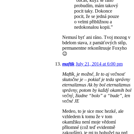
“občas, když se ráno
probudím, mám takový
pocit taky. Dokonce
pocit, že se jedná pouze
o velmi přibližnou a
nedokonalou kopii.”
Nemusí byť ani ráno. Tvoj mozog v
bdelom stava, z pamäťových stôp,
permanentne rekonštruuje Foxyho
😉
maftik
July 21, 2014 at 6:00 pm
Maftík, je možné, že to aj večnosť
skutočne je – pokiaľ je teda správny
eternalizmus Ak by bol eternalizmus
správny, potom by každý okamih bol
večný, žiadne “bolo” a “bude”, len
večné JE
Medeo, to je sice moc hezké, ale
vzhledem k tomu že v tom
okamžiku není moje vědomí
přítomné (což teď evidentně
zakouším), je mi to bohužel na prd