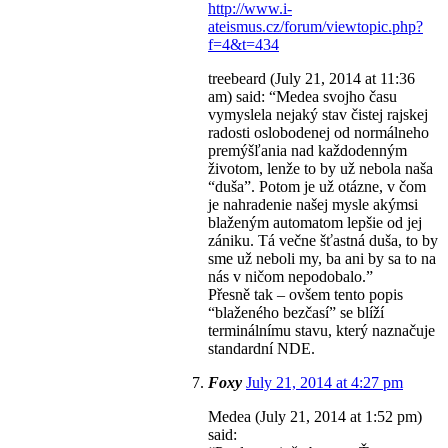
http://www.i-
ateismus.cz/forum/viewtopic.php?
f=4&t=434
treebeard (July 21, 2014 at 11:36
am) said: “Medea svojho času
vymyslela nejaký stav čistej rajskej
radosti oslobodenej od normálneho
premýšľania nad každodenným
životom, lenže to by už nebola naša
“duša”. Potom je už otázne, v čom
je nahradenie našej mysle akýmsi
blaženým automatom lepšie od jej
zániku. Tá večne šťastná duša, to by
sme už neboli my, ba ani by sa to na
nás v ničom nepodobalo.”
Přesně tak – ovšem tento popis
“blaženého bezčasí” se blíží
terminálnímu stavu, který naznačuje
standardní NDE.
Foxy
July 21, 2014 at 4:27 pm
Medea (July 21, 2014 at 1:52 pm)
said: