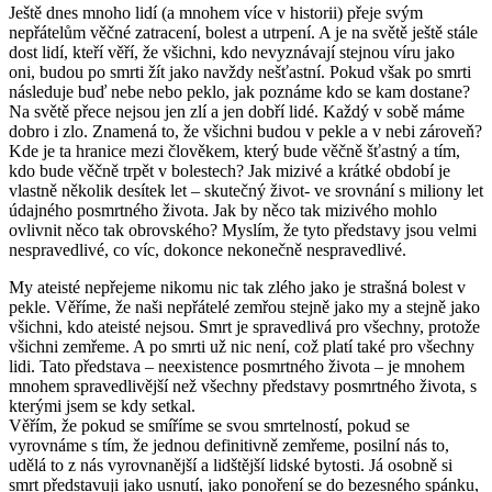
Ještě dnes mnoho lidí (a mnohem více v historii) přeje svým
nepřátelům věčné zatracení, bolest a utrpení. A je na světě ještě stále
dost lidí, kteří věří, že všichni, kdo nevyznávají stejnou víru jako
oni, budou po smrti žít jako navždy nešťastní. Pokud však po smrti
následuje buď nebe nebo peklo, jak poznáme kdo se kam dostane?
Na světě přece nejsou jen zlí a jen dobří lidé. Každý v sobě máme
dobro i zlo. Znamená to, že všichni budou v pekle a v nebi zároveň?
Kde je ta hranice mezi člověkem, který bude věčně šťastný a tím,
kdo bude věčně trpět v bolestech? Jak mizivé a krátké období je
vlastně několik desítek let – skutečný život- ve srovnání s miliony let
údajného posmrtného života. Jak by něco tak mizivého mohlo
ovlivnit něco tak obrovského? Myslím, že tyto představy jsou velmi
nespravedlivé, co víc, dokonce nekonečně nespravedlivé.
My ateisté nepřejeme nikomu nic tak zlého jako je strašná bolest v
pekle. Věříme, že naši nepřátelé zemřou stejně jako my a stejně jako
všichni, kdo ateisté nejsou. Smrt je spravedlivá pro všechny, protože
všichni zemřeme. A po smrti už nic není, což platí také pro všechny
lidi. Tato představa – neexistence posmrtného života – je mnohem
mnohem spravedlivější než všechny představy posmrtného života, s
kterými jsem se kdy setkal.
Věřím, že pokud se smíříme se svou smrtelností, pokud se
vyrovnáme s tím, že jednou definitivně zemřeme, posilní nás to,
udělá to z nás vyrovnanější a lidštější lidské bytosti. Já osobně si
smrt představuji jako usnutí, jako ponoření se do bezesného spánku,