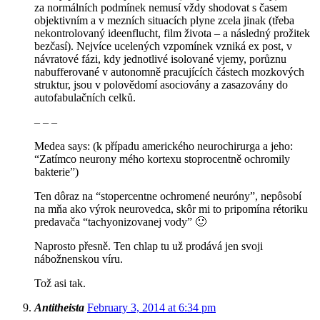
za normálních podmínek nemusí vždy shodovat s časem
objektivním a v mezních situacích plyne zcela jinak (třeba
nekontrolovaný ideenflucht, film života – a následný prožitek
bezčasí). Nejvíce ucelených vzpomínek vzniká ex post, v
návratové fázi, kdy jednotlivé isolované vjemy, porůznu
nabufferované v autonomně pracujících částech mozkových
struktur, jsou v polovědomí asociovány a zasazovány do
autofabulačních celků.
– – –
Medea says: (k případu amerického neurochirurga a jeho:
“Zatímco neurony mého kortexu stoprocentně ochromily
bakterie”)
Ten dôraz na “stopercentne ochromené neuróny”, nepôsobí
na mňa ako výrok neurovedca, skôr mi to pripomína rétoriku
predavača “tachyonizovanej vody” 🙂
Naprosto přesně. Ten chlap tu už prodává jen svoji
nábožnenskou víru.
Tož asi tak.
Antitheista
February 3, 2014 at 6:34 pm