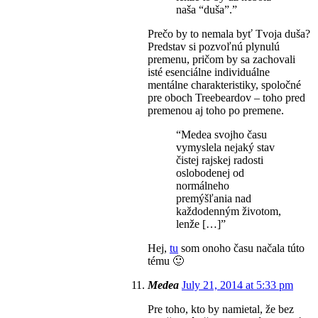
naša “duša”.”
Prečo by to nemala byť Tvoja duša?
Predstav si pozvoľnú plynulú
premenu, pričom by sa zachovali
isté esenciálne individuálne
mentálne charakteristiky, spoločné
pre oboch Treebeardov – toho pred
premenou aj toho po premene.
“Medea svojho času
vymyslela nejaký stav
čistej rajskej radosti
oslobodenej od
normálneho
premýšľania nad
každodenným životom,
lenže […]”
Hej,
tu
som onoho času načala túto
tému 🙂
Medea
July 21, 2014 at 5:33 pm
Pre toho, kto by namietal, že bez