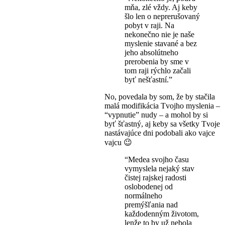
mňa, zlé vždy. Aj keby
šlo len o neprerušovaný
pobyt v raji. Na
nekonečno nie je naše
myslenie stavané a bez
jeho absolútneho
prerobenia by sme v
tom raji rýchlo začali
byť nešťastní.”
No, povedala by som, že by stačila
malá modifikácia Tvojho myslenia –
“vypnutie” nudy – a mohol by si
byť šťastný, aj keby sa všetky Tvoje
nastávajúce dni podobali ako vajce
vajcu 😉
“Medea svojho času
vymyslela nejaký stav
čistej rajskej radosti
oslobodenej od
normálneho
premýšľania nad
každodenným životom,
lenže to by už nebola