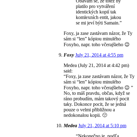
Obávám se, že totéž by
platilo pro vytváření
identických kopií tak
komlexních entit, jakou
se mi jeví býti Samain.”
Foxy, ja zase zastávam názor, že Ty
sám si “len” kópiou minulého
Foxyho, napr. toho včerajšieho 😉
Foxy
July 21, 2014 at 4:55 pm
Medea (July 21, 2014 at 4:42 pm)
said:
“Foxy, ja zase zastávam názor, že Ty
sám si “len” kópiou minulého
Foxyho, napr. toho včerajšieho 😉 ”
No, to máš pravdu, občas, když se
ráno probudím, mám takový pocit
taky. Dokonce pocit, že se jedná
pouze o velmi přibližnou a
nedokonalou kopii. 🙁
Medea
July 21, 2014 at 5:10 pm
“Nekonečno je, podľa