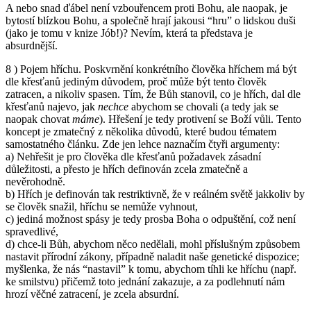
A nebo snad ďábel není vzbouřencem proti Bohu, ale naopak, je
bytostí blízkou Bohu, a společně hrají jakousi “hru” o lidskou duši
(jako je tomu v knize Jób!)? Nevím, která ta představa je
absurdnější.
8 ) Pojem hříchu. Poskvrnění konkrétního člověka hříchem má být
dle křesťanů jediným důvodem, proč může být tento člověk
zatracen, a nikoliv spasen. Tím, že Bůh stanovil, co je hřích, dal dle
křesťanů najevo, jak
nechce
abychom se chovali (a tedy jak se
naopak chovat
máme
). Hřešení je tedy protivení se Boží vůli. Tento
koncept je zmatečný z několika důvodů, které budou tématem
samostatného článku. Zde jen lehce naznačím čtyři argumenty:
a) Nehřešit je pro člověka dle křesťanů požadavek zásadní
důležitosti, a přesto je hřích definován zcela zmatečně a
nevěrohodně.
b) Hřích je definován tak restriktivně, že v reálném světě jakkoliv by
se člověk snažil, hříchu se nemůže vyhnout,
c) jediná možnost spásy je tedy prosba Boha o odpuštění, což není
spravedlivé,
d) chce-li Bůh, abychom něco nedělali, mohl příslušným způsobem
nastavit přírodní zákony, případně naladit naše genetické dispozice;
myšlenka, že nás “nastavil” k tomu, abychom tíhli ke hříchu (např.
ke smilstvu) přičemž toto jednání zakazuje, a za podlehnutí nám
hrozí věčné zatracení, je zcela absurdní.