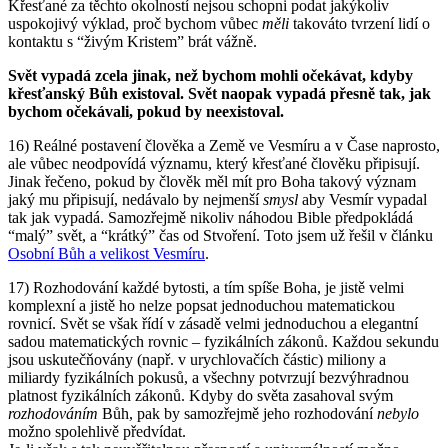
Křesťané za těchto okolností nejsou schopni podat jakýkoliv
uspokojivý výklad, proč bychom vůbec
měli
takováto tvrzení lidí o
kontaktu s “živým Kristem” brát vážně.
Svět vypadá zcela jinak, než bychom mohli očekávat, kdyby
křesťanský Bůh existoval. Svět naopak vypadá přesně tak, jak
bychom očekávali, pokud by neexistoval.
16) Reálné postavení člověka a Země ve Vesmíru a v Čase naprosto,
ale vůbec neodpovídá významu, který křesťané člověku připisují.
Jinak řečeno, pokud by člověk měl mít pro Boha takový význam
jaký mu připisují, nedávalo by nejmenší
smysl
aby Vesmír vypadal
tak jak vypadá. Samozřejmě nikoliv náhodou Bible předpokládá
“malý” svět, a “krátký” čas od Stvoření. Toto jsem už řešil v článku
Osobní Bůh a velikost Vesmíru
.
17) Rozhodování každé bytosti, a tím spíše Boha, je jistě velmi
komplexní a jistě ho nelze popsat jednoduchou matematickou
rovnicí. Svět se však řídí v zásadě velmi jednoduchou a elegantní
sadou matematických rovnic – fyzikálních zákonů. Každou sekundu
jsou uskutečňovány (např. v urychlovačích částic) miliony a
miliardy fyzikálních pokusů, a všechny potvrzují bezvýhradnou
platnost fyzikálních zákonů. Kdyby do světa zasahoval svým
rozhodováním
Bůh, pak by samozřejmě jeho rozhodování
nebylo
možno spolehlivě předvídat.