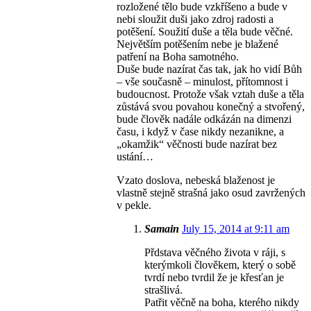
rozložené tělo bude vzkříšeno a bude v
nebi sloužit duši jako zdroj radosti a
potěšení. Soužití duše a těla bude věčné.
Největším potěšením nebe je blažené
patření na Boha samotného.
Duše bude nazírat čas tak, jak ho vidí Bůh
– vše současně – minulost, přítomnost i
budoucnost. Protože však vztah duše a těla
zůstává svou povahou konečný a stvořený,
bude člověk nadále odkázán na dimenzi
času, i když v čase nikdy nezanikne, a
„okamžik“ věčnosti bude nazírat bez
ustání…
Vzato doslova, nebeská blaženost je
vlastně stejně strašná jako osud zavržených
v pekle.
Samain
July 15, 2014 at 9:11 am
Přdstava věčného života v ráji, s
kterýmkoli člověkem, který o sobě
tvrdí nebo tvrdil že je křesťan je
strašlivá.
Patřit věčně na boha, kterého nikdy