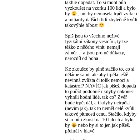
takhle dopadat. To si mohl bůh
vyzkoušet na vzorku 100 lidí a bylo
by
, ani by nemusela trpět zvířata
a miliardy dalších lidí zbytečně kvůli
takovýhle blbost
Spíš jsou to všechno neživé
fyzikální zákony vesmíru, ty lze
těžko z něčeho vinit, nemají
záměr… a jsou pro ně důkazy,
narozdíl od boha
Ke zkoušce by plně stačilo to, co si
děláme sami, ale aby trpěla ještě
nevinná zvířata či tolik nemocí a
katastrof? NAVÍC jak píšeš, dopadá
to pořád podobně i kdyby nakonec
vyhráli hodní lidé, tak co? Zvěř
bude trpět dál, a i kdyby netrpěla
(nevim jak), tak to neměl celé kvůli
takové pitmosti cenu. Stačilo, kdyby
si to bůh zkusil na 10 lidech a bylo
by
nebo by si to jen jak píšeš,
přehrál v hlavě.