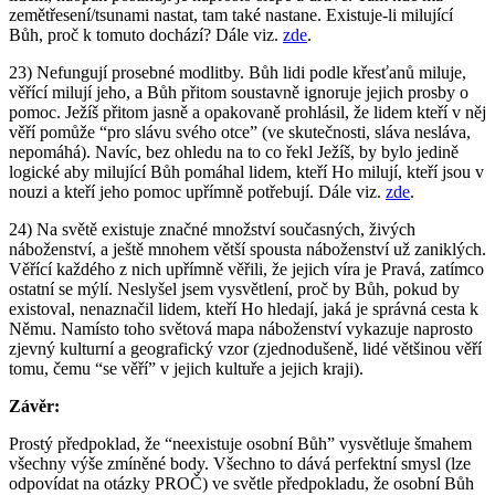
zemětřesení/tsunami nastat, tam také nastane. Existuje-li milující
Bůh, proč k tomuto dochází? Dále viz.
zde
.
23) Nefungují prosebné modlitby. Bůh lidi podle křesťanů miluje,
věřící milují jeho, a Bůh přitom soustavně ignoruje jejich prosby o
pomoc. Ježíš přitom jasně a opakovaně prohlásil, že lidem kteří v něj
věří pomůže “pro slávu svého otce” (ve skutečnosti, sláva nesláva,
nepomáhá). Navíc, bez ohledu na to co řekl Ježíš, by bylo jedině
logické aby milující Bůh pomáhal lidem, kteří Ho milují, kteří jsou v
nouzi a kteří jeho pomoc upřímně potřebují. Dále viz.
zde
.
24) Na světě existuje značné množství současných, živých
náboženství, a ještě mnohem větší spousta náboženství už zaniklých.
Věřící každého z nich upřímně věřili, že jejich víra je Pravá, zatímco
ostatní se mýlí. Neslyšel jsem vysvětlení, proč by Bůh, pokud by
existoval, nenaznačil lidem, kteří Ho hledají, jaká je správná cesta k
Němu. Namísto toho světová mapa náboženství vykazuje naprosto
zjevný kulturní a geografický vzor (zjednodušeně, lidé většinou věří
tomu, čemu “se věří” v jejich kultuře a jejich kraji).
Závěr:
Prostý předpoklad, že “neexistuje osobní Bůh” vysvětluje šmahem
všechny výše zmíněné body. Všechno to dává perfektní smysl (lze
odpovídat na otázky PROČ) ve světle předpokladu, že osobní Bůh