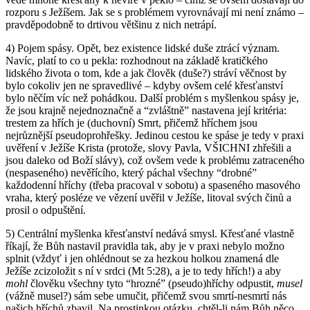
rozporu s Ježíšem. Jak se s problémem vyrovnávají mi není známo –
pravděpodobně to drtivou většinu z nich netrápí.
4) Pojem spásy. Opět, bez existence lidské duše ztrácí význam.
Navíc, platí to co u pekla: rozhodnout na základě kratičkého
lidského života o tom, kde a jak člověk (duše?) stráví věčnost by
bylo cokoliv jen ne spravedlivé – kdyby ovšem celé křesťanství
bylo něčím víc než pohádkou. Další problém s myšlenkou spásy je,
že jsou krajně nejednoznačně a “zvláštně” nastavena její kritéria:
trestem za hřích je (duchovní) Smrt, přičemž hříchem jsou
nejrůznější pseudoprohřešky. Jedinou cestou ke spáse je tedy v praxi
uvěření v Ježíše Krista (protože, slovy Pavla, VŠICHNI zhřešili a
jsou daleko od Boží slávy), což ovšem vede k problému zatraceného
(nespaseného) nevěřícího, který páchal všechny “drobné”
každodenní hříchy (třeba pracoval v sobotu) a spaseného masového
vraha, který posléze ve vězení uvěřil v Ježíše, litoval svých činů a
prosil o odpuštění.
5) Centrální myšlenka křesťanství nedává smysl. Křesťané vlastně
říkají, že Bůh nastavil pravidla tak, aby je v praxi nebylo možno
splnit (vždyť i jen ohlédnout se za hezkou holkou znamená dle
Ježíše zcizoložit s ní v srdci (Mt 5:28), a je to tedy hřích!) a aby
mohl
člověku všechny tyto “hrozné” (pseudo)hříchy odpustit,
musel
(vážně musel?) sám sebe umučit, přičemž svou smrtí-nesmrtí nás
našich hříchů zbavil. Na prostinkou otázku, chtěl-li nám Bůh něco