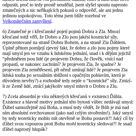
odpustit, proč to tedy prostě neudělal, jsem slyšel spoutu naprosto
zmatečných a nic neříkajících pokusů o odpověď, ale ani jednu
jedinou uspokojivou. Toto téma jsem blíže rozebral ve
Velkopátečním zamyšlení
.
6) Zmatečné je i křesťanské pojetí pojmů Dobra a Zla. Mnozí
křesťané totiž věří, že Dobro a Zlo jsou jakési kosmické síly,
reprezentované na straně Dobra Bohem, a na straně Zla Ďáblem.
Úplně přitom pomíjejí zjevný fakt, že dobro a zlo jsou pojmy které
mají smysl jen ve vztahu k lidskému jednání, snad i k dějům jejichž
“předmětem jsou lidé (je projevem Dobra, že člověk, visící nad
propastí, se nakonec zachrání? Je projevem Zla, že spadne? Je
projevem Zla zemětřesení, při němž umírají lidé? Je projevem Zla
lidská touha po sexuálním sblížení s opačným pohlavím, která je
důvodem nevěry?) a rozhodně tedy nejde o “kosmické” síly. Zmizí-
li ze Země lidé, ztrácí jakýkoliv smysl mluvit o Dobru a Zlu.
7) Zcela absurdní je víra některých křesťanů v existenci Ďábla.
Existence a hlavně motivy jednání této bytosti vůbec nedávají smysl:
Ďábel samozřejmě zná Boha, a musí tedy vědět, že Bůh je má nad
ním absolutní svrchovanost (jako nad celým stvořením!). Jaký smysl
by tedy teoreticky mohlo mít otevřeně se Bohu postavit?! Jaký cíl by
ďábel svou vzpourou proti Bohu
mohl
teoreticky sledovat?! Je snad
ďábel naprostý hlupák?