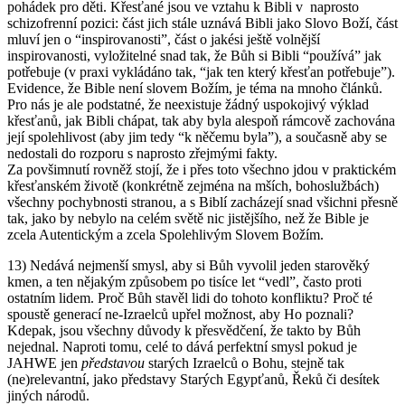
pohádek pro děti. Křesťané jsou ve vztahu k Bibli v naprosto
schizofrenní pozici: část jich stále uznává Bibli jako Slovo Boží, část
mluví jen o “inspirovanosti”, část o jakési ještě volnější
inspirovanosti, vyložitelné snad tak, že Bůh si Bibli “používá” jak
potřebuje (v praxi vykládáno tak, “jak ten který křesťan potřebuje”).
Evidence, že Bible není slovem Božím, je téma na mnoho článků.
Pro nás je ale podstatné, že neexistuje žádný uspokojivý výklad
křesťanů, jak Bibli chápat, tak aby byla alespoň rámcově zachována
její spolehlivost (aby jim tedy “k něčemu byla”), a současně aby se
nedostali do rozporu s naprosto zřejmými fakty.
Za povšimnutí rovněž stojí, že i přes toto všechno jdou v praktickém
křesťanském životě (konkrétně zejména na mších, bohoslužbách)
všechny pochybnosti stranou, a s Biblí zacházejí snad všichni přesně
tak, jako by nebylo na celém světě nic jistějšího, než že Bible je
zcela Autentickým a zcela Spolehlivým Slovem Božím.
13) Nedává nejmenší smysl, aby si Bůh vyvolil jeden starověký
kmen, a ten nějakým způsobem po tisíce let “vedl”, často proti
ostatním lidem. Proč Bůh stavěl lidi do tohoto konfliktu? Proč té
spoustě generací ne-Izraelců upřel možnost, aby Ho poznali?
Kdepak, jsou všechny důvody k přesvědčení, že takto by Bůh
nejednal. Naproti tomu, celé to dává perfektní smysl pokud je
JAHWE jen
představou
starých Izraelců o Bohu, stejně tak
(ne)relevantní, jako představy Starých Egypťanů, Řeků či desítek
jiných národů.