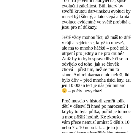
10 ? To je velmi nadbytečná, spíše
evoluční záležitost. Bůh který by
stvořil krutou darwinskou evoluci by
musel být šílený, a tato slepá a krutá
evoluce evidentně ve světě probíhá a
jsou pro ní důkazy.
Ještě vždy mohou říct, už máš to dítě
v ráji a sejdete se, když to uneseš,
ale má to mnoho háčků – proč tolik
utrpení pro jedny a ne pro druhé?
Aniž by to bylo spravedlivé či se to
odvíjelo od toho, jak se člověk
chová – před tim, než se mu to
stane. Ani reinkarnace nic neřeší, lidí
bylo dřív – před mnoha tisíci lety, asi
jen 10 000 a teď je nás pár miliard
– počty nevychází.
Proč muselo v historii zemřít tolik
dětí v dětství či hned po narození? I
kdyby to byla půlka, pořád je to moc
a moc příšliš hodně. Ke zkoušce
vám přece nemusí umírat 5 dětí z 10
nebo 7 z 10 nebo tak… je to jen
racionalizace přespřílišného utrpení,