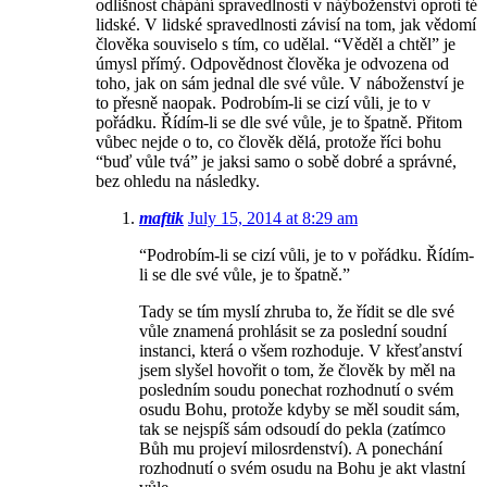
odlišnost chápání spravedlnosti v náýboženství oproti té
lidské. V lidské spravedlnosti závisí na tom, jak vědomí
člověka souviselo s tím, co udělal. “Věděl a chtěl” je
úmysl přímý. Odpovědnost člověka je odvozena od
toho, jak on sám jednal dle své vůle. V náboženství je
to přesně naopak. Podrobím-li se cizí vůli, je to v
pořádku. Řídím-li se dle své vůle, je to špatně. Přitom
vůbec nejde o to, co člověk dělá, protože říci bohu
“buď vůle tvá” je jaksi samo o sobě dobré a správné,
bez ohledu na následky.
maftik
July 15, 2014 at 8:29 am
“Podrobím-li se cizí vůli, je to v pořádku. Řídím-
li se dle své vůle, je to špatně.”
Tady se tím myslí zhruba to, že řídit se dle své
vůle znamená prohlásit se za poslední soudní
instanci, která o všem rozhoduje. V křesťanství
jsem slyšel hovořit o tom, že člověk by měl na
posledním soudu ponechat rozhodnutí o svém
osudu Bohu, protože kdyby se měl soudit sám,
tak se nejspíš sám odsoudí do pekla (zatímco
Bůh mu projeví milosrdenství). A ponechání
rozhodnutí o svém osudu na Bohu je akt vlastní