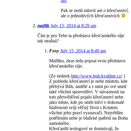
am
Pak se nedá mluvit ani o křesťanství,
ale o jednotlivých křesťanstvích
maftik
July 15, 2014 at 8:29 am
Čím je pro Tebe ta představa křesťanského ráje
tak strašná?
Foxy
July 15, 2014 at 8:49 am
Maftiku, zkus teda popsat svou představu
křesťanského ráje.
(Ze stránek
http://www.buh.kvalitne.cz/
)
Z pohledu křesťanství je nebe místem, kde
přebývá Bůh, andělé a s nimi po své smrtí
také všichni spravedliví. V návaznosti na
toto přesvědčení pojalo křesťanství nebe
jako místo, kde po smrti tráví v dokonalé
blaženosti svůj věčný život s Kristem
všichni jeho praví vyznavači. Největším
potěšením nebe je blažené patření na Boha
samotného.
Křesťanští teologové se domnívají, že