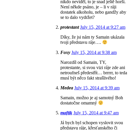
nikdo neviděl, to je snad ještě horší.
Není někde psáno, je – li v ráji
dostatek alkoholu, nebo gandžy aby
se to dalo vydržet?
protestant
July 15, 2014 at 9:27 am
Díky, že jsi nám ty Samain ukázala
tvoji představu ráje….
Foxy
July 15, 2014 at 9:38 am
Narozdíl od Samain, TY,
protestante, si svou vizi ráje zde ani
netroufneš předestřít… brrrrr, to teda
musí být něco fakt strašlivého!
Medea
July 15, 2014 at 9:39 am
Samain, možno je aj samotný Boh
dostatočne omamný
maftik
July 15, 2014 at 9:47 am
Já bych byl schopen vyslovit svou
představu ráje, křesťanského či