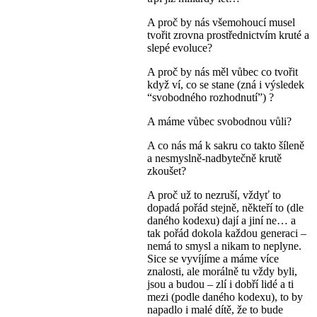
A proč by nás všemohoucí musel
tvořit zrovna prostřednictvím kruté a
slepé evoluce?
A proč by nás měl vůbec co tvořit
když ví, co se stane (zná i výsledek
“svobodného rozhodnutí”) ?
A máme vůbec svobodnou vůli?
A co nás má k sakru co takto šíleně
a nesmyslně-nadbytečně krutě
zkoušet?
A proč už to nezruší, vždyť to
dopadá pořád stejně, někteří to (dle
daného kodexu) dají a jiní ne… a
tak pořád dokola každou generaci –
nemá to smysl a nikam to neplyne.
Sice se vyvíjíme a máme více
znalosti, ale morálně tu vždy byli,
jsou a budou – zlí i dobří lidé a ti
mezi (podle daného kodexu), to by
napadlo i malé dítě, že to bude