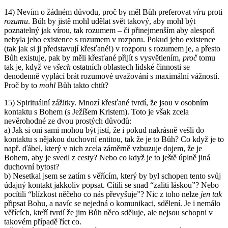
14) Nevím o žádném důvodu, proč by měl Bůh preferovat
víru
proti
rozumu
. Bůh by jistě mohl udělat svět takový, aby mohl být
poznatelný jak vírou, tak rozumem – či přinejmenším aby alespoň
nebyla jeho existence s rozumem v rozporu. Pokud jeho existence
(tak jak si ji představují křesťané!) v rozporu s rozumem je, a přesto
Bůh existuje, pak by měli křesťané přijít s vysvětlením,
proč
tomu
tak je, když ve
všech
ostatních oblastech lidské činnosti se
denodenně vyplácí brát rozumové uvažování s maximální vážností.
Proč by to
mohl
Bůh takto chtít?
15) Spirituální zážitky. Mnozí křesťané tvrdí, že jsou v osobním
kontaktu s Bohem (s Ježíšem Kristem). Toto je však zcela
nevěrohodné ze dvou prostých důvodů:
a) Jak si oni sami mohou být jistí, že i pokud nakrásně vešli do
kontaktu s nějakou duchovní entitou, tak že je to Bůh? Co když je to
např. ďábel, který v nich zcela záměrně vzbuzuje dojem, že je
Bohem, aby je svedl z cesty? Nebo co když je to ještě úplně jiná
duchovní bytost?
b) Nesetkal jsem se zatím s věřícím, který by byl schopen tento svůj
údajný kontakt jakkoliv popsat. Cítili se snad “zaliti láskou”? Nebo
pocítili “blízkost něčeho co nás převyšuje”? Nic z toho nelze
jen tak
připsat Bohu, a navíc se nejedná o komunikaci, sdělení. Je i nemálo
věřících, kteří tvrdí že jim Bůh něco sděluje, ale nejsou schopni v
takovém případě říct co.