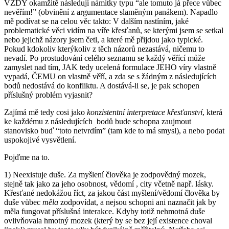
VŽDY okamžitě následují námitky typu “ale tomuto já přece vůbec
nevěřím!” (obvinění z argumentace slaměným panákem). Napadlo
mě podívat se na celou věc takto: V dalším nastíním, jaké
problematické věci vidím na víře křesťanů, se kterými jsem se setkal
nebo jejichž názory jsem četl, a které mě přijdou jako typické.
Pokud kdokoliv kterýkoliv z těch názorů nezastává, ničemu to
nevadí. Po prostudování celého seznamu se každý věřící může
zamyslet nad tím, JAK tedy ucelená formulace JEHO víry vlastně
vypadá, ČEMU on vlastně věří, a zda se s žádným z následujících
bodů nedostává do konfliktu. A dostává-li se, je pak schopen
příslušný problém vyjasnit?
Zajímá mě tedy cosi jako
konzistentní interpretace křesťanství
, která
ke každému z následujících bodů bude schopna zaujmout
stanovisko buď “toto netvrdím” (tam kde to má smysl), a nebo podat
uspokojivé vysvětlení.
Pojďme na to.
1) Neexistuje duše. Za myšlení člověka je zodpovědný mozek,
stejně tak jako za jeho osobnost, vědomí , city včetně např. lásky.
Křesťané nedokážou říct, za jakou část myšlení/vědomí člověka by
duše vůbec
měla
zodpovídat, a nejsou schopni ani naznačit jak by
měla fungovat příslušná interakce. Kdyby totiž nehmotná duše
ovlivňovala hmotný mozek (který by se bez její existence choval