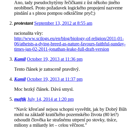
Ano, tady pseudochytýmy řečičkami z ůst někoho jiného
neoblbneš. Proto požadavek logického propojení nazveme
pindání a s plnou pompou odkráčíme pryč;)
protestant
September 13, 2012 at 8:55 am
racionalita víry:
http://www.scilogs.eu/en/blog/biology-of-religion/2011-01-
06/atheists-a-dying-breed-as-nature-favours-faithful-sunday-
times-jan-02-2011-jonathan-leake-full-draft-version
Kamil
October 19, 2013 at 11:36 pm
Tento článek je zatraceně pravdivý.
Kamil
October 19, 2013 at 11:37 pm
Moc hezký článek. Dává smysl.
maftik
July 14, 2014 at 1:20 pm
“Navíc křesťané nejsou schopni vysvětlit, jak by Dobrý Bůh
mohl na základě kratičkého pozemského života (80 let?)
odsoudit člověka ke strašnému utrpení po stovky, tisíce,
miliony a miliardy let – celou věčnost.”