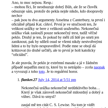
Ano, to moc nejsou. Resp.:
– mohou říci, že neodsuzuje dobrý Bůh, ale že se člověk
odsuzuje sám, protože do pekla nejde nikdo, kdo doopravdy
nechce
– pak jsou tu dva argumenty Anselma z Canterbury, ta první i
oficiálně přijatá Kat. církví. První je ve stručnosti ten, že
velikost urážky se bere z velikosti uraženého. Nekonečná
urážka však zaslouží pouze nekonečný trest, tudíž věčné
peklo. Druhý je ten, že pokud by měli zlí lidé po smrti jen
zaniknout, pak by sdíleli osud se všemi nikdy nestvořenými
lidmi a to by bylo nespravedlivé. Podle mne se obojí dá
kritizovat (to druhé určitě), ale to první je holt katolicky
“oficiální”.
Je ale pravda, že peklo je extrémní masakr a já v žádném
případě nepatřím mezi ty, které by to netrápilo – zcela
naopak
a vyvozuji z toho
toto
. Je to regulérní horor.
flanker.27
July 14, 2014 at 5:51 pm
Nekonečná urážka nekonečně nedůtklivého boha…
Který je však zároveň nekonečně milosrdný a dobrý a
vůbec. Dává to smysl?
zaujal mě ten citát C. S. Lewise. Na tom je vidět