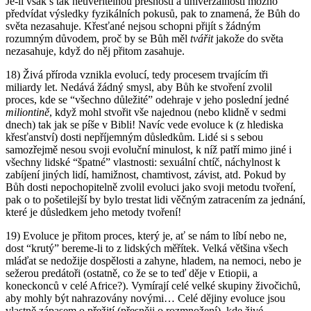
Je-li však s tak neuvěřitelnou přesností a univerzálností možno
předvídat výsledky fyzikálních pokusů, pak to znamená, že Bůh do
světa nezasahuje. Křesťané nejsou schopni přijít s žádným
rozumným důvodem, proč by se Bůh měl
tvářit
jakože do světa
nezasahuje, když do něj přitom zasahuje.
18) Živá příroda vznikla evolucí, tedy procesem trvajícím tři
miliardy let. Nedává žádný smysl, aby Bůh ke stvoření zvolil
proces, kde se “všechno důležité” odehraje v jeho poslední jedné
miliontině
, když mohl stvořit vše najednou (nebo klidně v sedmi
dnech) tak jak se píše v Bibli! Navíc vede evoluce k (z hlediska
křesťanství) dosti nepříjemným důsledkům. Lidé si s sebou
samozřejmě nesou svoji evoluční minulost, k níž patří mimo jiné i
všechny lidské “špatné” vlastnosti: sexuální chtíč, náchylnost k
zabíjení jiných lidí, hamižnost, chamtivost, závist, atd. Pokud by
Bůh dosti nepochopitelně zvolil evoluci jako svoji metodu tvoření,
pak o to pošetilejší by bylo trestat lidi věčným zatracením za jednání,
které je důsledkem jeho metody tvoření!
19) Evoluce je přitom proces, který je, ať se nám to líbí nebo ne,
dost “krutý” bereme-li to z lidských měřítek. Velká většina všech
mláďat se nedožije dospělosti a zahyne, hladem, na nemoci, nebo je
sežerou predátoři (ostatně, co že se to teď děje v Etiopii, a
koneckonců v celé Africe?). Vymírají celé velké skupiny živočichů,
aby mohly být nahrazovány novými… Celé dějiny evoluce jsou
vlastně zápasem o přežití (přesněji o rozmnožení), kde živé