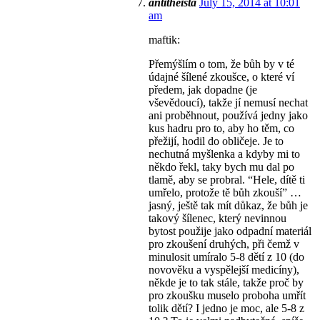
antitheista
July 15, 2014 at 10:01
am
maftik:
Přemýšlím o tom, že bůh by v té
údajné šílené zkoušce, o které ví
předem, jak dopadne (je
vševědoucí), takže jí nemusí nechat
ani proběhnout, používá jedny jako
kus hadru pro to, aby ho těm, co
přežijí, hodil do obličeje. Je to
nechutná myšlenka a kdyby mi to
někdo řekl, taky bych mu dal po
tlamě, aby se probral. “Hele, dítě ti
umřelo, protože tě bůh zkouší” …
jasný, ještě tak mít důkaz, že bůh je
takový šílenec, který nevinnou
bytost použije jako odpadní materiál
pro zkoušení druhých, při čemž v
minulosit umíralo 5-8 dětí z 10 (do
novověku a vyspělejší medicíny),
někde je to tak stále, takže proč by
pro zkoušku muselo proboha umřít
tolik dětí? I jedno je moc, ale 5-8 z