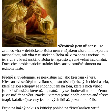
Několikrát jsem už napsal, že
zatímco víra v deistického Boha není v nějakém zásadním rozporu s
racionalitou, tak víra v teistického Boha už v rozporu s racionalitou
je, a víra v křesťanského Boha je naprosto zjevně velmi iracionální.
Dnes chci problematické stránky křesťanství stručně shrnout na
jednom místě.
Předně si uvědomme, že neexistuje nic jako křesťanská víra.
Křesťanství se štěpí na velkou spoustu (tisíce!) různých církví a sekt,
které nejsou schopny se shodnout ani na tom, které z nich vůbec
jsou křesťanské a které už ne, natož aby se shodovali na tom, čemu
je vlastně třeba věřit. Navíc, i v rámci jedné dobře definované církve
(např. katolické) se víry jednotlivých lidí až pozoruhodně liší.
Proto na každý pokus o kritický pohled na “křesťanskou víru”