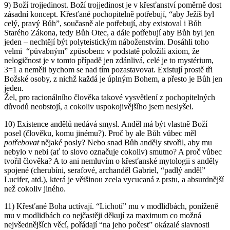
9) Boží trojjedinost. Boží trojjedinost je v křesťanství poměrně dost
zásadní koncept. Křesťané pochopitelně potřebují, “aby Ježíš byl
celý, pravý Bůh”, současně ale potřebují, aby existoval i Bůh
Starého Zákona, tedy Bůh Otec, a dále potřebují aby Bůh byl jen
jeden – nechtějí být polyteistickým náboženstvím. Dosáhli toho
velmi “půvabným” způsobem: v podstatě položili axiom, že
nelogičnost je v tomto případě jen zdánlivá, celé je to mystérium,
3=1 a neměli bychom se nad tím pozastavovat. Existují prostě tři
Božské osoby, z nichž každá je úplným Bohem, a přesto je Bůh jen
jeden.
Žel, pro racionálního člověka takové vysvětlení z pochopitelných
důvodů neobstojí, a cokoliv uspokojivějšího jsem neslyšel.
10) Existence andělů nedává smysl. Anděl má být vlastně Boží
posel (člověku, komu jinému?). Proč by ale Bůh vůbec měl
potřebovat
nějaké posly? Nebo snad Bůh anděly stvořil, aby mu
nebylo v nebi (ať to slovo označuje cokoliv) smutno? A proč vůbec
tvořil člověka? A to ani nemluvím o křesťanské mytologii s anděly
spojené (cherubíni, serafové, archanděl Gabriel, “padlý anděl”
Lucifer, atd.), která je většinou zcela vycucaná z prstu, a absurdnější
než cokoliv jiného.
11) Křesťané Boha uctívají. “Lichotí” mu v modlidbách, poníženě
mu v modlidbách co nejčastěji děkují za maximum co možná
nejvšednějších věcí, pořádají “na jeho počest” okázalé slavnosti