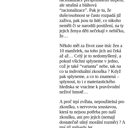
ale strašná a bláhová
“racionalizace”. Pak je tu, že
duše/osobnost se často rozpadá již
zaživa, pak jsou tu lidé, co nikoho
neměli či se narodili postižení, na ty
jejich ženya děti nečekají v nebíčku,
že…
Někdo měl za život zase tisíc žen a
10 manželek, na toho jich asi čeká
až až… Celý je to nedomyšlený, a
pokud všichni splyneme v jedno,
což je také “varianta” nebe, tak na
co ta individuální zkouška ? Když
pak splyneme, a co to znamená –
splynout, to i z materiastického
hlediska se vracíme k pravůvodní
neživé hmotě…
A proč trpí zvířata, nepoužitelná pro
zkoušku, s nervovou soustavou,
která tu nejsou potřeba pro naší
zkoušku, ani pro jejich (nemají
dostatečně silný morální rozměr) ? A
trpí již miliardy let…