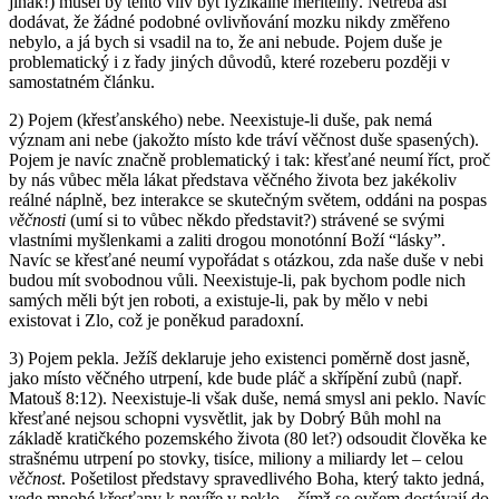
jinak!) musel by tento vliv být fyzikálně měřitelný. Netřeba asi
dodávat, že žádné podobné ovlivňování mozku nikdy změřeno
nebylo, a já bych si vsadil na to, že ani nebude. Pojem duše je
problematický i z řady jiných důvodů, které rozeberu později v
samostatném článku.
2) Pojem (křesťanského) nebe. Neexistuje-li duše, pak nemá
význam ani nebe (jakožto místo kde tráví věčnost duše spasených).
Pojem je navíc značně problematický i tak: křesťané neumí říct, proč
by nás vůbec měla lákat představa věčného života bez jakékoliv
reálné náplně, bez interakce se skutečným světem, oddáni na pospas
věčnosti
(umí si to vůbec někdo představit?) strávené se svými
vlastními myšlenkami a zaliti drogou monotónní Boží “lásky”.
Navíc se křesťané neumí vypořádat s otázkou, zda naše duše v nebi
budou mít svobodnou vůli. Neexistuje-li, pak bychom podle nich
samých měli být jen roboti, a existuje-li, pak by mělo v nebi
existovat i Zlo, což je poněkud paradoxní.
3) Pojem pekla. Ježíš deklaruje jeho existenci poměrně dost jasně,
jako místo věčného utrpení, kde bude pláč a skřípění zubů (např.
Matouš 8:12). Neexistuje-li však duše, nemá smysl ani peklo. Navíc
křesťané nejsou schopni vysvětlit, jak by Dobrý Bůh mohl na
základě kratičkého pozemského života (80 let?) odsoudit člověka ke
strašnému utrpení po stovky, tisíce, miliony a miliardy let – celou
věčnost
. Pošetilost představy spravedlivého Boha, který takto jedná,
vede mnohé křesťany k nevíře v peklo – čímž se ovšem dostávají do