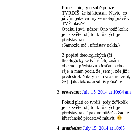
Protestante, ty o sobě pouze
TVRDÍŠ, že jsi křesťan. Navíc; co
já vím, jaké vidiny se motají právě v
TVÉ hlavě?
Opakuji svůj názor: Ono totiž kolik
je na světě lidí, tolik různých je
představ ráje.
(Samozřejmě i představ pekla.)
Z popisů theologických (či
theologicky se tvářících) znám
obecnou představu křesťanského
ráje, a mám pocit, že jsem ji zde již i
předestřel. Nikdy jsem však netvrdil,
že ji jako takovou sdílíš právě ty.
protestant
July 15, 2014 at 10:04 am
Pokud platí co tvrdíš, tedy že”kolik
je na světě lidí, tolik různých je
představ ráje” pak nemůžeš o žádné
křesťanské představě mluvit.
antitheista
July 15, 2014 at 10:05