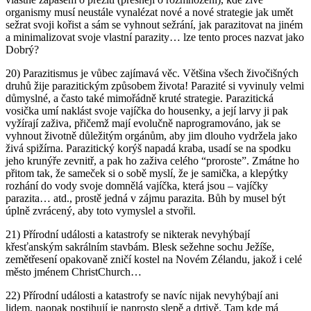
organismy musí neustále vynalézat nové a nové strategie jak umět
sežrat svoji kořist a sám se vyhnout sežrání, jak parazitovat na jiném
a minimalizovat svoje vlastní parazity… lze tento proces nazvat jako
Dobrý?
20) Parazitismus je vůbec zajímavá věc. Většina všech živočišných
druhů žije parazitickým způsobem života! Parazité si vyvinuly velmi
důmyslné, a často také mimořádně kruté strategie. Parazitická
vosička umí naklást svoje vajíčka do housenky, a její larvy ji pak
vyžírají zaživa, přičemž mají evolučně naprogramováno, jak se
vyhnout životně důležitým orgánům, aby jim dlouho vydržela jako
živá spižírna. Parazitický korýš napadá kraba, usadí se na spodku
jeho krunýře zevnitř, a pak ho zaživa celého “proroste”. Zmátne ho
přitom tak, že sameček si o sobě myslí, že je samička, a klepýtky
rozhání do vody svoje domnělá vajíčka, která jsou – vajíčky
parazita… atd., prostě jedná v zájmu parazita. Bůh by musel být
úplně zvrácený, aby toto vymyslel a stvořil.
21) Přírodní události a katastrofy se nikterak nevyhýbají
křesťanským sakrálním stavbám. Blesk sežehne sochu Ježíše,
zemětřesení opakovaně zničí kostel na Novém Zélandu, jakož i celé
město jménem ChristChurch…
22) Přírodní události a katastrofy se navíc nijak nevyhýbají ani
lidem, naopak postihují je naprosto slepě a drtivě. Tam kde má