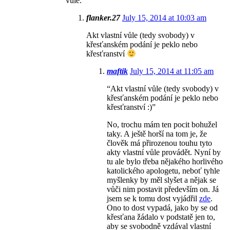
vůle.
flanker.27
July 15, 2014 at 10:03 am
Akt vlastní vůle (tedy svobody) v
křesťanském podání je peklo nebo
křesťranství
maftik
July 15, 2014 at 11:05 am
“Akt vlastní vůle (tedy svobody) v
křesťanském podání je peklo nebo
křesťranství :)”
No, trochu mám ten pocit bohužel
taky. A ještě horší na tom je, že
člověk má přirozenou touhu tyto
akty vlastní vůle provádět. Nyní by
tu ale bylo třeba nějakého horlivého
katolického apologetu, neboť tyhle
myšlenky by měl slyšet a nějak se
vůči nim postavit především on. Já
jsem se k tomu dost vyjádřil
zde
.
Ono to dost vypadá, jako by se od
křesťana žádalo v podstatě jen to,
aby se svobodně vzdával vlastní