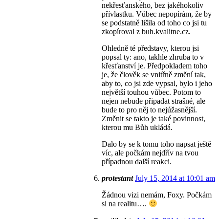
nekřesťanského, bez jakéhokoliv
přívlastku. Vůbec nepopírám, že by
se podstatně lišila od toho co jsi tu
zkopíroval z buh.kvalitne.cz.
Ohledně té představy, kterou jsi
popsal ty: ano, takhle zhruba to v
křesťanství je. Předpokladem toho
je, že člověk se vnitřně změní tak,
aby to, co jsi zde vypsal, bylo i jeho
největší touhou vůbec. Potom to
nejen nebude připadat strašné, ale
bude to pro něj to nejúžasnější.
Změnit se takto je také povinnost,
kterou mu Bůh ukládá.
Dalo by se k tomu toho napsat ještě
víc, ale počkám nejdřív na tvou
případnou další reakci.
protestant
July 15, 2014 at 10:01 am
Žádnou vizi nemám, Foxy. Počkám
si na realitu….