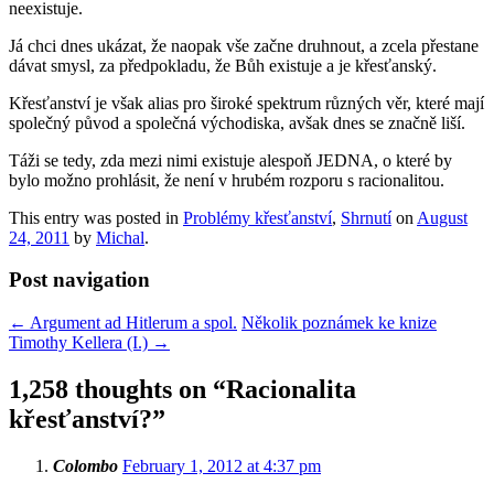
neexistuje.
Já chci dnes ukázat, že naopak vše začne druhnout, a zcela přestane
dávat smysl, za předpokladu, že Bůh existuje a je křesťanský.
Křesťanství je však alias pro široké spektrum různých věr, které mají
společný původ a společná východiska, avšak dnes se značně liší.
Táži se tedy, zda mezi nimi existuje alespoň JEDNA, o které by
bylo možno prohlásit, že není v hrubém rozporu s racionalitou.
This entry was posted in
Problémy křesťanství
,
Shrnutí
on
August
24, 2011
by
Michal
.
Post navigation
←
Argument ad Hitlerum a spol.
Několik poznámek ke knize
Timothy Kellera (I.)
→
1,258 thoughts on “
Racionalita
křesťanství?
”
Colombo
February 1, 2012 at 4:37 pm