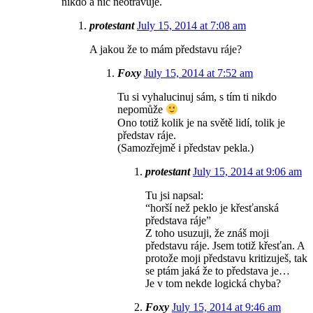
nikdo a nic neotravuje.
protestant
July 15, 2014 at 7:08 am
A jakou že to mám představu ráje?
Foxy
July 15, 2014 at 7:52 am
Tu si vyhalucinuj sám, s tím ti nikdo
nepomůže
Ono totiž kolik je na světě lidí, tolik je
představ ráje.
(Samozřejmě i představ pekla.)
protestant
July 15, 2014 at 9:06 am
Tu jsi napsal:
“horší než peklo je křesťanská
představa ráje”
Z toho usuzuji, že znáš moji
představu ráje. Jsem totiž křesťan. A
protože moji představu kritizuješ, tak
se ptám jaká že to představa je…
Je v tom nekde logická chyba?
Foxy
July 15, 2014 at 9:46 am