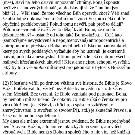
(mše), staví na Jeho oslavu impozantní chrámy, konají spoustu
pečlivě ustanovených rituálů, a představují si, že “mu tím jsou
blíž”?!… Věří snad, že toto všechno Bůh opravdu
chce
? Věří snad,
že absolutně dokonalému a Dobrému Tvůrci Vesmíru dělá dobře
obyčejné pochlebování? Pokud tomu nevěří, pak proč to dělají?
Přitom se evidentně
tváří
, že to dělají kvůli Bohu, že mu tím
dokonce
slouží
– ostatně od toho také Boho-služba… Celá tato
(samozřejmě nevyslovená a nepojmenovaná) antropocentrická a
antropomorfní představa Boha podobného lidskému panovníkovi,
který po svých poddaných vyžaduje aby ho uctívali, je extrémně
naivní, pošetilá a nesmyslná. Přitom právě zde leží centrum všech
reálných křesťanských aktivit!!! Křesťané nejsou schopni vysvětlit,
jaký by toto vše
mohlo
mít smysl pro jakoukoliv bytost s Božskými
atributy.
12) Křesťané věřili po drtivou většinu své historie, že Bible je Slovo
Boží. Potřebovali to, vždyť bez Bible by nevěděli
nic
o Ježíšovi,
svém Mesiáši. Bez tvrzení, že Bible vznikala pod patronací Boha,
by nemohli mít zaručeno, že cokoliv co Bible říká o čemkoliv pro
víru důležitém (o Ježíšovi, o hříchu, o spáse, o vzkříšení, o
zmrtvýchvstání, o stvoření (o stvoření?!), atd.) je skutečně Pravda, a
že se na to mohou spolehnout.
My dnes ale máme extrémně jasnou evidenci, že Bible nepochybně
není Slovem Božím, a to ani ve faktických tvrzeních, ani v těch
věroučných. Bible nemá s Bohem společného o nic víc, než knížka