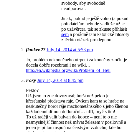
svobody, aby svobodně
neodporoval.
Jinak, pokud je ještě volno (a pokud
pořadatelům nebude vadit že už je
po uzávěrce), tak se zkuste přihlásit
sem
a pořádně tam katolické filosofy
z těchto otázek proklepnout.
flanker.27
July 14, 2014 at 5:53 pm
Jo, problém nekonečného utrpení za konečný zločin je
docela dobře rozebraní i na wiki…
http://en.wikipedia.org/wiki/Problem_of_Hell
Foxy
July 14, 2014 at 8:45 pm
Peklo?
Už jsem to zde dovozoval; horší než peklo je
křesťanská představa ráje. Ovšem kam ta se hrabe na
neskutečný horor ráje machometánského s jeho šílenou
každodenní dřinou deflorační… ufff, pryč s tím!
To už raději valit balvan do kopce – není to o nic
nesmyslnější činnost než mávat železem v posilovně a
jeden je přitom aspoň na čerstvým vzduchu, kde ho