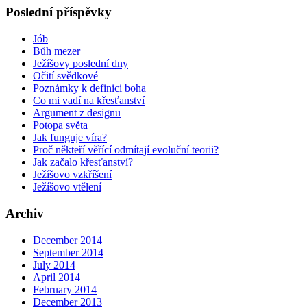
Poslední příspěvky
Jób
Bůh mezer
Ježíšovy poslední dny
Očití svědkové
Poznámky k definici boha
Co mi vadí na křesťanství
Argument z designu
Potopa světa
Jak funguje víra?
Proč někteří věřící odmítají evoluční teorii?
Jak začalo křesťanství?
Ježíšovo vzkříšení
Ježíšovo vtělení
Archiv
December 2014
September 2014
July 2014
April 2014
February 2014
December 2013