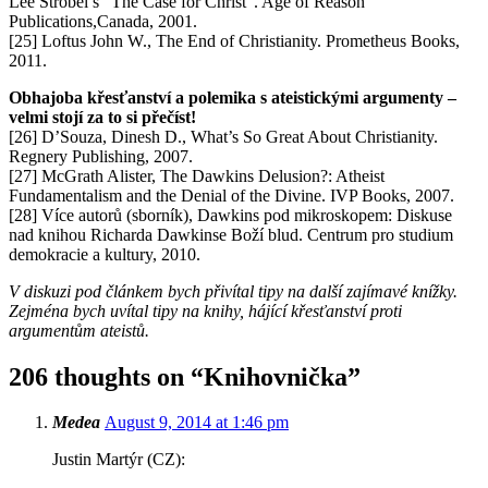
Lee Strobel’s “The Case for Christ”. Age of Reason
Publications,Canada, 2001.
[25] Loftus John W., The End of Christianity. Prometheus Books,
2011.
Obhajoba křesťanství a polemika s ateistickými argumenty –
velmi stojí za to si přečíst!
[26] D’Souza, Dinesh D., What’s So Great About Christianity.
Regnery Publishing, 2007.
[27] McGrath Alister, The Dawkins Delusion?: Atheist
Fundamentalism and the Denial of the Divine. IVP Books, 2007.
[28] Více autorů (sborník), Dawkins pod mikroskopem: Diskuse
nad knihou Richarda Dawkinse Boží blud. Centrum pro studium
demokracie a kultury, 2010.
V diskuzi pod článkem bych přivítal tipy na další zajímavé knížky.
Zejména bych uvítal tipy na knihy, hájící křesťanství proti
argumentům ateistů.
206 thoughts on “
Knihovnička
”
Medea
August 9, 2014 at 1:46 pm
Justin Martýr (CZ):