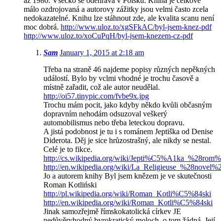
až 1980. Všecko se odehrává v Polsku. Kniha je celkově
málo ozdrojovaná a autorovy zážitky jsou velmi často zcela
nedokazatelné. Knihu lze stáhnout zde, ale kvalita scanu není
moc dobrá.
http://www.uloz.to/xgSFkAC/byl-jsem-knez-pdf
http://www.uloz.to/xoCuPqH/byl-jsem-knezem-cz-pdf
Sam
January 1, 2015 at 2:18 am
Třeba na straně 46 najdeme popisy různých nepěkných
událostí. Bylo by vclmi vhodné je trochu časově a
místně zařadit, což ale autor neudělal.
http://oi57.tinypic.com/fvbe9x.jpg
Trochu mám pocit, jako kdyby někdo kvůli občasným
dopravním nehodám odsuzoval veškerý
automobilismus nebo třeba leteckou dopravu.
A jistá podobnost je tu i s románem Jeptiška od Denise
Diderota. Děj je sice hrůzostrašný, ale nikdy se nestal.
Celé je to fikce.
http://cs.wikipedia.org/wiki/Jepti%C5%A1ka_%28r
http://en.wikipedia.org/wiki/La_Religieuse_%28novel%
Jo a autorem knihy Byl jsem knězem je ve skutečnosti
Roman Kotliński
http://pl.wikipedia.org/wiki/Roman_Kotli%C5%84ski
http://en.wikipedia.org/wiki/Roman_Kotli%C5%84ski
Jinak samozřejmě římskokatolická církev JE
nedůvěryhodný byrokratický moloch, o tom žádná. Její