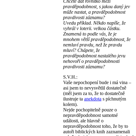
Chcete dát rovnítko mezi
pravděpodobnost, s jakou daný jev
může nastat, a pravděpodobnost
pravdivosti záznamu?
Uvedu příklad. Někdo napíše, že
vyhrál v loterii. velkou částku.
Znamená to podle vás, že je
mnohem větší pravděpodobnost, že
nemluví pravdu, než že pravdu
mluví? Chápete, že
pravděpodobnost nastalého jevu
nehovoří o pravděpodobnosti
pravdivosti záznamu?
S.V.H.:
Vaše nepochopení bude i má vina –
asi jsem to nevysvětlil dostatečně
(měl jsem za to, že to dostatečně
ilustruje ta
anekdota
s píchnutým
kolem).
Nejde pochopitelně pouze o
nepravděpodobnost samotné
události, ale hlavně o
nepravděpodobnost toho, že by to
autoři biblických knih zaznamenali