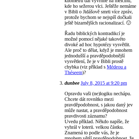
kilometrů dál vyvrhne na mělčinu,
kde ho sežerou vlci. Ještěže nemáme
v Bibli o Jidášově smrti více zpráv,
protože bychom se nejspíš dočkali
ještě bizarnějších racionalizací. 🙂
Řadu biblických kontradikcí je
možné pomocí nějaké takovéto
divoké ad hoc hypotézy vysvětlit.
Ale proč to dělat, když je mnohem
jednodušší a pravděpodobnější
vysvětlení, že je v Bibli prostě
chybka (viz příklad s
Médeou a
Théseem
)?
dunbee
July 8, 2015 at 9:20 pm
Opravdu vaši (ne)logiku nechápu.
Chcete dát rovnítko mezi
pravděpodobnost, s jakou daný jev
může nastat, a pravděpodobnost
pravdivosti záznamu?
Uvedu příklad. Někdo napíše, že
vyhrál v loterii. velkou částku.
Znamená to podle vás, že je
mnohem větší pravděpodobnost, že