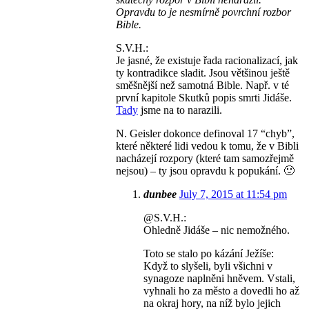
Opravdu to je nesmírně povrchní rozbor
Bible.
S.V.H.:
Je jasné, že existuje řada racionalizací, jak
ty kontradikce sladit. Jsou většinou ještě
směšnější než samotná Bible. Např. v té
první kapitole Skutků popis smrti Jidáše.
Tady
jsme na to narazili.
N. Geisler dokonce definoval 17 “chyb”,
které některé lidi vedou k tomu, že v Bibli
nacházejí rozpory (které tam samozřejmě
nejsou) – ty jsou opravdu k popukání. 🙂
dunbee
July 7, 2015 at 11:54 pm
@S.V.H.:
Ohledně Jidáše – nic nemožného.
Toto se stalo po kázání Ježíše:
Když to slyšeli, byli všichni v
synagoze naplněni hněvem. Vstali,
vyhnali ho za město a dovedli ho až
na okraj hory, na níž bylo jejich