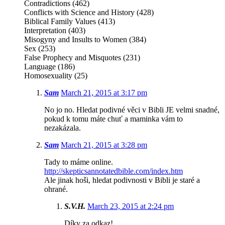
Contradictions (462)
Conflicts with Science and History (428)
Biblical Family Values (413)
Interpretation (403)
Misogyny and Insults to Women (384)
Sex (253)
False Prophecy and Misquotes (231)
Language (186)
Homosexuality (25)
Sam
March 21, 2015 at 3:17 pm
No jo no. Hledat podivné věci v Bibli JE velmi snadné,
pokud k tomu máte chuť a maminka vám to
nezakázala.
Sam
March 21, 2015 at 3:28 pm
Tady to máme online.
http://skepticsannotatedbible.com/index.htm
Ale jinak hoši, hledat podivnosti v Bibli je staré a
ohrané.
S.V.H.
March 23, 2015 at 2:24 pm
Díky za odkaz!