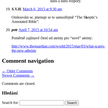
další a další rozpory.
S.V.H.
March 6, 2015 at 9:30 am
Omlouvám se, jmenuje se to samozřejmě “The S
k
eptic’s
Annotated Bible”.
petr
April 7, 2015 at 10:54 am
Poměrně zajímavé čtení od ateisty pro “nové” ateisty:
http://www.theguardian.com/world/2015/mar/03/what-scares-
the-new-atheists
Comment navigation
← Older Comments
Newer Comments →
Comments are closed.
Hledání
Search for: