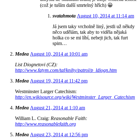
(což je tuším další smrtelný hřích) 😀
svatahmota
August 10, 2014 at 11:14 am
Já jsem taky vrcholně liný, jestli už někdy
něco udělám, tak aby to viděla nějaká
holka co se mi líbí, nebejt jich, tak furt
spim…
Medea
August 10, 2014 at 10:01 am
List Diognetovi (CZ):
http://www.fatym.com/taf/knihy/patrol/p_ldiogn.htm
Medea
August 19, 2014 at 11:42 pm
Westminster Larger Catechism:
http://en.wikisource.org/wiki/Westminster_Larger_Catechism
Medea
August 21, 2014 at 1:10 am
William L. Craig:
Reasonable Faith:
http://www.reasonablefaith.org
Medea
August 23, 2014 at 12:56 pm