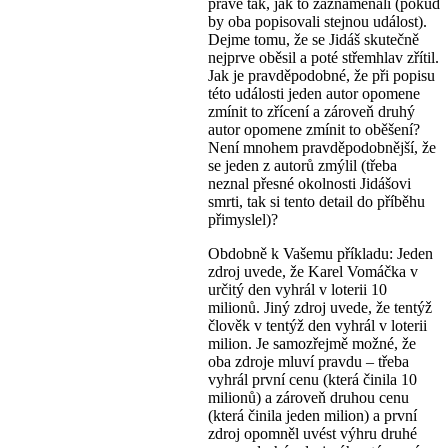
právě tak, jak to zaznamenali (pokud
by oba popisovali stejnou událost).
Dejme tomu, že se Jidáš skutečně
nejprve oběsil a poté střemhlav zřítil.
Jak je pravděpodobné, že při popisu
této události jeden autor opomene
zmínit to zřícení a zároveň druhý
autor opomene zmínit to oběšení?
Není mnohem pravděpodobnější, že
se jeden z autorů zmýlil (třeba
neznal přesné okolnosti Jidášovi
smrti, tak si tento detail do příběhu
přimyslel)?
Obdobně k Vašemu příkladu: Jeden
zdroj uvede, že Karel Vomáčka v
určitý den vyhrál v loterii 10
milionů. Jiný zdroj uvede, že tentýž
člověk v tentýž den vyhrál v loterii
milion. Je samozřejmě možné, že
oba zdroje mluví pravdu – třeba
vyhrál první cenu (která činila 10
milionů) a zároveň druhou cenu
(která činila jeden milion) a první
zdroj opomněl uvést výhru druhé