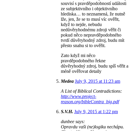
souvisí s pravděpodobností události
ze subjektivního i objektivního
hlediska… to neznamená, že nutně
lže, jen, že se to musí víc ověřit,
když to nejde, nebudu
nedůvěryhodnému zdroji věřit či
pokud něco nepravděpodobného
tvrdí důvěryhodný zdroj, budu mít
přesto snahu si to ověřit.
Zato když mi něco
pravděpodobného řekne
důvěryhodný zdroj, budu spíš věřit a
méně ověřovat detaily
Medea
July 9, 2015 at 11:23 am
A List of Biblical Contradictions:
http://www.project-
reason.org/bibleContra_big.pdf
S.V.H.
July 9, 2015 at 1:22 pm
dunbee says:
Opravdu vaši (ne)logiku nechápu.