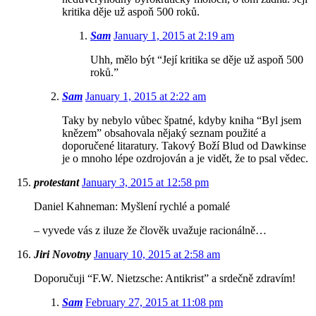
kritika děje už aspoň 500 roků.
Sam
January 1, 2015 at 2:19 am
Uhh, mělo být “Její kritika se děje už aspoň 500
roků.”
Sam
January 1, 2015 at 2:22 am
Taky by nebylo vůbec špatné, kdyby kniha “Byl jsem
knězem” obsahovala nějaký seznam použité a
doporučené litaratury. Takový Boží Blud od Dawkinse
je o mnoho lépe ozdrojován a je vidět, že to psal vědec.
protestant
January 3, 2015 at 12:58 pm
Daniel Kahneman: Myšlení rychlé a pomalé
– vyvede vás z iluze že člověk uvažuje racionálně…
Jiri Novotny
January 10, 2015 at 2:58 am
Doporučuji “F.W. Nietzsche: Antikrist” a srdečně zdravím!
Sam
February 27, 2015 at 11:08 pm