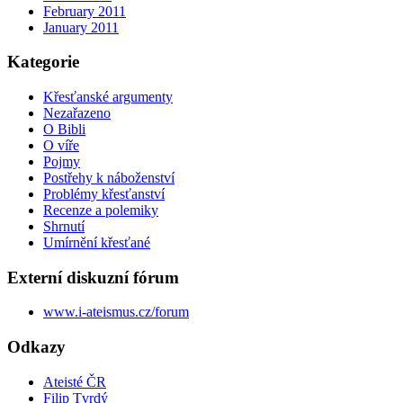
February 2011
January 2011
Kategorie
Křesťanské argumenty
Nezařazeno
O Bibli
O víře
Pojmy
Postřehy k náboženství
Problémy křesťanství
Recenze a polemiky
Shrnutí
Umírnění křesťané
Externí diskuzní fórum
www.i-ateismus.cz/forum
Odkazy
Ateisté ČR
Filip Tvrdý