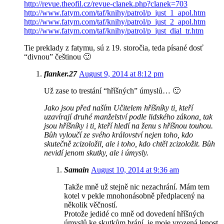
http://revue.theofil.cz/revue-clanek.php?clanek=703
http://www.fatym.com/taf/knihy/patrol/p_just_1_apol.htm
http://www.fatym.com/taf/knihy/patrol/p_just_2_apol.htm
http://www.fatym.com/taf/knihy/patrol/p_just_dial_tr.htm
Tie preklady z fatymu, sú z 19. storočia, teda písané dosť
“divnou” češtinou 🙂
flanker.27
August 9, 2014 at 8:12 pm
Už zase to trestání “hříšných” úmyslů… 🙂
Jako jsou před naším Učitelem hříšníky ti, kteří
uzavírají druhé manželství podle lidského zákona, tak
jsou hříšníky i ti, kteří hledí na ženu s hříšnou touhou.
Bůh vyloučí ze svého království nejen toho, kdo
skutečně zcizoložil, ale i toho, kdo chtěl zcizoložit. Bůh
nevidí jenom skutky, ale i úmysly.
Samain
August 10, 2014 at 9:36 am
Takže mně už stejně nic nezachrání. Mám tem
kotel v pekle mnohonásobně předplacený na
několik věčností.
Protože jedidé co mně od dovedení hříšných
úmyslů ke skutkům brání, je moje vrozená lenost