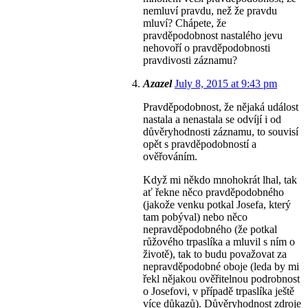
nemluví pravdu, než že pravdu
mluví? Chápete, že
pravděpodobnost nastalého jevu
nehovoří o pravděpodobnosti
pravdivosti záznamu?
Azazel
July 8, 2015 at 9:43 pm
Pravděpodobnost, že nějaká událost
nastala a nenastala se odvíjí i od
důvěryhodnosti záznamu, to souvisí
opět s pravděpodobností a
ověřováním.
Když mi někdo mnohokrát lhal, tak
ať řekne něco pravděpodobného
(jakože venku potkal Josefa, který
tam pobýval) nebo něco
nepravděpodobného (že potkal
růžového trpaslíka a mluvil s ním o
životě), tak to budu považovat za
nepravděpodobné oboje (leda by mi
řekl nějakou ověřitelnou podrobnost
o Josefovi, v případě trpaslíka ještě
více důkazů). Důvěryhodnost zdroje