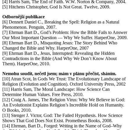
[4] Harris Sam, The End of Faith. W.W. Norton & Company, 2004.
[5] Hitchens Christopher, God Is Not Great. Twelve, 2009.
Odbornější publikace
[6] Dennett Daniel C., Breaking the Spell: Religion as a Natural
Phenomenon. Penguin, 2007.
[7] Ehrman Bart D., God’s Problem: How the Bible Fails to Answer
Our Most Important Question — Why We Suffer. HarperOne, 2009.
[8] Ehrman Bart D., Misquoting Jesus: The Story Behind Who
Changed the Bible and Why. HarperOne, 2007
[9] Ehrman Bart D., Jesus, Interrupted: Revealing the Hidden
Contradictions in the Bible (And Why We Don’t Know About
Them). HarperOne, 2010.
Nemohu soudit, nečetl jsem; mám v plánu přečíst, sháním.
[10] Atran Scot, In Gods We Trust: The Evolutionary Landscape of
Religion (Evolution and Cognition). Oxford University Press, 2002
[11] Harris Sam, The Moral Landscape: How Science Can
Determine Human Values. Free Press, 2010.
[12] Craig A. James, The Religion Virus: Why We Believe in God:
An Evolutionist Explains Religion’s Incredible Hold on Humanity.
O Books, 2010.
[13] Stenger J. Victor, God: The Failed Hypothesis. How Science
Shows That God Does Not Exist. Prometheus Books, 2008.
[14] Ehrman, Bart D., Forged: Writing in the Name of God–Why