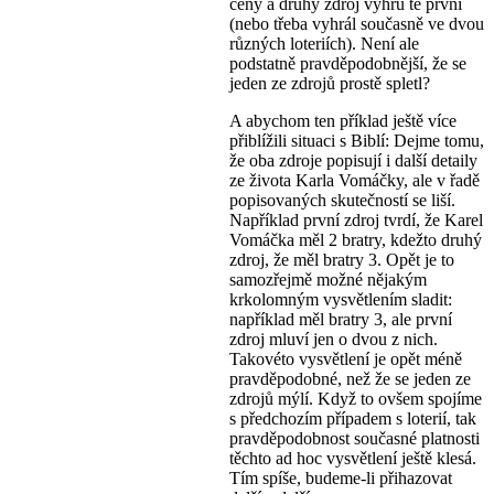
ceny a druhý zdroj výhru té první
(nebo třeba vyhrál současně ve dvou
různých loteriích). Není ale
podstatně pravděpodobnější, že se
jeden ze zdrojů prostě spletl?
A abychom ten příklad ještě více
přiblížili situaci s Biblí: Dejme tomu,
že oba zdroje popisují i další detaily
ze života Karla Vomáčky, ale v řadě
popisovaných skutečností se liší.
Například první zdroj tvrdí, že Karel
Vomáčka měl 2 bratry, kdežto druhý
zdroj, že měl bratry 3. Opět je to
samozřejmě možné nějakým
krkolomným vysvětlením sladit:
například měl bratry 3, ale první
zdroj mluví jen o dvou z nich.
Takovéto vysvětlení je opět méně
pravděpodobné, než že se jeden ze
zdrojů mýlí. Když to ovšem spojíme
s předchozím případem s loterií, tak
pravděpodobnost současné platnosti
těchto ad hoc vysvětlení ještě klesá.
Tím spíše, budeme-li přihazovat