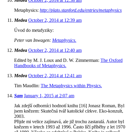
Medea
October 2, 2014 at 12:38 am
Metaphysics:
http://plato.stanford.edu/entries/metaphysics
Medea
October 2, 2014 at 12:39 am
Úvod do metafyziky:
Peter van Inwagen:
Metaphysics.
Medea
October 2, 2014 at 12:40 am
Edited by M. J. Loux and D. W. Zimmerman:
The Oxford
Handbooks of Metaphysics.
Medea
October 2, 2014 at 12:41 am
Tim Maudlin:
The Metaphysics within Physics.
Sam
January 1, 2015 at 2:07 am
Jak zdejší odborníci hodnotí knihu [16] Jonasz Roman, Byl
jsem knězem: Skutečná tvář katolické církve. Eko-konzult,
2003.
Přijde mi velice zajímavá, ale již trochu zastaralá. Autor byl
knězem v letech 1993 až 1996. Často líčí příběhy z let 1970