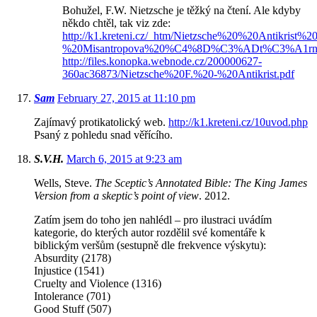
Bohužel, F.W. Nietzsche je těžký na čtení. Ale kdyby
někdo chtěl, tak viz zde:
http://k1.kreteni.cz/_htm/Nietzsche%20%20Antikrist%20
%20Misantropova%20%C4%8D%C3%ADt%C3%A1rna
http://files.konopka.webnode.cz/200000627-
360ac36873/Nietzsche%20F.%20-%20Antikrist.pdf
Sam
February 27, 2015 at 11:10 pm
Zajímavý protikatolický web.
http://k1.kreteni.cz/10uvod.php
Psaný z pohledu snad věřícího.
S.V.H.
March 6, 2015 at 9:23 am
Wells, Steve.
The Sceptic’s Annotated Bible: The King James
Version from a skeptic’s point of view
. 2012.
Zatím jsem do toho jen nahlédl – pro ilustraci uvádím
kategorie, do kterých autor rozdělil své komentáře k
biblickým veršům (sestupně dle frekvence výskytu):
Absurdity (2178)
Injustice (1541)
Cruelty and Violence (1316)
Intolerance (701)
Good Stuff (507)