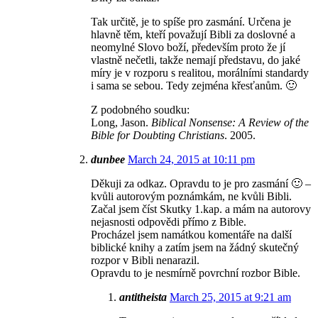
Tak určitě, je to spíše pro zasmání. Určena je
hlavně těm, kteří považují Bibli za doslovné a
neomylné Slovo boží, především proto že jí
vlastně nečetli, takže nemají představu, do jaké
míry je v rozporu s realitou, morálními standardy
i sama se sebou. Tedy zejména křesťanům. 🙂
Z podobného soudku:
Long, Jason.
Biblical Nonsense: A Review of the
Bible for Doubting Christians
. 2005.
dunbee
March 24, 2015 at 10:11 pm
Děkuji za odkaz. Opravdu to je pro zasmání 🙂 –
kvůli autorovým poznámkám, ne kvůli Bibli.
Začal jsem číst Skutky 1.kap. a mám na autorovy
nejasnosti odpovědi přímo z Bible.
Procházel jsem namátkou komentáře na další
biblické knihy a zatím jsem na žádný skutečný
rozpor v Bibli nenarazil.
Opravdu to je nesmírně povrchní rozbor Bible.
antitheista
March 25, 2015 at 9:21 am