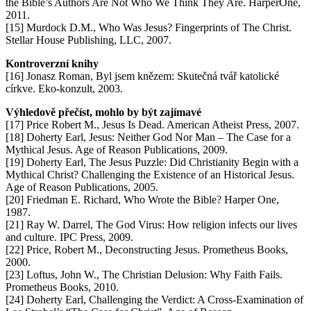
the Bible’s Authors Are Not Who We Think They Are. HarperOne,
2011.
[15] Murdock D.M., Who Was Jesus? Fingerprints of The Christ.
Stellar House Publishing, LLC, 2007.
Kontroverzní knihy
[16] Jonasz Roman, Byl jsem knězem: Skutečná tvář katolické
církve. Eko-konzult, 2003.
Výhledově přečíst, mohlo by být zajímavé
[17] Price Robert M., Jesus Is Dead. American Atheist Press, 2007.
[18] Doherty Earl, Jesus: Neither God Nor Man – The Case for a
Mythical Jesus. Age of Reason Publications, 2009.
[19] Doherty Earl, The Jesus Puzzle: Did Christianity Begin with a
Mythical Christ? Challenging the Existence of an Historical Jesus.
Age of Reason Publications, 2005.
[20] Friedman E. Richard, Who Wrote the Bible? Harper One,
1987.
[21] Ray W. Darrel, The God Virus: How religion infects our lives
and culture. IPC Press, 2009.
[22] Price, Robert M., Deconstructing Jesus. Prometheus Books,
2000.
[23] Loftus, John W., The Christian Delusion: Why Faith Fails.
Prometheus Books, 2010.
[24] Doherty Earl, Challenging the Verdict: A Cross-Examination of