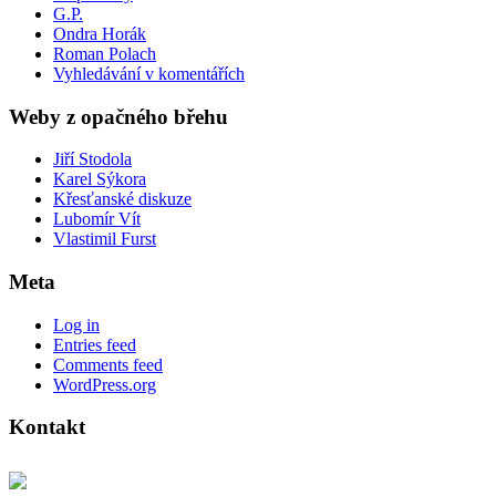
G.P.
Ondra Horák
Roman Polach
Vyhledávání v komentářích
Weby z opačného břehu
Jiří Stodola
Karel Sýkora
Křesťanské diskuze
Lubomír Vít
Vlastimil Furst
Meta
Log in
Entries feed
Comments feed
WordPress.org
Kontakt