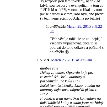
Ty rozpory jsou tam uvedeny, například
když jsou rozpory v evangeliích, v tom co
Ježíš řekl na kříži, v tom, co říkal a v tom
jak se narodil a v tom, kdo byli jeho předci
(v těch generacích od Adama po Ježíše)
antitheista
March 25, 2015 at 9:22
am
Těch věcí je tolik, že se ani nejdají
všechny vyjmenovat, chce to se
podívat do toho odkazu a pořádně si
ho přečíst 😀
S.V.H.
March 25, 2015 at 9:49 am
dunbee says:
Děkuji za odkaz. Opravdu to je pro
zasmání 🙂 – kvůli autorovým
poznámkám, ne kvůli Bibli.
Začal jsem číst Skutky 1.kap. a mám na
autorovy nejasnosti odpovědi přímo z
Bible.
Procházel jsem namátkou komentáře na
další biblické knihy a zatím jsem na žádný
skutečný rozpor v Bibli nenarazil.