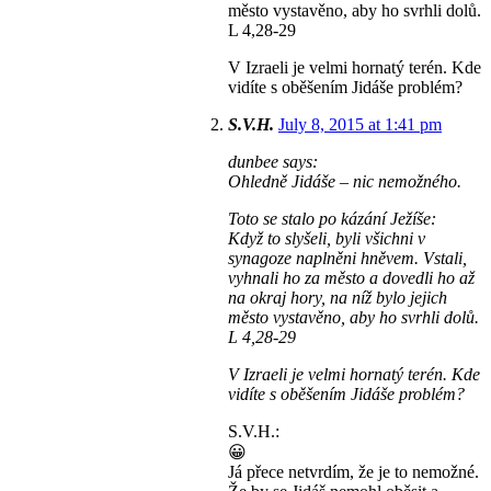
město vystavěno, aby ho svrhli dolů.
L 4,28-29
V Izraeli je velmi hornatý terén. Kde
vidíte s oběšením Jidáše problém?
S.V.H.
July 8, 2015 at 1:41 pm
dunbee says:
Ohledně Jidáše – nic nemožného.
Toto se stalo po kázání Ježíše:
Když to slyšeli, byli všichni v
synagoze naplněni hněvem. Vstali,
vyhnali ho za město a dovedli ho až
na okraj hory, na níž bylo jejich
město vystavěno, aby ho svrhli dolů.
L 4,28-29
V Izraeli je velmi hornatý terén. Kde
vidíte s oběšením Jidáše problém?
S.V.H.:
😀
Já přece netvrdím, že je to nemožné.