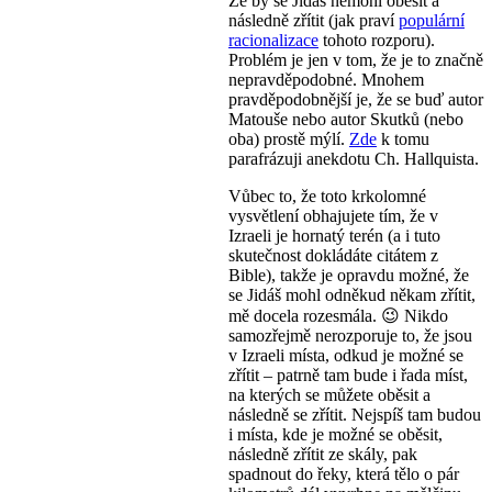
Že by se Jidáš nemohl oběsit a
následně zřítit (jak praví
populární
racionalizace
tohoto rozporu).
Problém je jen v tom, že je to značně
nepravděpodobné. Mnohem
pravděpodobnější je, že se buď autor
Matouše nebo autor Skutků (nebo
oba) prostě mýlí.
Zde
k tomu
parafrázuji anekdotu Ch. Hallquista.
Vůbec to, že toto krkolomné
vysvětlení obhajujete tím, že v
Izraeli je hornatý terén (a i tuto
skutečnost dokládáte citátem z
Bible), takže je opravdu možné, že
se Jidáš mohl odněkud někam zřítit,
mě docela rozesmála. 😉 Nikdo
samozřejmě nerozporuje to, že jsou
v Izraeli místa, odkud je možné se
zřítit – patrně tam bude i řada míst,
na kterých se můžete oběsit a
následně se zřítit. Nejspíš tam budou
i místa, kde je možné se oběsit,
následně zřítit ze skály, pak
spadnout do řeky, která tělo o pár