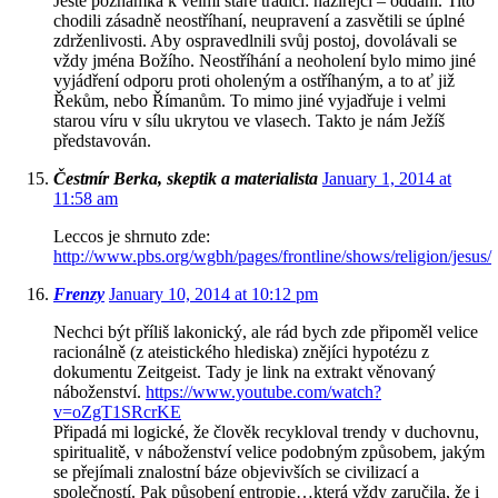
Ještě poznámka k velmi staré tradici: nazirejci – oddaní. Tito
chodili zásadně neostříhaní, neupravení a zasvětili se úplné
zdrženlivosti. Aby ospravedlnili svůj postoj, dovolávali se
vždy jména Božího. Neostříhání a neoholení bylo mimo jiné
vyjádření odporu proti oholeným a ostříhaným, a to ať již
Řekům, nebo Římanům. To mimo jiné vyjadřuje i velmi
starou víru v sílu ukrytou ve vlasech. Takto je nám Ježíš
představován.
Čestmír Berka, skeptik a materialista
January 1, 2014 at
11:58 am
Leccos je shrnuto zde:
http://www.pbs.org/wgbh/pages/frontline/shows/religion/jesus/
Frenzy
January 10, 2014 at 10:12 pm
Nechci být příliš lakonický, ale rád bych zde připoměl velice
racionálně (z ateistického hlediska) znějíci hypotézu z
dokumentu Zeitgeist. Tady je link na extrakt věnovaný
náboženství.
https://www.youtube.com/watch?
v=oZgT1SRcrKE
Připadá mi logické, že člověk recykloval trendy v duchovnu,
spiritualitě, v náboženství velice podobným způsobem, jakým
se přejímali znalostní báze objevivších se civilizací a
společností. Pak působení entropie…která vždy zaručila, že i