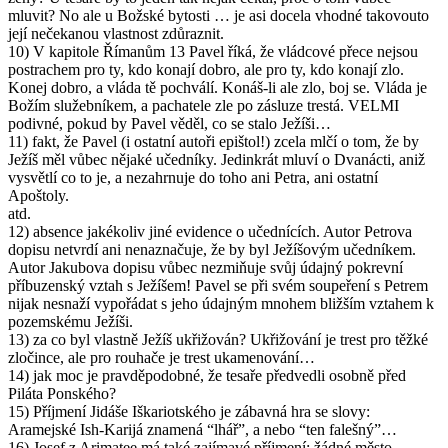
mluvit? No ale u Božské bytosti … je asi docela vhodné takovouto
její nečekanou vlastnost zdůraznit.
10) V kapitole Římanům 13 Pavel říká, že vládcové přece nejsou
postrachem pro ty, kdo konají dobro, ale pro ty, kdo konají zlo.
Konej dobro, a vláda tě pochválí. Konáš-li ale zlo, boj se. Vláda je
Božím služebníkem, a pachatele zle po zásluze trestá. VELMI
podivné, pokud by Pavel věděl, co se stalo Ježíši…
11) fakt, že Pavel (i ostatní autoři epištol!) zcela mlčí o tom, že by
Ježíš měl vůbec nějaké učedníky. Jedinkrát mluví o Dvanácti, aniž
vysvětlí co to je, a nezahrnuje do toho ani Petra, ani ostatní
Apoštoly.
atd.
12) absence jakékoliv jiné evidence o učednících. Autor Petrova
dopisu netvrdí ani nenaznačuje, že by byl Ježíšovým učedníkem.
Autor Jakubova dopisu vůbec nezmiňuje svůj údajný pokrevní
příbuzenský vztah s Ježíšem! Pavel se při svém soupeření s Petrem
nijak nesnaží vypořádat s jeho údajným mnohem bližším vztahem k
pozemskému Ježíši.
13) za co byl vlastně Ježíš ukřižován? Ukřižování je trest pro těžké
zločince, ale pro rouhače je trest ukamenování…
14) jak moc je pravděpodobné, že tesaře předvedli osobně před
Piláta Ponského?
15) Příjmení Jidáše Iškariotského je zábavná hra se slovy:
Aramejské Ish-Karijá znamená “lhář”, a nebo “ten falešný”…
16) Josef z Arimatee má také zajímavé příjmení: žádné město