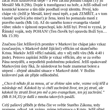
začal Ježíš uzdravovat slepé – a Petr začíná pomalu chápat (Ty jsi
Mesiáš! Mk 8:29b). Dojde k transfiguraci na hoře, a Ježíš odhalí své
kosmické konexe a tím dále poodhalí svoji identitu. První, kdo
chápe víc (Ježíš je Mesiáš, který musí trpět, a pak ZEMŘÍT, a v tom
vlastně spočívá jeho mise!) je žena, která ho pomazala mastí z
pravého nardu (Mk 14). Až do samého konce evangelia vlastně
vůbec nikdo v úplnosti nepochopí, kdo Ježíš byl. První to vyzná, je
Římský voják, tedy POHAN! (Ten člověk byl opravdu Boží Syn…
Mk 15:39)
Značnou část Ježíšových promluv v Markovi lze chápat jako vzkaz
(současným, v Markově době žijícím!) věřícím od skutečného
Krista. Markův Ježíš věřící nabádá, aby v něj měli víru (Mk 4:40 i
jinde). Petrovo zapírání Ježíše je vzkaz věřícím, aby se za svého
Pána nestyděli, a nepodlehli podobnému pokušení. Ježíš opakovaně
Markovými ústy říká, že následovat ho bude znamenat bolest a
utrpení – zřejmě aktuální situace v Markově době. V Božím
království pak ale přijde odškodnění.
„Chce-li někdo jít za mnou, ať se zřekne sám sebe, vezme svůj kříž a
následuje mě. Kdokoli by si chtěl zachránit život, ten jej ztratí, ale
kdokoli by ztratil život pro mě a pro evangelium, ten jej zachrání.”
(Mk 8:34,35)
je další z mnoha takových pasáží.
Celý pašiový příběh je třeba číst ve světle Starého Zákona, tedy
pramene, odkud, jak známo, máme informace o Kristu. Ježíš přijel