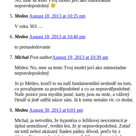
No, mne sa tento Tvoj model javí ako mimoriadne
nepravdepodobný
Medea
August 18, 2013 at 10:35 pm
V roku 303 …
Medea
August 18, 2013 at 10:40 pm
to prenasledovanie
Michal
Post author
August 19, 2013 at 10:39 am
Médea: No, mne sa tento Tvoj model javí ako mimoriadne
nepravdepodobný
Jo jo Médeo, končí to na naší fundamentální neshodě na tom,
co považujeme za pravděpodobné a co za nepravděpodobné.
Naše pozice jsou myslím jasné, karty jsou na stole, a vážený
čtenář si jistě udělá názor sám. Já k tomu nemám víc co dodat.
Medea
August 30, 2013 at 6:01 pm
Michal, ja netvrdím, že hypotéza o Ježišovej neexistencii je
úplná nemožnosť, tvrdím len, že je nepravdepodobná. Zatiaľ
mi totiž nebol ukázaný žiaden pádny dôvod, prečo by z