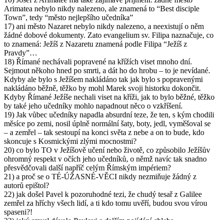
Arimatea nebylo nikdy nalezeno, ale znamená to “Best disciple
Town”, tedy “město nejlepšího učedníka”
17) ani město Nazaret nebylo nikdy nalezeno, a neexistují o něm
žádné dobové dokumenty. Zato evangelium sv. Filipa naznačuje, co
to znamená: Ježíš z Nazaretu znamená podle Filipa “Ježíš z
Pravdy”…
18) Římané nechávali popravené na křížích viset mnoho dní.
Sejmout někoho hned po smrti, a dát ho do hrobu – to je nevídané.
Kdyby ale bylo s Ježíšem nakládáno tak jak bylo s popravenými
nakládáno běžně, těžko by mohl Marek svoji historku dokončit.
Kdyby Římané Ježíše nechali viset na kříži, jak to bylo běžné, těžko
by také jeho učedníky mohlo napadnout něco o vzkříšení.
19) Jak vůbec učedníky napadla absurdní teze, že ten, s kým chodili
měsíce po zemi, nosil úplně normální šaty, boty, jedl, vyměšoval se
– a zemřel – tak sestoupí na konci světa z nebe a on to bude, kdo
skoncuje s Kosmickými zlými mocnostmi?
20) co bylo TO v Ježíšově učení nebo životě, co způsobilo Ježíšův
ohromný respekt v očích jeho učedníků, o němž navíc tak snadno
přesvědčovali další napříč celým Římským impériem?
21) a proč se o TÉ-ÚŽASNÉ-VĚCI nikdy nezmiňuje žádný z
autorů epištol?
22) jak došel Pavel k pozoruhodné tezi, že chudý tesař z Galilee
zemřel za hříchy všech lidí, a ti kdo tomu uvěří, budou svou vírou
spaseni?!