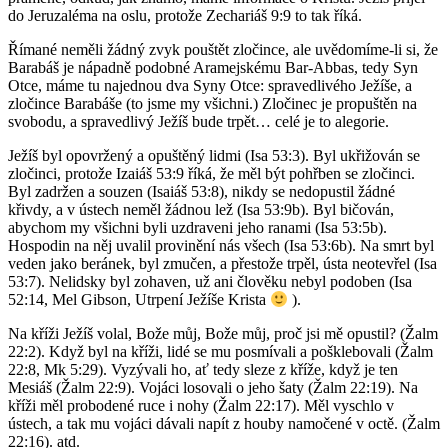
do Jeruzaléma na oslu, protože Zechariáš 9:9 to tak říká.
Římané neměli žádný zvyk pouštět zločince, ale uvědomíme-li si, že
Barabáš je nápadně podobné Aramejskému Bar-Abbas, tedy Syn
Otce, máme tu najednou dva Syny Otce: spravedlivého Ježíše, a
zločince Barabáše (to jsme my všichni.) Zločinec je propuštěn na
svobodu, a spravedlivý Ježíš bude trpět… celé je to alegorie.
Ježíš byl opovržený a opuštěný lidmi (Isa 53:3). Byl ukřižován se
zločinci, protože Izaiáš 53:9 říká, že měl být pohřben se zločinci.
Byl zadržen a souzen (Isaiáš 53:8), nikdy se nedopustil žádné
křivdy, a v ústech neměl žádnou lež (Isa 53:9b). Byl bičován,
abychom my všichni byli uzdraveni jeho ranami (Isa 53:5b).
Hospodin na něj uvalil provinění nás všech (Isa 53:6b). Na smrt byl
veden jako beránek, byl zmučen, a přestože trpěl, ústa neotevřel (Isa
53:7). Nelidsky byl zohaven, už ani člověku nebyl podoben (Isa
52:14, Mel Gibson, Utrpení Ježíše Krista
).
Na kříži Ježíš volal, Bože můj, Bože můj, proč jsi mě opustil? (Žalm
22:2). Když byl na kříži, lidé se mu posmívali a pošklebovali (Žalm
22:8, Mk 5:29). Vyzývali ho, ať tedy sleze z kříže, když je ten
Mesiáš (Žalm 22:9). Vojáci losovali o jeho šaty (Žalm 22:19). Na
kříži měl probodené ruce i nohy (Žalm 22:17). Měl vyschlo v
ústech, a tak mu vojáci dávali napít z houby namočené v octě. (Žalm
22:16). atd.