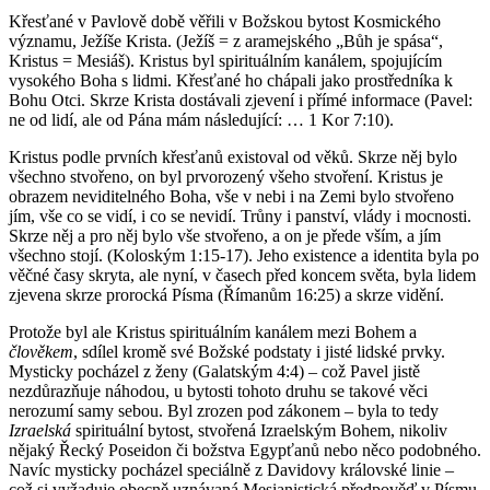
Křesťané v Pavlově době věřili v Božskou bytost Kosmického
významu, Ježíše Krista. (Ježíš = z aramejského „Bůh je spása“,
Kristus = Mesiáš). Kristus byl spirituálním kanálem, spojujícím
vysokého Boha s lidmi. Křesťané ho chápali jako prostředníka k
Bohu Otci. Skrze Krista dostávali zjevení i přímé informace (Pavel:
ne od lidí, ale od Pána mám následující: … 1 Kor 7:10).
Kristus podle prvních křesťanů existoval od věků. Skrze něj bylo
všechno stvořeno, on byl prvorozený všeho stvoření. Kristus je
obrazem neviditelného Boha, vše v nebi i na Zemi bylo stvořeno
jím, vše co se vidí, i co se nevidí. Trůny i panství, vlády i mocnosti.
Skrze něj a pro něj bylo vše stvořeno, a on je přede vším, a jím
všechno stojí. (Koloským 1:15-17). Jeho existence a identita byla po
věčné časy skryta, ale nyní, v časech před koncem světa, byla lidem
zjevena skrze prorocká Písma (Římanům 16:25) a skrze vidění.
Protože byl ale Kristus spirituálním kanálem mezi Bohem a
člověkem
, sdílel kromě své Božské podstaty i jisté lidské prvky.
Mysticky pocházel z ženy (Galatským 4:4) – což Pavel jistě
nezdůrazňuje náhodou, u bytosti tohoto druhu se takové věci
nerozumí samy sebou. Byl zrozen pod zákonem – byla to tedy
Izraelská
spirituální bytost, stvořená Izraelským Bohem, nikoliv
nějaký Řecký Poseidon či božstva Egypťanů nebo něco podobného.
Navíc mysticky pocházel speciálně z Davidovy královské linie –
což si vyžaduje obecně uznávaná Mesianistická předpověď v Písmu.