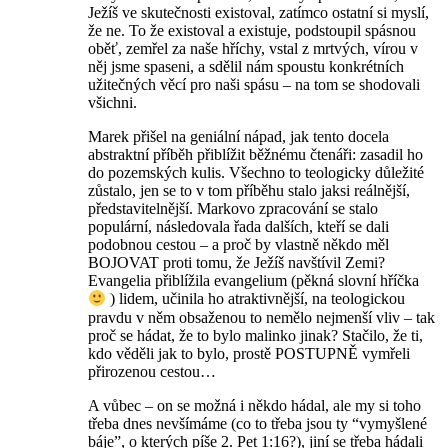
Ježíš ve skutečnosti existoval, zatímco ostatní si myslí,
že ne. To že existoval a existuje, podstoupil spásnou
oběť, zemřel za naše hříchy, vstal z mrtvých, vírou v
něj jsme spaseni, a sdělil nám spoustu konkrétních
užitečných věcí pro naši spásu – na tom se shodovali
všichni.
Marek přišel na geniální nápad, jak tento docela
abstraktní příběh přiblížit běžnému čtenáři: zasadil ho
do pozemských kulis. Všechno to teologicky důležité
zůstalo, jen se to v tom příběhu stalo jaksi reálnější,
představitelnější. Markovo zpracování se stalo
populární, následovala řada dalších, kteří se dali
podobnou cestou – a proč by vlastně někdo měl
BOJOVAT proti tomu, že Ježíš navštívil Zemi?
Evangelia přiblížila evangelium (pěkná slovní hříčka
) lidem, učinila ho atraktivnější, na teologickou
pravdu v něm obsaženou to nemělo nejmenší vliv – tak
proč se hádat, že to bylo malinko jinak? Stačilo, že ti,
kdo věděli jak to bylo, prostě POSTUPNĚ vymřeli
přirozenou cestou…
A vůbec – on se možná i někdo hádal, ale my si toho
třeba dnes nevšímáme (co to třeba jsou ty “vymyšlené
báje”, o kterých píše 2. Pet 1:16?), jiní se třeba hádali