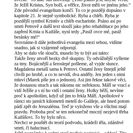
že Ježíš Kristus, Syn boží, a věříce, život měli ve jménu jeho.“
Zde původní evangelium končí. To co je později dopsáno v
kapitole 21. Je stejně symbolické. Ryba a chléb. Ryba je
pozdější symbol Kristův a chléb eucharistie. Psáno asi po
smrti Petrově a další text slouží jako jeho rehabilitace po jeho
zapření Krista u Kaifáše, nyní tedy „Pasiž ovce mé, pasiž
beránky mé!“
Srovnáme-li dále jednotlivá evangelia mezi sebou, vidíme
snadno, jak si vzájemně odporují.
Aby se dalo vše sloučit, muselo by to být asi takto:
Takže ženy utvoří hezky dvě skupiny. Ty odvážnější vyšleme
za tmy. Bojácnější a šeroslepé pošleme, až vyjde slunce.
Magdalena metaší sama k Petrovi. Ostatní ženy šmejdí ještě
chvíli po hrobě, a co to nevidí, dva anděly. Jen jeden s nimi
mluví (Marek píše jen o jednom). Asi jim řekne takové věci,
že dostanou strach a tak nikomu nic neřeknou. Máří se vrací a
vidí Ježíše a s ní ho vidí i ostatní ženy. Holky běží, nevíme
proč k apoštolům, když už jim to řekla Máří. Apoštolové v
rámci sto jarních kilometrů metelí do Galileje, ale hned potom
pádí zpět do Jeruzaléma. Teď je vyloženo vše a všichni mají
pravdu. Proboha proč se ten nekonečně mocný nezjevil třeba
Kaifášovi. To by bylo něco.
Nechci se pouštět do teorií podvodu, krádeži těla, zdánlivé
smrti, či halucinací.