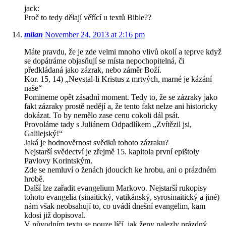
jack:
Proč to tedy dělají věřící u textů Bible??
milan
November 24, 2013 at 2:16 pm
Máte pravdu, že je zde velmi mnoho vlivů okolí a teprve když
se dopátráme objasňují se místa nepochopitelná, či
předkládaná jako zázrak, nebo záměr Boží.
Kor. 15, 14) „Nevstal-li Kristus z mrtvých, marné je kázání
naše“
Pomineme opět zásadní moment. Tedy to, že se zázraky jako
fakt zázraky prostě nedějí a, že tento fakt nelze ani historicky
dokázat. To by nemělo zase cenu cokoli dál psát.
Provoláme tady s Juliánem Odpadlíkem „Zvítězil jsi,
Galilejský!“
Jaká je hodnověrnost svědků tohoto zázraku?
Nejstarší svědectví je zřejmě 15. kapitola první epištoly
Pavlovy Korintským.
Zde se nemluví o ženách jdoucích ke hrobu, ani o prázdném
hrobě.
Další lze zařadit evangelium Markovo. Nejstarší rukopisy
tohoto evangelia (sinaitický, vatikánský, syrosinaitický a jiné)
nám však neobsahují to, co uvádí dnešní evangelim, kam
kdosi již dopisoval.
V původním textu se pouze líčí, jak ženy nalezly prázdný