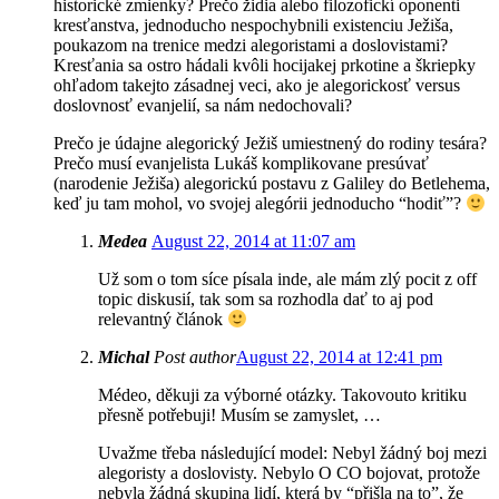
historické zmienky? Prečo židia alebo filozofickí oponenti
kresťanstva, jednoducho nespochybnili existenciu Ježiša,
poukazom na trenice medzi alegoristami a doslovistami?
Kresťania sa ostro hádali kvôli hocijakej prkotine a škriepky
ohľadom takejto zásadnej veci, ako je alegorickosť versus
doslovnosť evanjelií, sa nám nedochovali?
Prečo je údajne alegorický Ježiš umiestnený do rodiny tesára?
Prečo musí evanjelista Lukáš komplikovane presúvať
(narodenie Ježiša) alegorickú postavu z Galiley do Betlehema,
keď ju tam mohol, vo svojej alegórii jednoducho “hodiť”?
Medea
August 22, 2014 at 11:07 am
Už som o tom síce písala inde, ale mám zlý pocit z off
topic diskusií, tak som sa rozhodla dať to aj pod
relevantný článok
Michal
Post author
August 22, 2014 at 12:41 pm
Médeo, děkuji za výborné otázky. Takovouto kritiku
přesně potřebuji! Musím se zamyslet, …
Uvažme třeba následující model: Nebyl žádný boj mezi
alegoristy a doslovisty. Nebylo O CO bojovat, protože
nebyla žádná skupina lidí, která by “přišla na to”, že