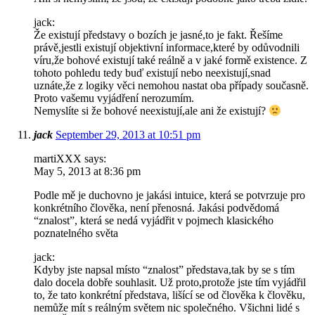
jack:
Že existují představy o bozích je jasné,to je fakt. Řešíme
právě,jestli existují objektivní informace,které by odůvodnili
víru,že bohové existují také reálně a v jaké formě existence. Z
tohoto pohledu tedy buď existují nebo neexistují,snad
uznáte,že z logiky věci nemohou nastat oba případy současně.
Proto vašemu vyjádření nerozumím.
Nemyslíte si že bohové neexistují,ale ani že existují?
jack
September 29, 2013 at 10:51 pm
martiXXX says:
May 5, 2013 at 8:36 pm
Podle mě je duchovno je jakási intuice, která se potvrzuje pro
konkrétního člověka, není přenosná. Jakási podvědomá
“znalost”, která se nedá vyjádřit v pojmech klasického
poznatelného světa
jack:
Kdyby jste napsal místo “znalost” představa,tak by se s tím
dalo docela dobře souhlasit. Už proto,protože jste tím vyjádřil
to, že tato konkrétní představa, lišící se od člověka k člověku,
nemůže mít s reálným světem nic společného. Všichni lidé s