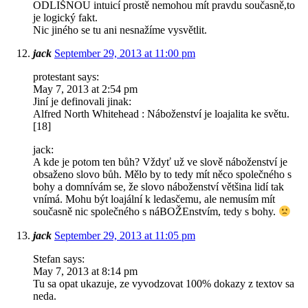
ODLIŠNOU intuicí prostě nemohou mít pravdu současně,to
je logický fakt.
Nic jiného se tu ani nesnažíme vysvětlit.
jack
September 29, 2013 at 11:00 pm
protestant says:
May 7, 2013 at 2:54 pm
Jiní je definovali jinak:
Alfred North Whitehead : Náboženství je loajalita ke světu.
[18]
jack:
A kde je potom ten bůh? Vždyť už ve slově náboženství je
obsaženo slovo bůh. Mělo by to tedy mít něco společného s
bohy a domnívám se, že slovo náboženství většina lidí tak
vnímá. Mohu být loajální k ledasčemu, ale nemusím mít
současně nic společného s náBOŽEnstvím, tedy s bohy.
jack
September 29, 2013 at 11:05 pm
Stefan says:
May 7, 2013 at 8:14 pm
Tu sa opat ukazuje, ze vyvodzovat 100% dokazy z textov sa
neda.