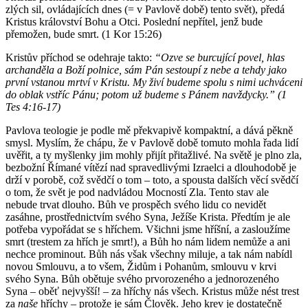
zlých sil, ovládajících dnes (= v Pavlově době) tento svět), předá
Kristus království Bohu a Otci. Poslední nepřítel, jenž bude
přemožen, bude smrt. (1 Kor 15:26)
Kristův příchod se odehraje takto:
“Ozve se burcující povel, hlas
archanděla a Boží polnice, sám Pán sestoupí z nebe a tehdy jako
první vstanou mrtví v Kristu. My živí budeme spolu s nimi uchváceni
do oblak vstříc Pánu; potom už budeme s Pánem navždycky.” (1
Tes 4:16-17)
Pavlova teologie je podle mě překvapivě kompaktní, a dává pěkně
smysl. Myslím, že chápu, že v Pavlově době tomuto mohla řada lidí
uvěřit, a ty myšlenky jim mohly přijít přitažlivé. Na světě je plno zla,
bezbožní Římané vítězí nad spravedlivými Izraelci a dlouhodobě je
drží v porobě, což svědčí o tom – toto, a spousta dalších věcí svědčí
o tom, že svět je pod nadvládou Mocností Zla. Tento stav ale
nebude trvat dlouho. Bůh ve prospěch svého lidu co nevidět
zasáhne, prostřednictvím svého Syna, Ježíše Krista. Předtím je ale
potřeba vypořádat se s hříchem. Všichni jsme hříšní, a zasloužíme
smrt (trestem za hřích je smrt!), a Bůh ho nám lidem nemůže a ani
nechce prominout. Bůh nás však všechny miluje, a tak nám nabídl
novou Smlouvu, a to všem, Židům i Pohanům, smlouvu v krvi
svého Syna. Bůh obětuje svého prvorozeného a jednorozeného
Syna – oběť nejvyšší! – za hříchy nás všech. Kristus může nést trest
za
naše
hříchy – protože je sám Člověk. Jeho krev je dostatečně