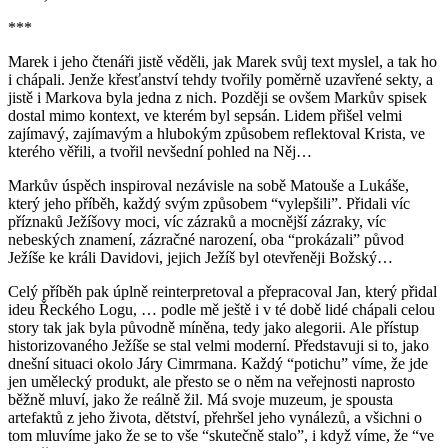
***
Marek i jeho čtenáři jistě věděli, jak Marek svůj text myslel, a tak ho
i chápali. Jenže křesťanství tehdy tvořily poměrně uzavřené sekty, a
jistě i Markova byla jedna z nich. Později se ovšem Markův spisek
dostal mimo kontext, ve kterém byl sepsán. Lidem přišel velmi
zajímavý, zajímavým a hlubokým způsobem reflektoval Krista, ve
kterého věřili, a tvořil nevšední pohled na Něj…
Markův úspěch inspiroval nezávisle na sobě Matouše a Lukáše,
který jeho příběh, každý svým způsobem “vylepšili”. Přidali víc
příznaků Ježíšovy moci, víc zázraků a mocnější zázraky, víc
nebeských znamení, zázračné narození, oba “prokázali” původ
Ježíše ke králi Davidovi, jejich Ježíš byl otevřeněji Božský…
Celý příběh pak úplně reinterpretoval a přepracoval Jan, který přidal
ideu Řeckého Logu, … podle mě ještě i v té době lidé chápali celou
story tak jak byla původně míněna, tedy jako alegorii. Ale přístup
historizovaného Ježíše se stal velmi moderní. Představuji si to, jako
dnešní situaci okolo Járy Cimrmana. Každý “potichu” víme, že jde
jen umělecký produkt, ale přesto se o něm na veřejnosti naprosto
běžně mluví, jako že reálně žil. Má svoje muzeum, je spousta
artefaktů z jeho života, dětství, přehršel jeho vynálezů, a všichni o
tom mluvíme jako že se to vše “skutečně stalo”, i když víme, že “ve