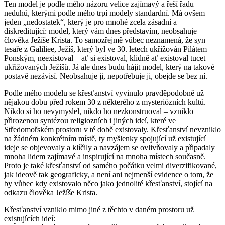
Ten model je podle mého názoru velice zajímavý a řeší řadu
neduhů, kterými podle mého trpí modely standardní. Má ovšem
jeden „nedostatek“, který je pro mnohé zcela zásadní a
diskreditující: model, který vám dnes představím, neobsahuje
člověka Ježíše Krista. To samozřejmě vůbec neznamená, že syn
tesaře z Galiliee, Ježíš, který byl ve 30. letech ukřižován Pilátem
Ponským, neexistoval – ať si existoval, klidně ať existoval tucet
ukřižovaných Ježíšů. Já ale dnes budu hájit model, který na takové
postavě nezávisí. Neobsahuje ji, nepotřebuje ji, obejde se bez ní.
Podle mého modelu se křesťanství vyvinulo pravděpodobně už
nějakou dobu před rokem 30 z některého z mysteriózních kultů.
Nikdo si ho nevymyslel, nikdo ho nezkonstruoval – vzniklo
přirozenou syntézou religiozních i jiných ideí, které ve
Středomořském prostoru v té době existovaly. Křesťanství nevzniklo
na žádném konkrétním místě, ty myšlenky spojující už existující
ideje se objevovaly a klíčily a navzájem se ovlivňovaly a připadaly
mnoha lidem zajímavé a inspirující na mnoha místech současně.
Proto je také křesťanství od samého počátku velmi diverzifikované,
jak ideově tak geograficky, a není ani nejmenší evidence o tom, že
by vůbec kdy existovalo něco jako jednolité křesťanství, stojící na
odkazu člověka Ježíše Krista.
Křesťanství vzniklo mimo jiné z těchto v daném prostoru už
existujících ideí: