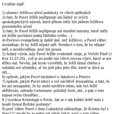
Uvažme např.
1) absenci Ježíšova učení prakticky ve všech epištolách
2) fakt, že Pavel Ježíši nepřipisuje ani žádný ze svých
apokalyptických názorů, které přitom měly být jádrem Ježíšova
pozemského učení
3) fakt, že Pavel Ježíši nepřipisuje ani morální maximy, které měly
od Ježíše pocházet (miluj bližního svého…)
4) Pavlovo evangelium je úplně jiné, než Ježíšovo, a Pavel vůbec
nezmiňuje, že by Ježíš nějaké měl. Nemluví o tom, že by nějaké
měl, a nezdůvodňuje, proč ten posun.
5) Jediný výrok, kdy Pavel Ježíše evidentně cituje, je Večeře Páně (1
Kor 11:23-26) , což je asi podle nás všech zrovna výjev, který se jen
těžko stal. Nevím, jak byste vysvětlili, že Ježíš lámal chleba a
nabádal své učedníky, ať ho jedí jako jeho tělo, které se dává za
něj…
6) způsob, jakým Pavel (ne)mluví o Jakubovi a Petrovi.
7) způsob, jakým Pavel mluví o své návštěvě Jeruzaléma, a fakt, že
ho ani nenapadne, že by mohl navštívit místo, kde byl Ježíš
ukřižován, zahradu Getsemane, prázdný hrob, atd., a pak o tom
napsat svým čtenářům…
8 ) vysokou Kristologii u Pavla. Jak se v tak krátké době stala z
tesaře bytost Božské podstaty?
9) proč vůbec Pavel v listu Galatským zdůrazňuje, že Kristus byl z
ženy? U tesaře by to jeden tak nějak čekal, proč o tom vůbec