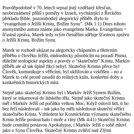
Pravděpodobně v 70. letech sepsal jistý vzdělaný křesťan,
neobeznámený příliš s poměry v Izraeli, vycházející z Řeckého
překladu Bible, pozoruhodný alegorický příběh. Bylo to
“evangelium o Ježíši Kristu, Božím Synu”. (Mk 1:1) Dnes tohoto
anonymního autora známe jako evangelistu Marka. Evangelium =
šťastná zpráva, Marek tedy svým čtenářům sděluje šťastnou zprávu
o Ježíši Kristu, Božím Synu.
Marek se rozhodl ukázat na alegoricky chápaném a fiktivním
příběhu o člověku Ježíši, midrashicky působícím na pozadí Písma,
důležité teologické aspekty a pravdy o “skutečném” Kristu. Markův
příběh ale až tak úplně fikcí nebyl. Skutečný Kristus přece byl
Člověk, komunikuje s věřícími, byl ukřižován a vzkříšen – no a
Marek to celé prostě zasadil do reálných kulis, konkrétní doby a
konkrétních historických míst.
Stejně jako skutečný Kristus byl i Markův Ježíš Synem Božím,
který se inkarnoval do lidského těla. Stejně jako skutečný Kristus
měl i Markův Ježíš od počátku velkou Moc. Když oslovil lidi, ti ho
bez řečí následovali – tak jako by měli následovat skuteční věřící
skutečného Krista. Vzhledem ke Kosmickému významu skutečného
Krista Ježíše poslouchalo i moře a vlny (Mk 4:41) Skutečný Kristus
bude centrální postavou Apokalypsy, i Markův Ježíš o sobě mluví
jako o Synu Člověka. Skutečný Kristus zvítězí nad Zlými