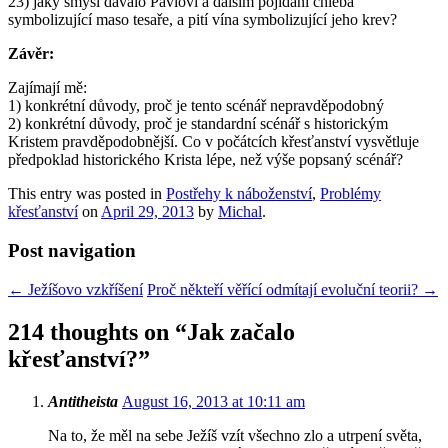
23) jaký smysl dávalo Pavlovi a dalším pojídání chleba
symbolizující maso tesaře, a pití vína symbolizující jeho krev?
Závěr:
Zajímají mě:
1) konkrétní důvody, proč je tento scénář nepravděpodobný
2) konkrétní důvody, proč je standardní scénář s historickým
Kristem pravděpodobnější. Co v počátcích křesťanství vysvětluje
předpoklad historického Krista lépe, než výše popsaný scénář?
This entry was posted in
Postřehy k náboženství
,
Problémy
křesťanství
on
April 29, 2013
by
Michal
.
Post navigation
←
Ježíšovo vzkříšení
Proč někteří věřící odmítají evoluční teorii?
→
214 thoughts on “
Jak začalo
křesťanství?
”
Antitheista
August 16, 2013 at 10:11 am
Na to, že měl na sebe Ježíš vzít všechno zlo a utrpení světa,