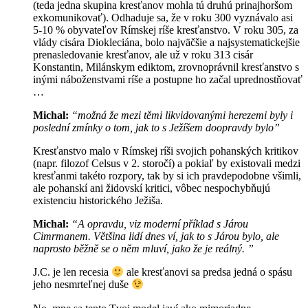
(teda jedna skupina kresťanov mohla tú druhú prinajhoršom
exkomunikovať). Odhaduje sa, že v roku 300 vyznávalo asi
5-10 % obyvateľov Rímskej ríše kresťanstvo. V roku 305, za
vlády cisára Diokleciána, bolo najväčšie a najsystematickejšie
prenasledovanie kresťanov, ale už v roku 313 cisár
Konstantin, Milánskym ediktom, zrovnoprávnil kresťanstvo s
inými náboženstvami ríše a postupne ho začal uprednostňovať
…
Michal:
“možná že mezi těmi likvidovanými herezemi byly i
poslední zmínky o tom, jak to s Ježíšem doopravdy bylo”
Kresťanstvo malo v Rímskej ríši svojich pohanských kritikov
(napr. filozof Celsus v 2. storočí) a pokiaľ by existovali medzi
kresťanmi takéto rozpory, tak by si ich pravdepodobne všimli,
ale pohanskí ani židovskí kritici, vôbec nespochybňujú
existenciu historického Ježiša.
Michal:
“A opravdu, viz moderní příklad s Járou
Cimrmanem. Většina lidí dnes ví, jak to s Járou bylo, ale
naprosto běžně se o něm mluví, jako že je reálný. ”
J.C. je len recesia
ale kresťanovi sa predsa jedná o spásu
jeho nesmrteľnej duše