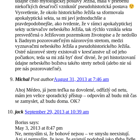
údajne čisto mytologickej postavy Ježiša, mala v priebehu
niekoľkých desaťročí vzniknúť pseudohistorická postava
Vysvetlenie, že okolo historického Ježiša sa sformovala
apokalyptická sekta, sa mi javí jednoduchšie a
pravdepodobnejšie, ako tvrdenie, že v rámci apokalyptickej
sekty uctievačov nebeského Ježiša, tak rýchlo vznikla sekta
presvedčená o Ježišovom pozemskom životopise a že nedošlo
k žiadnym pozorovateľným názorovým stretom, medzi
vyznavačmi nebeského Ježiša a pseudohistorického Ježiša.
Ostré názorové strety existovali v kresťanstve už od jeho
počiatkov, teda sa mi zdá byť dosť divné, že pri historizovaní
údajne nebeského božstva takéto strety neboli (alebo nie sú
pre nás pozorovateľné).
Michal
Post author
August 31, 2013 at 7:46 am
Ahoj Médeo, já jsem teďka na dovolené, odřízlý od netu,
mám jen velice sporadický přístup – odpovím až budu mít čas
se zamyslet, až budu doma. OK?
jack
September 29, 2013 at 10:39 am
Borius says:
May 3, 2013 at 8:47 pm
Ne, nemyslím si, že bohové nejsou – ve smyslu neexistují.
Ani si nemyslím, že jsou, že existují podobně jako třeba židle.