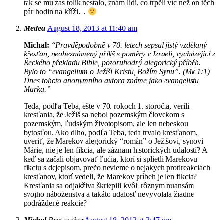
tak se mu zas tolik nestalo, znám lidi, co trpěli víc než on těch
pár hodin na kříži…
Medea
August 18, 2013 at 11:40 am
Michal:
“Pravděpodobně v 70. letech sepsal jistý vzdělaný
křesťan, neobeznámený příliš s poměry v Izraeli, vycházející z
Řeckého překladu Bible, pozoruhodný alegorický příběh.
Bylo to “evangelium o Ježíši Kristu, Božím Synu”. (Mk 1:1)
Dnes tohoto anonymního autora známe jako evangelistu
Marka.”
Teda, podľa Teba, ešte v 70. rokoch 1. storočia, verili
kresťania, že Ježiš sa nebol pozemským človekom s
pozemským, ľudským životopisom, ale len nebeskou
bytosťou. Ako dlho, podľa Teba, teda trvalo kresťanom,
uveriť, že Marekov alegorický “román” o Ježišovi, synovi
Márie, nie je len fikcia, ale záznam historických udalostí? A
keď sa začali objavovať ľudia, ktorí si splietli Marekovu
fikciu s dejepisom, prečo nevieme o nejakých protireakciách
kresťanov, ktorí vedeli, že Marekov príbeh je len fikcia?
Kresťania sa odjakživa škriepili kvôli rôznym nuansám
svojho náboženstva a takáto udalosť nevyvolala žiadne
podráždené reakcie?
Michal
Post author
August 18, 2013 at 3:47 pm