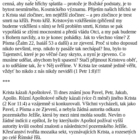
cenná, aby naše hříchy splatila – protože je Božské podstaty, je to
bytost nesmírného, Kosmického významu. Přijetím našich hříchů se
z Krista stal zločinec, ten nejtěžší zločinec – a pro zločince je trest
smrti na kříži. Proto kříž. Kristovým vzkříšením (přičemž my
budeme vzkříšeni s ním) se řeší problém smrti, Kristus se pak
vypořádá se zlými mocnostmi a předá vládu Otci, a my pak budeme
s Bohem navždy, a to je konec pohádky. Jak to všechno víme? Z
Písma (Žalm 22, Isaiáš 53 a další) a ze zjevení. Proč si toho doposud
nikdo nevšiml, resp. nikdo ty pasáže tak nechápal? Inu, bylo to
Tajemství, které je po věčné časy skryto, a nyní je zjeveno. Co
musíme udělat, abychom byli spaseni? Stačí přijmout Kristovu oběť,
a to uděláme tak, že v Něj uvěříme. V Krista lze ostatně jedině věřit,
vždyť ho nikdo z nás nikdy neviděl (1 Petr 1:8)!!!
***
Krista kázali Apoštolové. Ti dnes známí jsou Pavel, Petr, Jakub,
Apollo. Různí Apoštolové někdy kázali (více či méně) jiného Krista
(2 Kor 11:4) a vzájemně si konkurovali. Všichni vycházeli, tak jako
Pavel, z Písma a ze Zjevení, a nebyla žádná autorita odkazu
pozemského Ježíše, která by mezi nimi mohla soudit. Nevím o
žádné indícii z epištol, že by kterýkoliv Apoštol požíval vyšší
autority kvůli osobní znalosti a následnictví pozemského Ježíše.
Křesťanství tvořila mozaika sekt, vyznávajících Krista, a rozesetých
po celé Římské říši.