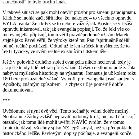
skutečnosti” to bylo trochu jinak.
V takové situaci se pak mohl otevřít prostor pro změnu paradigmatu.
Klidně se mohla začít šířit idea, že, nakonec – to všechno opravdu
BYLA realita! Že i když se to nebere vážně, tak Kristus se v Ježíši
opravdu inkarnoval, tak jak evangelia popisují. To, že řekl vše co
mu evangelia připisují, tomu věřil pravděpodobně už sám Marek,
stejně jako Pavel věřil, že výroky které mu Pán “spirituálně sdělil”
od něj reálně pocházejí. Odtud už je jen krůček k myšlence, že to
řekl i fyzicky, ve svém reálně existujícím lidském těle.
Ještě v polovině druhého století evangelia nikdo necitoval, tedy je
asi ještě tehdy lidé nebrali příliš vážně. Ovšem nedlouho poté začala
nabývat myšlenka historicity na významu. Irenaeus je už kolem roku
180 bere prokazatelně vážně. Vytvořil pro evangelia jasné spojení s
Apoštoly, známým způsobem – a zbytek už je poměrně dobře
dokumentován.
***
Uvědomme si nyní dvě věci: Tento scénář je velmi dobře možný.
Neobsahuje žádný zvlášť nepravděpodobný krok, nic, nad čím stojí
otazník, jak tomu lidé mohli uvěřit. NAVÍC tvrdím, že v tomto
kontextu dávají všechny spisy NZ lepší smysl, než za předpokladu
historického Ježíše. Pavlovými dopisy počínaje, a evangelii konče.