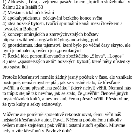
1) Židovství, Tóra, a zejména pasáže kolem „trpícího služebníka“ v
Žalmu 22 a Isaiáši 53
2) Mesianistická očekávání
3) apokalypticismus, očekávání brzkého konce světa
4) idea božské bytosti, tvořící spirituální kanál mezi člověkem a
„vysokým Bohem“
5) koncept umírajících a zmrtvýchvstalých božstev
http://en.wikipedia.org/wiki/Dying-and-rising_god
6) gnosticismus, idea tajemství, které bylo po věčné časy skryto, ale
nyní je odhaleno, ovšem jen „povolaným“
7) Řecká idea personifikovaného zbožštělého „Slova“, „Logos“
8 ) idea „spasitelských aktů“ božských bytostí, které měly důsledky
pro spásu lidí
Protože křesťanství nemělo žádný jasný počátek v čase, ale vznikalo
postupně, nemá smysl se ptát, jak se vlastně stalo, že křesťané
uvěřili, a čemu přesně „na začátku“ (který nebyl) věřili. Nemusí nás
to trápit: stejně tak nevíme, jak se stalo, že „uvěřili“ členové jiných
mysteriózních kultů, a nevíme ani, čemu přesně věřili. Přesto víme,
že tyto kulty a sekty existovaly.
Můžeme ale poměrně spolehlivě rekonstruovat, čemu věřil náš
nejstarší křesťanský autor, Pavel. Něčemu podobnému (nikoliv
ovšem nutně stejnému) pak věřili i ostatní autoři epištol. Mluvme
tedy o víře křesťanů v Pavlově době.