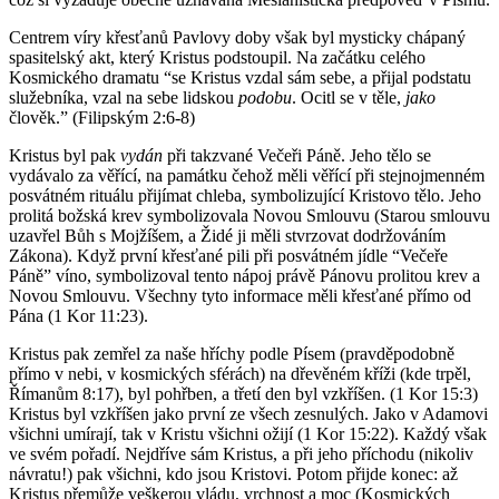
Centrem víry křesťanů Pavlovy doby však byl mysticky chápaný
spasitelský akt, který Kristus podstoupil. Na začátku celého
Kosmického dramatu “se Kristus vzdal sám sebe, a přijal podstatu
služebníka, vzal na sebe lidskou
podobu
. Ocitl se v těle,
jako
člověk.” (Filipským 2:6-8)
Kristus byl pak
vydán
při takzvané Večeři Páně. Jeho tělo se
vydávalo za věřící, na památku čehož měli věřící při stejnojmenném
posvátném rituálu přijímat chleba, symbolizující Kristovo tělo. Jeho
prolitá božská krev symbolizovala Novou Smlouvu (Starou smlouvu
uzavřel Bůh s Mojžíšem, a Židé ji měli stvrzovat dodržováním
Zákona). Když první křesťané pili při posvátném jídle “Večeře
Páně” víno, symbolizoval tento nápoj právě Pánovu prolitou krev a
Novou Smlouvu. Všechny tyto informace měli křesťané přímo od
Pána (1 Kor 11:23).
Kristus pak zemřel za naše hříchy podle Písem (pravděpodobně
přímo v nebi, v kosmických sférách) na dřevěném kříži (kde trpěl,
Římanům 8:17), byl pohřben, a třetí den byl vzkříšen. (1 Kor 15:3)
Kristus byl vzkříšen jako první ze všech zesnulých. Jako v Adamovi
všichni umírají, tak v Kristu všichni ožijí (1 Kor 15:22). Každý však
ve svém pořadí. Nejdříve sám Kristus, a při jeho příchodu (nikoliv
návratu!) pak všichni, kdo jsou Kristovi. Potom přijde konec: až
Kristus přemůže veškerou vládu, vrchnost a moc (Kosmických