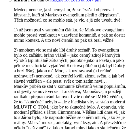
Médeo, nenene, já si nemyslím, že se “začali objevovat
křesťané, kteří si Markovo evangelium pletli z dějepisem”.
Těch možností, co se mohlo stát, je víc, a já zde uvedu dvě:
1) už jsem psal v samotném článku, že Markovo evangelium
mohlo prostě vzniknout v uzavřené komunitě, a pak se dostat
mimo kontext. A tito noví čtenáři ho pak už brali vážně.
2) mnohem víc se mi ale líbí druhý scénář. To evangelium
bylo od začátku bráno vážně – jako cenný zdroj Pánových
výroků (spirituálně získaných, podobně jako u Pavla), a jako
pěkné metaforické vyjádření Kristova příběhu (jak byl Dobrý
a bezhříšný, jakou má Moc, jak uzdravoval (a i reálně
uzdravuje!) nemocné, jak zemřel kvůli zlému světu, a jak byl
slavně vzkříšen – ale pssst, svět o tom zatím neví…
Markův příběh se stal v komunitě křesťanů velmi populárním,
a objevily se nové verze – Lukášova, Matoušova, a později
radikální přepracování Janovo. I v té době se IMHO vědělo,
že to “skutečné” nebylo – ale z hlediska víry se stalo moderní
MLUVIT O TOM, jako by to skutečné bylo. A opravdu, viz
moderní příklad s Járou Cimrmanem. Většina lidí dnes ví, jak
to s Járou bylo, ale naprosto běžně se o něm mluví, jako že je
reálný. Má svá muzea, artefakty, vynálezy, atd. A přesvědčuje
někdo “naštvaně” ty, kdo o Járovi mluví jako o skutečném, že