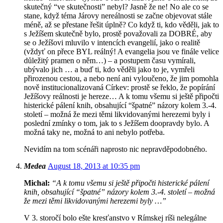
skutečný “ve skutečnosti” nebyl? Jasně že ne! No ale co se
stane, když téma Járovy nereálnosti se začne objevovat stále
méně, až se přestane řešit úplně? Co když ti, kdo věděli, jak to
s Ježíšem skutečně bylo, prostě považovali za DOBRÉ, aby
se o Ježíšovi mluvilo v intencích evangelií, jako o realitě
(vždyť on přece BYL reálný! A evangelia jsou ve finále velice
důležitý pramen o něm…) – a postupem času vymírali,
ubývalo jich … a buď ti, kdo věděli jako to je, vymřeli
přirozenou cestou, a nebo není ani vyloučeno, že jim pomohla
nově institucionalizovaná Církev: prostě se řeklo, že popírání
Ježíšovy reálnosti je hereze… A k tomu všemu si ještě připočti
histerické pálení knih, obsahující “špatné” názory kolem 3.-4.
století – možná že mezi těmi likvidovanými herezemi byly i
poslední zmínky o tom, jak to s Ježíšem doopravdy bylo. A
možná taky ne, možná to ani nebylo potřeba.
Nevidím na tom scénáři naprosto nic nepravděpodobného.
Medea
August 18, 2013 at 10:35 pm
Michal:
“A k tomu všemu si ještě připočti histerické pálení
knih, obsahující “špatné” názory kolem 3.-4. století – možná
že mezi těmi likvidovanými herezemi byly …”
V 3. storočí bolo ešte kresťanstvo v Rímskej ríši nelegálne