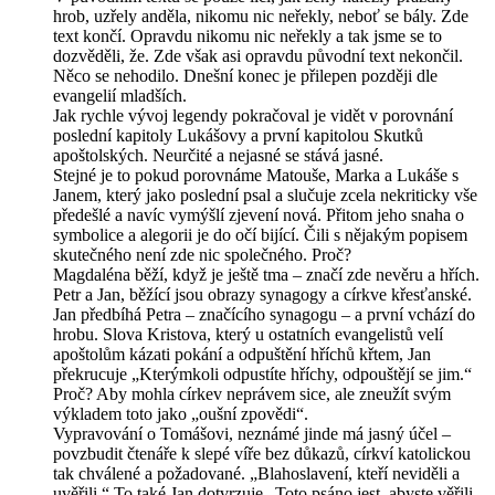
hrob, uzřely anděla, nikomu nic neřekly, neboť se bály. Zde
text končí. Opravdu nikomu nic neřekly a tak jsme se to
dozvěděli, že. Zde však asi opravdu původní text nekončil.
Něco se nehodilo. Dnešní konec je přilepen později dle
evangelií mladších.
Jak rychle vývoj legendy pokračoval je vidět v porovnání
poslední kapitoly Lukášovy a první kapitolou Skutků
apoštolských. Neurčité a nejasné se stává jasné.
Stejné je to pokud porovnáme Matouše, Marka a Lukáše s
Janem, který jako poslední psal a slučuje zcela nekriticky vše
předešlé a navíc vymýšlí zjevení nová. Přitom jeho snaha o
symbolice a alegorii je do očí bijící. Čili s nějakým popisem
skutečného není zde nic společného. Proč?
Magdaléna běží, když je ještě tma – značí zde nevěru a hřích.
Petr a Jan, běžící jsou obrazy synagogy a církve křesťanské.
Jan předbíhá Petra – značícího synagogu – a první vchází do
hrobu. Slova Kristova, který u ostatních evangelistů velí
apoštolům kázati pokání a odpuštění hříchů křtem, Jan
překrucuje „Kterýmkoli odpustíte hříchy, odpouštějí se jim.“
Proč? Aby mohla církev neprávem sice, ale zneužít svým
výkladem toto jako „oušní zpovědi“.
Vypravování o Tomášovi, neznámé jinde má jasný účel –
povzbudit čtenáře k slepé víře bez důkazů, církví katolickou
tak chválené a požadované. „Blahoslavení, kteří neviděli a
uvěřili.“ To také Jan dotvrzuje „Toto psáno jest, abyste věřili,