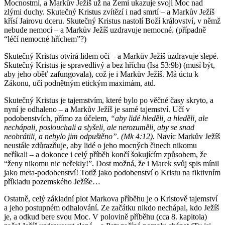
Mocnostmi, a Markův Ježíš už na Zemi ukazuje svoji Moc nad
zlými duchy. Skutečný Kristus zvítězí i nad smrtí – a Markův Ježíš
křísí Jairovu dceru. Skutečný Kristus nastolí Boží království, v němž
nebude nemocí – a Markův Ježíš uzdravuje nemocné. (případně
“léčí nemocné hříchem”?)
Skutečný Kristus otvírá lidem oči – a Markův Ježíš uzdravuje slepé.
Skutečný Kristus je spravedlivý a bez hříchu (Isa 53:9b) (musí být,
aby jeho oběť zafungovala), což je i Markův Ježíš. Má úctu k
Zákonu, učí podnětným etickým maximám, atd.
Skutečný Kristus je tajemstvím, které bylo po věčné časy skryto, a
nyní je odhaleno – a Markův Ježíš je samé tajemství. Učí v
podobenstvích, přímo za účelem,
“aby lidé hleděli, a hleděli, ale
nechápali, poslouchali a slyšeli, ale nerozuměli, aby se snad
neobrátili, a nebylo jim odpuštěno”. (Mk 4:12).
Navíc Markův Ježíš
neustále zdůrazňuje, aby lidé o jeho mocných činech nikomu
neříkali – a dokonce i celý příběh končí šokujícím způsobem, že
“ženy nikomu nic neřekly!”. Dost možná, že i Marek svůj spis mínil
jako meta-podobenství! Totiž jako podobenství o Kristu na fiktivním
příkladu pozemského Ježíše…
Ostatně, celý základní plot Markova příběhu je o Kristově tajemství
a jeho postupném odhalování. Ze začátku nikdo nechápal, kdo Ježíš
je, a odkud bere svou Moc. V polovině příběhu (cca 8. kapitola)