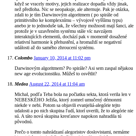
když se vracely motivy, jejich realizace dopadla vždy jinak,
než předloha. Nic se neopakuje, ale alternuje. Pak je otázka,
zdali to je tím Darwinovým algoritmem ( po spirále od
primitivního ke komplexnímu – vývojově vyššímu typu)
anebo je to jednoduše tak, že všechny možnosti mají šanci, ale
protože je v uzavřeném systému stále víc navzájem
interaktujících elementů, dochází pak v momentě dosažené
relativní harmonie k přehustění, a hromaždí se negativní
události až do samého zhroucení systému.
Colombo
January 10, 2014 at 11:02 pm
Darwinovým algoritmem? Po spirále? Asi sem zaspal nějakou
new age evolucionstiku. Můžeš to osvětlit?
Medea
August 22, 2014 at 11:04 am
Michal, podľa Teba bola na počiatku sekta, ktorá verila len v
NEBESKÉHO Ježiša, ktorý zomrel umučený démonmi
niekde v nebi. Potom sa objavili evanjeliá-alegórie tejto
udalosti a po nich skupina ľudí, ktorí uverili, že to alegórie nie
sú. A táto nová skupina kresťanov napokon nahradila tú
pôvodnú.
Prečo o tomto nahrádzaní alegoristov doslovistami, nemáme