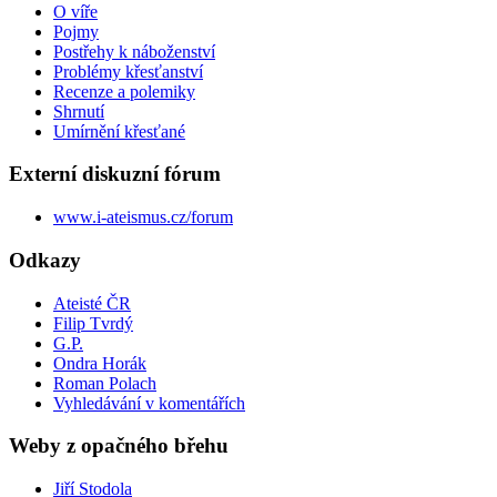
O víře
Pojmy
Postřehy k náboženství
Problémy křesťanství
Recenze a polemiky
Shrnutí
Umírnění křesťané
Externí diskuzní fórum
www.i-ateismus.cz/forum
Odkazy
Ateisté ČR
Filip Tvrdý
G.P.
Ondra Horák
Roman Polach
Vyhledávání v komentářích
Weby z opačného břehu
Jiří Stodola