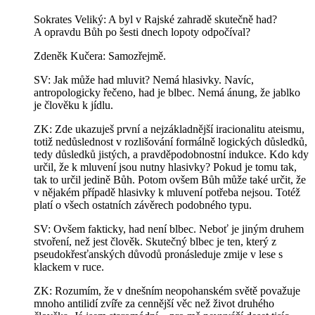
Sokrates Veliký: A byl v Rajské zahradě skutečně had?
A opravdu Bůh po šesti dnech lopoty odpočíval?
Zdeněk Kučera: Samozřejmě.
SV: Jak může had mluvit? Nemá hlasivky. Navíc,
antropologicky řečeno, had je blbec. Nemá ánung, že jablko
je člověku k jídlu.
ZK: Zde ukazuješ první a nejzákladnější iracionalitu ateismu,
totiž nedůslednost v rozlišování formálně logických důsledků,
tedy důsledků jistých, a pravděpodobnostní indukce. Kdo kdy
určil, že k mluvení jsou nutny hlasivky? Pokud je tomu tak,
tak to určil jedině Bůh. Potom ovšem Bůh může také určit, že
v nějakém případě hlasivky k mluvení potřeba nejsou. Totéž
platí o všech ostatních závěrech podobného typu.
SV: Ovšem fakticky, had není blbec. Neboť je jiným druhem
stvoření, než jest člověk. Skutečný blbec je ten, který z
pseudokřesťanských důvodů pronásleduje zmije v lese s
klackem v ruce.
ZK: Rozumím, že v dnešním neopohanském světě považuje
mnoho antilidí zvíře za cennější věc než život druhého