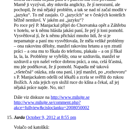
Marně ji vyzýval, aby mluvila anglicky, že jí nerozumí, ale
pochopil, že má nějaký problém, a tak se nad ní začal modlit v
„jazyku“. To mě zaujalo. O „jazycích“ se v českých kostelích
běžně nemluví. V jakém asi „jazyku“?
Po roce prý P. Manjackal přijel do Chorvatska opět a Záhřebu
v hotelu, se k němu hlásila jakási paní, že prý ji loni pomohl.
Vysvětloval jí, že k němu přichází mnoho lidí, že si je
nepamatuje a paní mu vysvětlovala, že měla veliké problémy
– ona rakovinu dělohy, manžel rakovinu hrtanu a syn ztratil
práci – a ona mu to říkala do telefonu, plakala – a on jí říkal
la, la, la. Problémy se vyřešily, ona se uzdravila, manžel se
uzdravil a syn našel velice dobrou práci, a ona, celá šťastná,
mu jde poděkovat, že jí pomohl. Napadla mě taková
„všetečná“ otázka, zda ona paní, i její manžel, po „rozhovoru“
s P. Manjackalem odešli od lékařů a zcela se svěřili do rukou
Božích. A zda jejich syn složil ruce do klína a čekal, až jej
nějaká práce najde. No, nic!
Dále viz diskuze na
http://www.milujte.se
http://www.milujte.se/comment.php?
akce=fullview&cisloclanku=2008050002
Jarda
October 9, 2012 at 8:55 pm
Volačo od katolíků: