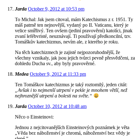
Jarda
October 9, 2012 at 10:53 pm
To Michal: Jak jsem citoval, mám Katechismus z r. 1951. Ty
máš patrně ten nejnovější, vydaný po II. Vaticanu, který je
velice smířlivý. Ten ovšem (jediní pravověrní) katolíci, jinak
zvaní lefébvristé, neuznávají. Ti používají předkoncilní, tzv.
Tomáškův katechizmus, nevím ale, z kterého je roku.
Na těch katechizmech je zajisté nejpozoruhodnější, že
všechny vznikaly, jak jsou jejich tvůrci pevně přesvědčeni, za
dohledu Ducha sv., aby byly pravověrné.
Medea
October 9, 2012 at 11:33 pm
Ten Tomáškov katechizmus je taký roztomilý, jeden citát:
„Avšak i to nejmenší utrpení v pekle je mnohem větší, než
nejhroznější utrpení a bolesti na světe.“
Jarda
October 10, 2012 at 10:48 am
Něco o Einsteinovi:
Jednou z nejcitovanějších Einsteinových poznámek je věta
„Věda bez náboženství je chromá, náboženství bez vědy je
slepé.”