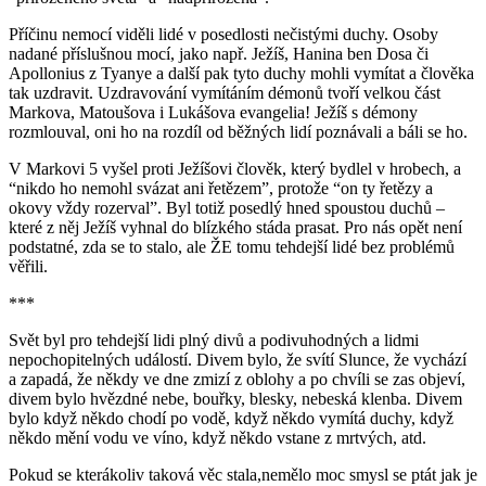
Příčinu nemocí viděli lidé v posedlosti nečistými duchy. Osoby
nadané příslušnou mocí, jako např. Ježíš, Hanina ben Dosa či
Apollonius z Tyanye a další pak tyto duchy mohli vymítat a člověka
tak uzdravit. Uzdravování vymítáním démonů tvoří velkou část
Markova, Matoušova i Lukášova evangelia! Ježíš s démony
rozmlouval, oni ho na rozdíl od běžných lidí poznávali a báli se ho.
V Markovi 5 vyšel proti Ježíšovi člověk, který bydlel v hrobech, a
“nikdo ho nemohl svázat ani řetězem”, protože “on ty řetězy a
okovy vždy rozerval”. Byl totiž posedlý hned spoustou duchů –
které z něj Ježíš vyhnal do blízkého stáda prasat. Pro nás opět není
podstatné, zda se to stalo, ale ŽE tomu tehdejší lidé bez problémů
věřili.
***
Svět byl pro tehdejší lidi plný divů a podivuhodných a lidmi
nepochopitelných událostí. Divem bylo, že svítí Slunce, že vychází
a zapadá, že někdy ve dne zmizí z oblohy a po chvíli se zas objeví,
divem bylo hvězdné nebe, bouřky, blesky, nebeská klenba. Divem
bylo když někdo chodí po vodě, když někdo vymítá duchy, když
někdo mění vodu ve víno, když někdo vstane z mrtvých, atd.
Pokud se kterákoliv taková věc stala,nemělo moc smysl se ptát jak je