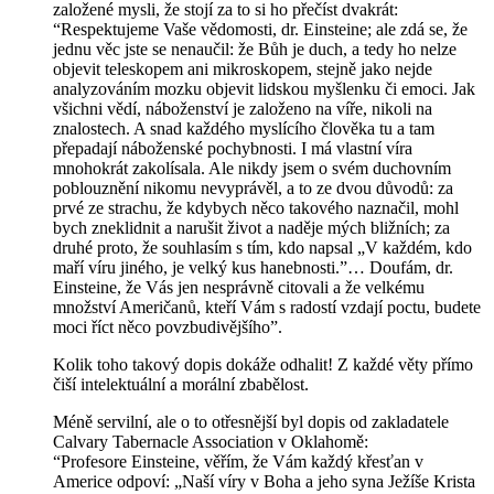
založené mysli, že stojí za to si ho přečíst dvakrát:
“Respektujeme Vaše vědomosti, dr. Einsteine; ale zdá se, že
jednu věc jste se nenaučil: že Bůh je duch, a tedy ho nelze
objevit teleskopem ani mikroskopem, stejně jako nejde
analyzováním mozku objevit lidskou myšlenku či emoci. Jak
všichni vědí, náboženství je založeno na víře, nikoli na
znalostech. A snad každého myslícího člověka tu a tam
přepadají náboženské pochybnosti. I má vlastní víra
mnohokrát zakolísala. Ale nikdy jsem o svém duchovním
poblouznění nikomu nevyprávěl, a to ze dvou důvodů: za
prvé ze strachu, že kdybych něco takového naznačil, mohl
bych zneklidnit a narušit život a naděje mých bližních; za
druhé proto, že souhlasím s tím, kdo napsal „V každém, kdo
maří víru jiného, je velký kus hanebnosti.”… Doufám, dr.
Einsteine, že Vás jen nesprávně citovali a že velkému
množství Američanů, kteří Vám s radostí vzdají poctu, budete
moci říct něco povzbudivějšího”.
Kolik toho takový dopis dokáže odhalit! Z každé věty přímo
čiší intelektuální a morální zbabělost.
Méně servilní, ale o to otřesnější byl dopis od zakladatele
Calvary Tabernacle Association v Oklahomě:
“Profesore Einsteine, věřím, že Vám každý křesťan v
Americe odpoví: „Naší víry v Boha a jeho syna Ježíše Krista