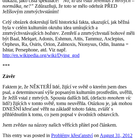
důkazů, jako čistá spekulace!
“No, to asi vstal Jeremiáš z mrtvých –
normálka, ne?”
Zdůrazňuji, že toto se mělo odehrát PŘED
Ježíšovým zmrtvýchvstáním!
Celý obrázek dokreslují širší historická fakta, ukazující, jak běžná
byla v celém kulturním okruhu idea umírajících a
zmrtvýchvstávajících
božstev
. Zemřelí a zmrtvýchvstalí bohové měli
být Baal, Melqart, Adonis, Eshmun, Attis, Tammuz, Asclepius,
Orpheus, Ra, Osiris, Orion, Zalmoxis, Nionysus, Odin, Inanna =
Ishtar, Persephone, atd. Viz např.
http://en.wikipedia.org/wiki/Dying_god
***
Závěr
Faktem je, že NĚKTEŘÍ lidé, žijící ve světě o kterém jsem dnes
psal, a determinovaní výše popsaným kulturním prostředím, uvěřili,
že Ježíš vstal z mrtvých. Spousta dalších lidí, (defacto
mnohem víc
lidí!) žijících v tomto světě, tomu neuvěřila. Otázkou je, jak mohou
DNEŠNÍ křesťané věřit na základě tohoto faktu, zvlášť s
přihlédnutím k tomu, co jsem popsal v úvodních odstavcích.
Jsem zvědav na názory našich věřících přátel pod článkem.
This entry was posted in
Problémy křesťanství
on
August 31, 2012