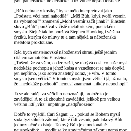
jsou panteistické, ne deistické, a už vůbec nejsou teistické.
„Bůh nehraje v kostky” by se mělo interpretovat jako
„Podstata věcí není nahodilá”. „Měl Bůh, když tvořil vesmír,
na vybranou?” znamená „Mohl vesmír začít jinak?” Einstein
slovo „Bůh” používal v čistě metaforickém, poetickém
smyslu. Stejně tak ho používá Stephen Hawking i většina
fyziků, kterým do mluvy tu a tam nějaká ta náboženská
metafora proklouzne.
Rád bych einsteinovské náboženství shrnul ještě jedním
citátem samotného Einsteina:
„Tušení, že za vším, co lze zažít, se ukrývá cosi, co naše mysl
nedokáže pochopit a jehož krása a vznešenost se nás dotýká
jen nepřímo, jako sotva znatelný odraz, je víra. V tomto
smyslu jsem věřící.” V tomto smyslu jsem věřící i já, až na to,
že „nedokáže pochopit” nemusí znamenat „nikdy nepochopí”.
Já se ale raději za věřícího neoznačuji, protože to je
zavádějící. A to až zhoubně zavádějící, jelikož pro velkou
většinu lidí „víra” implikuje „nadpřirozeno”.
Dobře to vyjádřil Carl Sagan: „… pokud se Bohem myslí
sada fyzikálních zákonů, které řídí vesmír, pak takový Bůh
jednoznačně existuje. Takový Bůh je emocionálně
neuspokojivý… modlit se ke gravitačnímu zákonu nemá moc