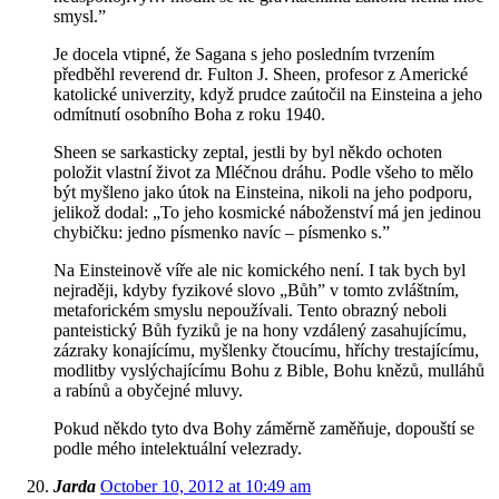
smysl.”
Je docela vtipné, že Sagana s jeho posledním tvrzením
předběhl reverend dr. Fulton J. Sheen, profesor z Americké
katolické univerzity, když prudce zaútočil na Einsteina a jeho
odmítnutí osobního Boha z roku 1940.
Sheen se sarkasticky zeptal, jestli by byl někdo ochoten
položit vlastní život za Mléčnou dráhu. Podle všeho to mělo
být myšleno jako útok na Einsteina, nikoli na jeho podporu,
jelikož dodal: „To jeho kosmické náboženství má jen jedinou
chybičku: jedno písmenko navíc – písmenko s.”
Na Einsteinově víře ale nic komického není. I tak bych byl
nejraději, kdyby fyzikové slovo „Bůh” v tomto zvláštním,
metaforickém smyslu nepoužívali. Tento obrazný neboli
panteistický Bůh fyziků je na hony vzdálený zasahujícímu,
zázraky konajícímu, myšlenky čtoucímu, hříchy trestajícímu,
modlitby vyslýchajícímu Bohu z Bible, Bohu knězů, mulláhů
a rabínů a obyčejné mluvy.
Pokud někdo tyto dva Bohy záměrně zaměňuje, dopouští se
podle mého intelektuální velezrady.
Jarda
October 10, 2012 at 10:49 am