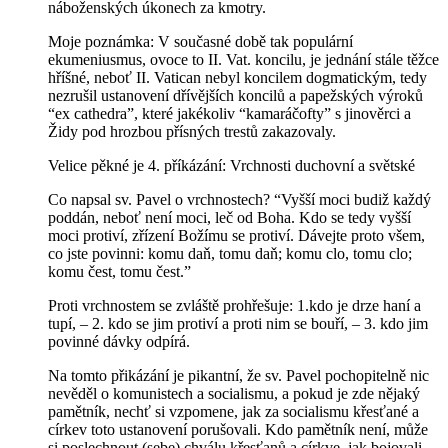
náboženských úkonech za kmotry.
Moje poznámka: V současné době tak populární
ekumeniusmus, ovoce to II. Vat. koncilu, je jednání stále těžce
hříšné, neboť II. Vatican nebyl koncilem dogmatickým, tedy
nezrušil ustanovení dřívějších koncilů a papežských výroků
“ex cathedra”, které jakékoliv “kamaráčofty” s jinověrci a
Židy pod hrozbou přísných trestů zakazovaly.
Velice pěkné je 4. příkázání: Vrchnosti duchovní a světské
Co napsal sv. Pavel o vrchnostech? “Vyšší moci budiž každý
poddán, neboť není moci, leč od Boha. Kdo se tedy vyšší
moci protiví, zřízení Božímu se protiví. Dávejte proto všem,
co jste povinni: komu daň, tomu daň; komu clo, tomu clo;
komu čest, tomu čest.”
Proti vrchnostem se zvláště prohřešuje: 1.kdo je drze haní a
tupí, – 2. kdo se jim protiví a proti nim se bouří, – 3. kdo jim
povinné dávky odpírá.
Na tomto přikázání je pikantní, že sv. Pavel pochopitelně nic
nevěděl o komunistech a socialismu, a pokud je zde nějaký
pamětník, nechť si vzpomene, jak za socialismu křesťané a
církev toto ustanovení porušovali. Kdo pamětník není, může
si poslechnout (sebe) chválu křesťanů a církve, jak bojovali