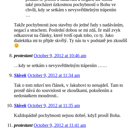
také procházet úzkostnou pochybností o Bohu ve
chvíli, kdy se setkám s nevysvětlitelným trápením
…
Takže pochybnosti jsou stavěny do jedné řady s nadáváním,
negací a strachem. Poslední dobou se mi zdá, že máš zvyk
odkazovat na články, které tvrdí opak toho, co ty. Jako
dialektika mi to přijde skvělý. Ty nás tu v podstatě jen zkoušíš
protestant
October 9, 2012 at 10:46 am
…kdy se setkám s nevysvětlitelným trápením ……
Slávek
October 9, 2012 at 11:34 am
Tak o tom mluví ten článek, v Jakubovi to nenajdeš. Tam to
prostě dává do souvislosti se zkouškami, pokušením a
nedostatkem moudrosti..
Slávek
October 9, 2012 at 11:35 am
Každopádně pochybnosti nejsou dobré, když prosíš Boha.
protestant
October 9, 2012 at 11:41 am