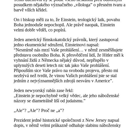
posudkem nějakého význačného „vílologa” o přesném tvaru a
barvě vílích křídel.
On i biskup měli za to, že Einstein, teologický laik, povahu
Boha jednoduše nepochopil. Ale právě naopak, Einstein
velmi dobře věděl, co popírá.
Jeden americký římskokatolický právník, který zastupoval
jedno ekumenické sdružení, Einsteinovi napsal:
“Nesmírně nás mrzí Vaše prohlášení… v němž zesměšňujete
představu osobního Boha. K přesvědčení lidí, že Hitler měl k
vyhnání židů z Německa nějaký důvod, nepřispělo v
uplynulých deseti letech nic tak jako Vaše prohlášení.
Připouštím sice Vaše právo na svobodu projevu, přesto mi
nezbývá než tvrdit, že vinou Vašich prohlášení jste se stal
jedním z nejvýznamnějších zdrojů nesváru v Americe”.
Jeden newyorský rabín zase řekl:
„Einstein je nepochybně velký vědec, ale jeho náboženské
názory se diametrálně liší od judaismu.”
„Ale”? „Ale”? Proč ne „a”?
Prezident jedné historické společnosti z New Jersey napsal
dopis, v němž velmi průkazně odhaluje slabinu nábožensky