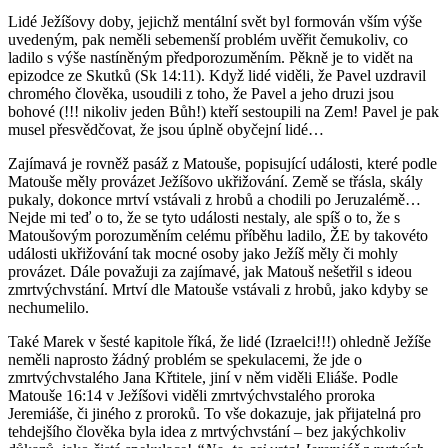
Lidé Ježíšovy doby, jejichž mentální svět byl formován vším výše
uvedeným, pak neměli sebemenší problém uvěřit čemukoliv, co
ladilo s výše nastíněným předporozuměním. Pěkně je to vidět na
epizodce ze Skutků (Sk 14:11). Když lidé viděli, že Pavel uzdravil
chromého člověka, usoudili z toho, že Pavel a jeho druzi jsou
bohové (!!! nikoliv jeden Bůh!) kteří sestoupili na Zem! Pavel je pak
musel přesvědčovat, že jsou úplně obyčejní lidé…
Zajímavá je rovněž pasáž z Matouše, popisující události, které podle
Matouše měly provázet Ježíšovo ukřižování. Země se třásla, skály
pukaly, dokonce mrtví vstávali z hrobů a chodili po Jeruzalémě…
Nejde mi teď o to, že se tyto události nestaly, ale spíš o to, že s
Matoušovým porozuměním celému příběhu ladilo, ŽE by takovéto
události ukřižování tak mocné osoby jako Ježíš měly či mohly
provázet. Dále považuji za zajímavé, jak Matouš nešetřil s ideou
zmrtvýchvstání. Mrtví dle Matouše vstávali z hrobů, jako kdyby se
nechumelilo.
Také Marek v šesté kapitole říká, že lidé (Izraelci!!!) ohledně Ježíše
neměli naprosto žádný problém se spekulacemi, že jde o
zmrtvýchvstalého Jana Křtitele, jiní v něm viděli Eliáše. Podle
Matouše 16:14 v Ježíšovi viděli zmrtvýchvstalého proroka
Jeremiáše, či jiného z proroků. To vše dokazuje, jak přijatelná pro
tehdejšího člověka byla idea z mrtvýchvstání – bez jakýchkoliv