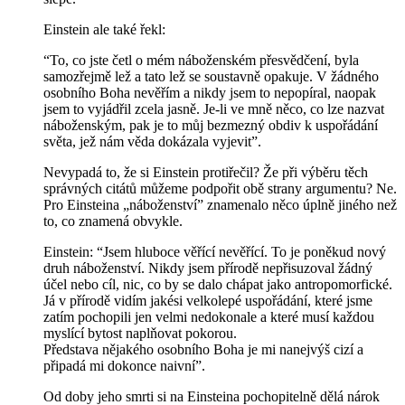
Einstein ale také řekl:
“To, co jste četl o mém náboženském přesvědčení, byla
samozřejmě lež a tato lež se soustavně opakuje. V žádného
osobního Boha nevěřím a nikdy jsem to nepopíral, naopak
jsem to vyjádřil zcela jasně. Je-li ve mně něco, co lze nazvat
náboženským, pak je to můj bezmezný obdiv k uspořádání
světa, jež nám věda dokázala vyjevit”.
Nevypadá to, že si Einstein protiřečil? Že při výběru těch
správných citátů můžeme podpořit obě strany argumentu? Ne.
Pro Einsteina „náboženství” znamenalo něco úplně jiného než
to, co znamená obvykle.
Einstein: “Jsem hluboce věřící nevěřící. To je poněkud nový
druh náboženství. Nikdy jsem přírodě nepřisuzoval žádný
účel nebo cíl, nic, co by se dalo chápat jako antropomorfické.
Já v přírodě vidím jakési velkolepé uspořádání, které jsme
zatím pochopili jen velmi nedokonale a které musí každou
myslící bytost naplňovat pokorou.
Představa nějakého osobního Boha je mi nanejvýš cizí a
připadá mi dokonce naivní”.
Od doby jeho smrti si na Einsteina pochopitelně dělá nárok