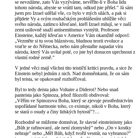
se nevzdáme, zato Vás vyzýváme, nevěříte-li v Boha lidu
tohoto národa, abyste se vrátil tam, odkud jste přišel.” Já sám
jsem pro Izrael udělal vše, co bylo v mých silách, a pak si
přijdete Vy a svým rouhačským prohlášením ublížíte věci
svého národa, zatímco křesťané, kteří Izrael milují, se v naší
zemi usilovně snaží antisemitismus vymýtit. Profesore
Einsteine, každý křesťan v Americe Vám okamžitě odpoví:
„Vezměte si tu svou bláznivou, bludnou teorii evoluce a
vraťte se do Německa, nebo nám přestaňte napadat víru
národa, který Vás uvítal poté, co jste byl donucen uprchnout z
vlastní rodné země.”
V jedné věci mají všichni tito teističtí kritici pravdu, a sice že
Einstein nebyl jedním z nich. Nad domněnkami, že on sám
byl teista, se opakovaně rozhořčoval.
Byl to tedy deista jako Voltaire a Diderot? Nebo snad
panteista jako Spinoza, jehož filozofii obdivoval:
„Věřím ve Spinozova Boha, který se zjevuje prostřednictvím
uspořádané harmonie toho, co existuje, nikoli v Boha, který
se stará o osudy a činy lidských bytostí”?…
Rozhodně se můžeme domnívat, že slavné einsteinismy jako
„Bůh je rafinovaný, ale není zlomyslný” nebo „On v kostky
nehraje” nebo „Měl Bůh, když tvořil vesmír, na vybranou?”