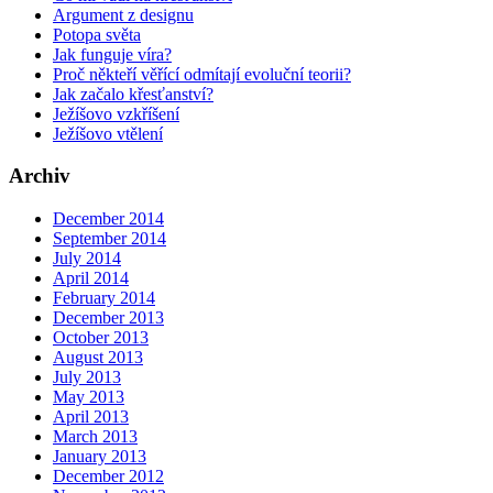
Argument z designu
Potopa světa
Jak funguje víra?
Proč někteří věřící odmítají evoluční teorii?
Jak začalo křesťanství?
Ježíšovo vzkříšení
Ježíšovo vtělení
Archiv
December 2014
September 2014
July 2014
April 2014
February 2014
December 2013
October 2013
August 2013
July 2013
May 2013
April 2013
March 2013
January 2013
December 2012