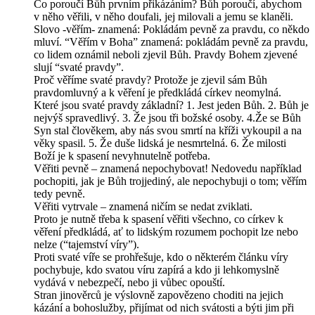
Co poroučí Bůh prvním přikázáním? Bůh poroučí, abychom
v něho věřili, v něho doufali, jej milovali a jemu se klaněli.
Slovo -věřím- znamená: Pokládám pevně za pravdu, co někdo
mluví. “Věřím v Boha” znamená: pokládám pevně za pravdu,
co lidem oznámil neboli zjevil Bůh. Pravdy Bohem zjevené
slují “svaté pravdy”.
Proč věříme svaté pravdy? Protože je zjevil sám Bůh
pravdomluvný a k věření je předkládá církev neomylná.
Které jsou svaté pravdy základní? 1. Jest jeden Bůh. 2. Bůh je
nejvýš spravedlivý. 3. Že jsou tři božské osoby. 4.Že se Bůh
Syn stal člověkem, aby nás svou smrtí na kříži vykoupil a na
věky spasil. 5. Že duše lidská je nesmrtelná. 6. Že milosti
Boží je k spasení nevyhnutelně potřeba.
Věřiti pevně – znamená nepochybovat! Nedovedu například
pochopiti, jak je Bůh trojjediný, ale nepochybuji o tom; věřím
tedy pevně.
Věřiti vytrvale – znamená ničím se nedat zviklati.
Proto je nutně třeba k spasení věřiti všechno, co církev k
věření předkládá, ať to lidským rozumem pochopit lze nebo
nelze (“tajemství víry”).
Proti svaté víře se prohřešuje, kdo o některém článku víry
pochybuje, kdo svatou víru zapírá a kdo ji lehkomyslně
vydává v nebezpečí, nebo ji vůbec opouští.
Stran jinověrců je výslovně zapovězeno choditi na jejich
kázání a bohoslužby, přijímat od nich svátosti a býti jim při