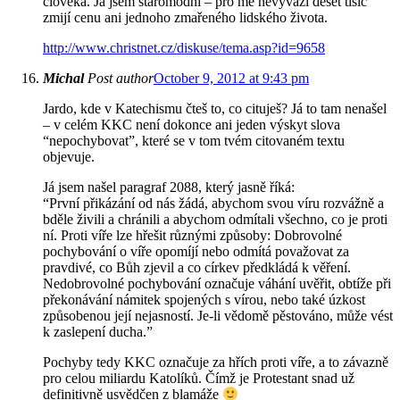
člověka. Já jsem staromódní – pro mě nevyváží deset tisíc
zmijí cenu ani jednoho zmařeného lidského života.
http://www.christnet.cz/diskuse/tema.asp?id=9658
Michal
Post author
October 9, 2012 at 9:43 pm
Jardo, kde v Katechismu čteš to, co cituješ? Já to tam nenašel
– v celém KKC není dokonce ani jeden výskyt slova
“nepochybovat”, které se v tom tvém citovaném textu
objevuje.
Já jsem našel paragraf 2088, který jasně říká:
“První přikázání od nás žádá, abychom svou víru rozvážně a
bděle živili a chránili a abychom odmítali všechno, co je proti
ní. Proti víře lze hřešit různými způsoby: Dobrovolné
pochybování o víře opomíjí nebo odmítá považovat za
pravdivé, co Bůh zjevil a co církev předkládá k věření.
Nedobrovolné pochybování označuje váhání uvěřit, obtíže při
překonávání námitek spojených s vírou, nebo také úzkost
způsobenou její nejasností. Je-li vědomě pěstováno, může vést
k zaslepení ducha.”
Pochyby tedy KKC označuje za hřích proti víře, a to závazně
pro celou miliardu Katolíků. Čímž je Protestant snad už
definitivně usvědčen z blamáže