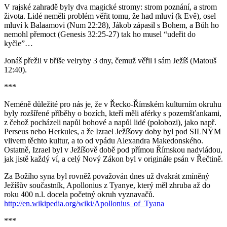
V rajské zahradě byly dva magické stromy: strom poznání, a strom
života. Lidé neměli problém věřit tomu, že had mluví (k Evě), osel
mluví k Balaamovi (Num 22:28), Jákob zápasil s Bohem, a Bůh ho
nemohl přemoct (Genesis 32:25-27) tak ho musel “udeřit do
kyčle”…
Jonáš přežil v břiše velryby 3 dny, čemuž věřil i sám Ježíš (Matouš
12:40).
***
Neméně důležité pro nás je, že v Řecko-Římském kulturním okruhu
byly rozšířené příběhy o bozích, kteří měli aférky s pozemšťankami,
z čehož pocházeli napůl bohové a napůl lidé (polobozi), jako např.
Perseus nebo Herkules, a že Izrael Ježíšovy doby byl pod SILNÝM
vlivem těchto kultur, a to od vpádu Alexandra Makedonského.
Ostatně, Izrael byl v Ježíšově době pod přímou Římskou nadvládou,
jak jistě každý ví, a celý Nový Zákon byl v originále psán v Řečtině.
Za Božího syna byl rovněž považován dnes už dvakrát zmíněný
Ježíšův součastník, Apollonius z Tyanye, který měl zhruba až do
roku 400 n.l. docela početný okruh vyznavačů.
http://en.wikipedia.org/wiki/Apollonius_of_Tyana
***