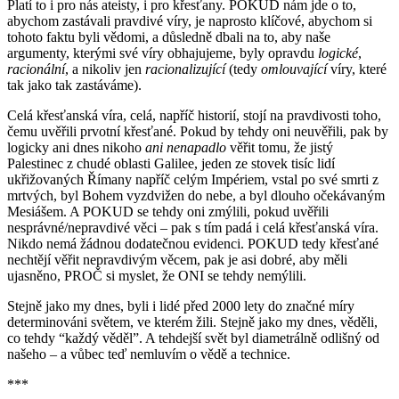
Platí to i pro nás ateisty, i pro křesťany. POKUD nám jde o to,
abychom zastávali pravdivé víry, je naprosto klíčové, abychom si
tohoto faktu byli vědomi, a důsledně dbali na to, aby naše
argumenty, kterými své víry obhajujeme, byly opravdu
logické
,
racionální
, a nikoliv jen
racionalizující
(tedy
omlouvající
víry, které
tak jako tak zastáváme).
Celá křesťanská víra, celá, napříč historií, stojí na pravdivosti toho,
čemu uvěřili prvotní křesťané. Pokud by tehdy oni neuvěřili, pak by
logicky ani dnes nikoho
ani nenapadlo
věřit tomu, že jistý
Palestinec z chudé oblasti Galilee, jeden ze stovek tisíc lidí
ukřižovaných Římany napříč celým Impériem, vstal po své smrti z
mrtvých, byl Bohem vyzdvižen do nebe, a byl dlouho očekávaným
Mesiášem. A POKUD se tehdy oni zmýlili, pokud uvěřili
nesprávné/nepravdivé věci – pak s tím padá i celá křesťanská víra.
Nikdo nemá žádnou dodatečnou evidenci. POKUD tedy křesťané
nechtějí věřit nepravdivým věcem, pak je asi dobré, aby měli
ujasněno, PROČ si myslet, že ONI se tehdy nemýlili.
Stejně jako my dnes, byli i lidé před 2000 lety do značné míry
determinováni světem, ve kterém žili. Stejně jako my dnes, věděli,
co tehdy “každý věděl”. A tehdejší svět byl diametrálně odlišný od
našeho – a vůbec teď nemluvím o vědě a technice.
***