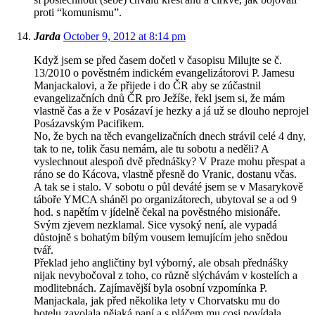
proti “komunismu”.
Jarda
October 9, 2012 at 8:14 pm
Když jsem se před časem dočetl v časopisu Milujte se č.
13/2010 o pověstném indickém evangelizátorovi P. Jamesu
Manjackalovi, a že přijede i do ČR aby se zúčastnil
evangelizačních dnů ČR pro Ježíše, řekl jsem si, že mám
vlastně čas a že v Posázaví je hezky a já už se dlouho neprojel
Posázavským Pacifikem.
No, že bych na těch evangelizačních dnech strávil celé 4 dny,
tak to ne, tolik času nemám, ale tu sobotu a neděli? A
vyslechnout alespoň dvě přednášky? V Praze mohu přespat a
ráno se do Kácova, vlastně přesně do Vranic, dostanu včas.
A tak se i stalo. V sobotu o půl deváté jsem se v Masarykově
táboře YMCA sháněl po organizátorech, ubytoval se a od 9
hod. s napětím v jídelně čekal na pověstného misionáře.
Svým zjevem nezklamal. Sice vysoký není, ale vypadá
důstojně s bohatým bílým vousem lemujícím jeho snědou
tvář.
Překlad jeho angličtiny byl výborný, ale obsah přednášky
nijak nevybočoval z toho, co různě slýchávám v kostelích a
modlitebnách. Zajímavější byla osobní vzpomínka P.
Manjackala, jak před několika lety v Chorvatsku mu do
hotelu zavolala nějaká paní a s pláčem mu cosi povídala.