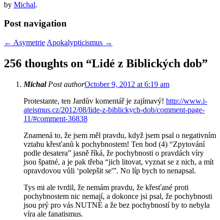
by
Michal
.
Post navigation
←
Asymetrie
Apokalypticismus
→
256 thoughts on “
Lidé z Biblických dob
”
Michal
Post author
October 9, 2012 at 6:19 am
Protestante, ten Jardův komentář je zajímavý!
http://www.i-
ateismus.cz/2012/08/lide-z-biblickych-dob/comment-page-
11/#comment-36838
Znamená to, že jsem měl pravdu, když jsem psal o negativním
vztahu křesťanů k pochybnostem! Ten bod (4) “Zpytování
podle desatera” jasně říká, že pochybnosti o pravdách víry
jsou špatné, a je pak třeba “jich litovat, vyznat se z nich, a mít
opravdovou vůli ‘polepšit se'”. No líp bych to nenapsal.
Tys mi ale tvrdil, že nemám pravdu, že křesťané proti
pochybnostem nic nemají, a dokonce jsi psal, že pochybnosti
jsou prý pro vás NUTNÉ a že bez pochybností by to nebyla
víra ale fanatismus.