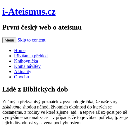
i-Ateismus.cz
První český web o ateismu
Skip to content
Menu
Home
Přivítání a přehled
Knihovnička
Kniha návštěv
Aktuality
O webu
Lidé z Biblických dob
Známý a překvapivý poznatek z psychologie říká, že naše víry
získáváme
shodou náhod, životních okolností do kterých se
dostaneme, z rodiny ve které žijeme, atd., a teprve až ex-post pro ně
vymýšlíme racionalizace – v případě, že to je vůbec potřeba, tj. že je
jejich důvodnost vystavena pochybnostem.