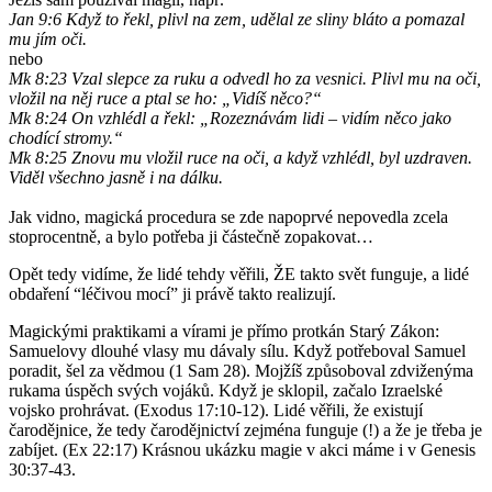
Jan 9:6 Když to řekl, plivl na zem, udělal ze sliny bláto a pomazal
mu jím oči.
nebo
Mk 8:23 Vzal slepce za ruku a odvedl ho za vesnici. Plivl mu na oči,
vložil na něj ruce a ptal se ho: „Vidíš něco?“
Mk 8:24 On vzhlédl a řekl: „Rozeznávám lidi – vidím něco jako
chodící stromy.“
Mk 8:25 Znovu mu vložil ruce na oči, a když vzhlédl, byl uzdraven.
Viděl všechno jasně i na dálku.
Jak vidno, magická procedura se zde napoprvé nepovedla zcela
stoprocentně, a bylo potřeba ji částečně zopakovat…
Opět tedy vidíme, že lidé tehdy věřili, ŽE takto svět funguje, a lidé
obdaření “léčivou mocí” ji právě takto realizují.
Magickými praktikami a vírami je přímo protkán Starý Zákon:
Samuelovy dlouhé vlasy mu dávaly sílu. Když potřeboval Samuel
poradit, šel za vědmou (1 Sam 28). Mojžíš způsoboval zdviženýma
rukama úspěch svých vojáků. Když je sklopil, začalo Izraelské
vojsko prohrávat. (Exodus 17:10-12). Lidé věřili, že existují
čarodějnice, že tedy čarodějnictví zejména funguje (!) a že je třeba je
zabíjet. (Ex 22:17) Krásnou ukázku magie v akci máme i v Genesis
30:37-43.