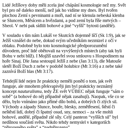
Lidé Ježíšovy doby měli zcela jiné chápání kosmologie než my. Svět
byl pro ně daleko menší, než jak ho vidíme my dnes. Byl tvořen
plochou Zemí s pevninami a moři, nad ní se klenula nebeská klenba
se Sluncem, Měsícem a hvězdami, a pod zemí byla říše mrtvých –
Sheol. V nebi pak sídlili bohové a jiné “vyšší” bytosti (andělé).
V souladu s tím nám Lukáš ve Skutcích dojemně líčí (Sk 1:9), jak se
Ježíš vznášel do nebe, dokud svým učedníkům nezmizel z očí v
oblaku. Podobně bylo toto kosmologické předporozumění
důvodem, proč lidé obětovali na vyvýšených místech (aby tak byli
Bohu v nebi blíž). I Mojžíš uzavřel svou smlouvu s Hospodinem na
hoře Sinaj. Dle Jana sestoupil Ježíš z nebe (Jan 3:13), dle Matouše
sletěl Boží Duch z nebe v podobě holubice (Mt 3:16) a z nebe také
zaznívá Boží hlas (Mt 3:17).
Tehdejší lidé nejen že prakticky neměli ponětí o tom, jak svět
funguje, ale mnohem překvapivěji jim byl prakticky neznámý
koncept
nauturalismu
, tedy ŽE svět VŮBEC nějak funguje “sám o
sobě” (a bohové do něj případně nějak zasahují). Naopak, vše co se
dělo, bylo vnímáno jako přímé dílo bohů, a dobrých či zlých sil.
Východy a západy Slunce, bouře, blesky, zemětřesení, štěstí či
neštěstí lidí, dobrý či špatný osud, sny, nemoci – za vše mohli
bohové, andělé, případně zlé síly. Celý panteon “vyšších sil” byl
nedílnou součástí světa. Nikdo tehdy nemyslel v kategoriích
“přirozeného světa” a “nadpřirozena”.