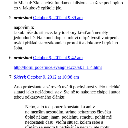
to Michal: Zkus nebýt fundamentalistou a snaž se pochopit o
co v Jakubově epištole jde.
protestant
October 9, 2012 at 9:39 am
napovím ti:
Jakub píše do situace, kdy to sbory křesťanů neměly
jednoduché. Na konci dopisu mluví o trpělivosti v utrpení a
uvádí příklad starozákonních proroků a dokonce i trpícího
Joba.
protestant
October 9, 2012 at 9:42 am
http://horni-pocernice.evangnet.cz/Jak1_1-4.html
Slávek
October 9, 2012 at 10:08 am
Ano protestante a zároveň uvádí pochybnost v této nelehké
situaci jako nežádoucí stav. Stejně to nakonec chápe i autor
tebou odkazovaného článku:
Nebo, a to teď pouze konstatuji a ani v
nejmenším nesoudím, strhne peirazmos člověka
úplně někam jinam: podlehnu strachu, pohltí mě
nedostatek času, vidím situaci kolem sebe a
přidám se jenom k nadávání a negaci, ale mohu