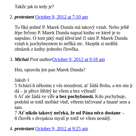
Takže jak to tedy je?
protestant
October 9, 2012 at 7:10 am
To říká jediné P. Marek Dunda má takový vztah. Nebo ještě
lépe řečeno P. Marek Dunda napsal knihu ve které je to
napsáno. O tom jaký mají křesťané či sám P. Marek Dunda
vztah k pochybnostem to neříká nic. Skeptik si nedělá
obrázek z knihy jednoho člověka.
Michal
Post author
October 9, 2012 at 9:18 am
Hm, opravdu jen pan Marek Dunda?
Jakub 1
5 Schází-li někomu z vás moudrost, ať žádá Boha, a ten mu ji
dá – je přece štědrý ke všem a bez výhrad!
6 Ať ale žádá ve víře
a bez pochybností.
Kdo pochybuje,
podobá se totiž mořské vlně, větrem bičované a hnané sem a
tam.
7
Ať nikdo takový nečeká, že od Pána něco dostane
–
8 člověk s dvojakou myslí je totiž ve všem nestálý.
protestant
October 9, 2012 at 9:25 am