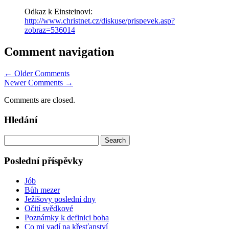
Odkaz k Einsteinovi:
http://www.christnet.cz/diskuse/prispevek.asp?
zobraz=536014
Comment navigation
← Older Comments
Newer Comments →
Comments are closed.
Hledání
Search
for:
Poslední příspěvky
Jób
Bůh mezer
Ježíšovy poslední dny
Očití svědkové
Poznámky k definici boha
Co mi vadí na křesťanství