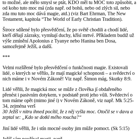
to možné, ale mělo smysl se ptát, KDO měl tu MOC toto způsobit, a
od koho tuto moc má (zda např. od bohů, nebo od zlých sil, nebo
zda mu tuto moc dává magie, atd.) (viz Bart Ehrman, The New
Testament, kapitola “The World of Early Christian Tradition).
Široce sdílené bylo přesvědčení, že po světě chodili a chodí lidé,
kteří dělají zázraky, vymítají duchy, křísí mrtvé. Příkladem budiž už
výše zmínění Apolonius z Tyanye nebo Hanina ben Dosa,
samozřejmě Ježíš, a další.
***
Velmi rozšířené bylo přesvědčení o funkčnosti magie. Existovali
lidé, o kterých se věřilo, že mají magické schopnosti – a svědectví o
nich máme i v Novém Zákoně! Viz např. Šimon mág, Skutky 8:9.
Lidé věřili, že magická moc se může z člověka jí obdařeného
přenést i pasivním dotykem, v podstatě proti jeho vůli. Svědectví o
tom máme opět (mimo jiné i) v Novém Zákoně, viz např. Mk 5:25-
34, zejména verš
30 Ježíš v nitru ihned pocítil, že z něj vyšla moc. Otočil se v davu a
zeptal se: „Kdo se dotkl mého roucha?“
Jiní lidé věřili, že i stín mocné osoby jim může pomoct. (Sk 5:15)
Ježíš sám používal magii, např.