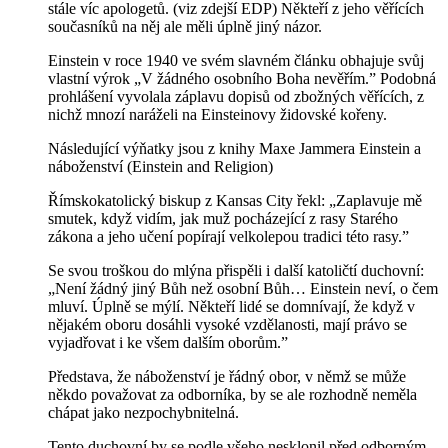
stále víc apologetů. (viz zdejší EDP) Někteří z jeho věřících
současníků na něj ale měli úplně jiný názor.
Einstein v roce 1940 ve svém slavném článku obhajuje svůj
vlastní výrok „V žádného osobního Boha nevěřím.” Podobná
prohlášení vyvolala záplavu dopisů od zbožných věřících, z
nichž mnozí naráželi na Einsteinovy židovské kořeny.
Následující výňatky jsou z knihy Maxe Jammera Einstein a
náboženství (Einstein and Religion)
Římskokatolický biskup z Kansas City řekl: „Zaplavuje mě
smutek, když vidím, jak muž pocházející z rasy Starého
zákona a jeho učení popírají velkolepou tradici této rasy.”
Se svou troškou do mlýna přispěli i další katoličtí duchovní:
„Není žádný jiný Bůh než osobní Bůh… Einstein neví, o čem
mluví. Úplně se mýlí. Někteří lidé se domnívají, že když v
nějakém oboru dosáhli vysoké vzdělanosti, mají právo se
vyjadřovat i ke všem dalším oborům.”
Představa, že náboženství je řádný obor, v němž se může
někdo považovat za odborníka, by se ale rozhodně neměla
chápat jako nezpochybnitelná.
Tento duchovní by se podle všeho nesklonil před odborným