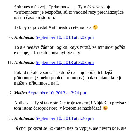
Sokrates má svoju “prítomnosť” a Ty máš zase svoju.
“Prítomností” je bezpočet, sú to vhodné rezy prechádzajúce
našim časopriestorom.
Tak by odpovedal Antitheistovi eternalista
Antitheista
September 10, 2013 at 3:02 pm
To ale nedává žádnou logiku, když tvrdíš, že minulost pořád
existuje, tak někde musí být fyzicky
Antitheista
September 10, 2013 at 3:03 pm
Pokud někde v současné době existuje pořád tehdejší
přítomnost (z mého pohledu minulost), pak se ptám, kde jí
můžu v přítomnosti najít
Medea
September 10, 2013 at 3:24 pm
Antiteista, Ty si taký strašne trojrozmerný! Nájdeš ju predsa v
tom istom časopriestore, v ktorom sa nachádzaš
Antitheista
September 10, 2013 at 3:26 pm
Já chci pokecat se Sokratem než to vypije, ale nevim kde, ale