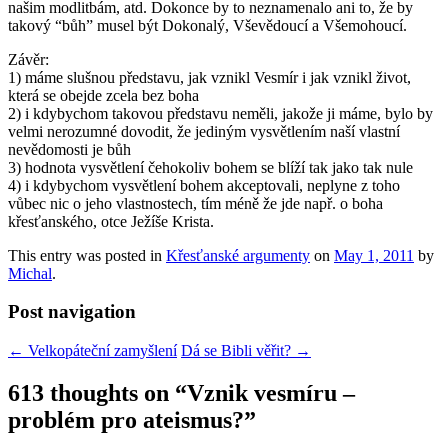
našim modlitbám, atd. Dokonce by to neznamenalo ani to, že by
takový “bůh” musel být Dokonalý, Vševědoucí a Všemohoucí.
Závěr:
1) máme slušnou představu, jak vznikl Vesmír i jak vznikl život,
která se obejde zcela bez boha
2) i kdybychom takovou představu neměli, jakože ji máme, bylo by
velmi nerozumné dovodit, že jediným vysvětlením naší vlastní
nevědomosti je bůh
3) hodnota vysvětlení čehokoliv bohem se blíží tak jako tak nule
4) i kdybychom vysvětlení bohem akceptovali, neplyne z toho
vůbec nic o jeho vlastnostech, tím méně že jde např. o boha
křesťanského, otce Ježíše Krista.
This entry was posted in
Křesťanské argumenty
on
May 1, 2011
by
Michal
.
Post navigation
←
Velkopáteční zamyšlení
Dá se Bibli věřit?
→
613 thoughts on “
Vznik vesmíru –
problém pro ateismus?
”