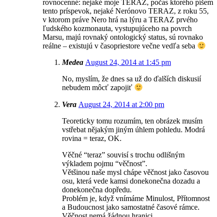
rovnocenné: nejaké moje TERAZ, počas ktorého píšem
tento príspevok, nejaké Nerónovo TERAZ, z roku 55,
v ktorom práve Nero hrá na lýru a TERAZ prvého
ľudského kozmonauta, vystupujúceho na povrch
Marsu, majú rovnaký ontologický status, sú rovnako
reálne – existujú v časopriestore večne vedľa seba
Medea
August 24, 2014 at 1:45 pm
No, myslím, že dnes sa už do ďalších diskusií
nebudem môcť zapojiť
Vera
August 24, 2014 at 2:00 pm
Teoreticky tomu rozumím, ten obrázek musím
vstřebat nějakým jiným úhlem pohledu. Modrá
rovina = teraz, OK.
Věčné “teraz” souvisí s trochu odlišným
výkladem pojmu “věčnost”.
Většinou naše mysl chápe věčnost jako časovou
osu, která vede kamsi donekonečna dozadu a
donekonečna dopředu.
Problém je, když vnímáme Minulost, Přítomnost
a Budoucnost jako samostatné časové rámce.
Věčnost nemá žádnou hranici.