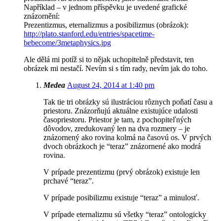
Například – v jednom příspěvku je uvedené grafické
znázornění:
Prezentizmus, eternalizmus a posibilizmus (obrázok):
http://plato.stanford.edu/entries/spacetime-
bebecome/3metaphysics.jpg
Ale dělá mi potíž si to nějak uchopitelně představit, ten
obrázek mi nestačí. Nevím si s tím rady, nevím jak do toho.
Medea
August 24, 2014 at 1:40 pm
Tak tie tri obrázky sú ilustráciou rôznych poňatí času a
priestoru. Znázorňujú aktuálne existujúce udalosti
časopriestoru. Priestor je tam, z pochopiteľných
dôvodov, zredukovaný len na dva rozmery – je
znázornený ako rovina kolmá na časovú os. V prvých
dvoch obrázkoch je “teraz” znázornené ako modrá
rovina.
V prípade prezentizmu (prvý obrázok) existuje len
prchavé “teraz”.
V prípade posibilizmu existuje “teraz” a minulosť.
V prípade eternalizmu sú všetky “teraz” ontologicky