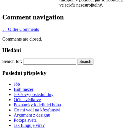
ve sci-fi) nesestrojitelný.
Comment navigation
← Older Comments
Comments are closed.
Hledání
Search for:
Poslední příspěvky
Jób
Bůh mezer
Ježíšovy poslední dny
Očití svědkové
Poznámky k definici boha
Co mi vadí na křesťanství
Argument z designu
Potopa světa
Jak funguje víra?