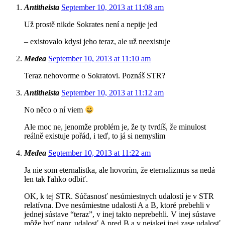
Antitheista
September 10, 2013 at 11:08 am
Už prostě nikde Sokrates není a nepije jed
– existovalo kdysi jeho teraz, ale už neexistuje
Medea
September 10, 2013 at 11:10 am
Teraz nehovorme o Sokratovi. Poznáš STR?
Antitheista
September 10, 2013 at 11:12 am
No něco o ní viem
Ale moc ne, jenomže problém je, že ty tvrdíš, že minulost
reálně existuje pořád, i teď, to já si nemyslim
Medea
September 10, 2013 at 11:22 am
Ja nie som eternalistka, ale hovorím, že eternalizmus sa nedá
len tak ľahko odbiť.
OK, k tej STR. Súčasnosť nesúmiestnych udalostí je v STR
relatívna. Dve nesúmiestne udalosti A a B, ktoré prebehli v
jednej sústave “teraz”, v inej takto neprebehli. V inej sústave
môže byť napr. udalosť A pred B a v nejakej inej zase udalosť