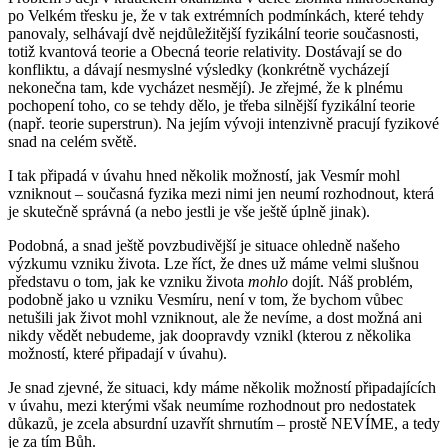
po Velkém třesku je, že v tak extrémních podmínkách, které tehdy
panovaly, selhávají dvě nejdůležitější fyzikální teorie současnosti,
totiž kvantová teorie a Obecná teorie relativity. Dostávají se do
konfliktu, a dávají nesmyslné výsledky (konkrétně vycházejí
nekonečna tam, kde vycházet nesmějí). Je zřejmé, že k plnému
pochopení toho, co se tehdy dělo, je třeba silnější fyzikální teorie
(např. teorie superstrun). Na jejím vývoji intenzivně pracují fyzikové
snad na celém světě.
I tak připadá v úvahu hned několik možností, jak Vesmír mohl
vzniknout – současná fyzika mezi nimi jen neumí rozhodnout, která
je skutečně správná (a nebo jestli je vše ještě úplně jinak).
Podobná, a snad ještě povzbudivější je situace ohledně našeho
výzkumu vzniku života. Lze říct, že dnes už máme velmi slušnou
představu o tom, jak ke vzniku života
mohlo
dojít. Náš problém,
podobně jako u vzniku Vesmíru, není v tom, že bychom vůbec
netušili jak život mohl vzniknout, ale že nevíme, a dost možná ani
nikdy vědět nebudeme, jak doopravdy vznikl (kterou z několika
možností, které připadají v úvahu).
Je snad zjevné, že situaci, kdy máme několik možností připadajících
v úvahu, mezi kterými však neumíme rozhodnout pro nedostatek
důkazů, je zcela absurdní uzavřít shrnutím – prostě NEVÍME, a tedy
je za tím Bůh.