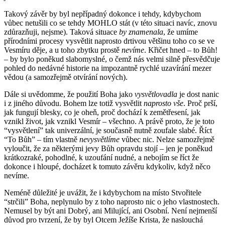
Takový závěr by byl nepřípadný dokonce i tehdy, kdybychom
vůbec netušili co se tehdy MOHLO stát (v této situaci navíc, znovu
zdůrazňuji, nejsme). Taková situace
by znamenala
, že umíme
přírodními procesy vysvětlit naprosto drtivou většinu toho co se ve
Vesmíru děje, a u toho zbytku prostě
nevíme
. Křičet hned – to Bůh!
– by bylo poněkud slabomyslné, o čemž nás velmi silně přesvědčuje
pohled do nedávné historie na impozantně rychlé uzavírání mezer
vědou (a samozřejmě otvírání nových).
Dále si uvědomme, že použití Boha jako
vysvětlovadla
je dost nanic
i z jiného důvodu. Bohem lze totiž vysvětlit
naprosto vše
. Proč prší,
jak fungují blesky, co je oheň, proč dochází k zemětřesení, jak
vznikl život, jak vznikl Vesmír – všechno. A právě proto, že je toto
“vysvětlení” tak univerzální, je současně nutně zoufale slabé. Říct
“To Bůh” – tím vlastně
nevysvětlíme
vůbec nic. Nelze samozřejmě
vyloučit, že za některými jevy Bůh opravdu stojí – jen je poněkud
krátkozraké, pohodlné, k uzoufání nudné, a nebojím se říct že
dokonce i hloupé, docházet k tomuto závěru kdykoliv, když něco
nevíme.
Neméně důležité je uvážit, že i kdybychom na místo Stvořitele
“strčili” Boha, neplynulo by z toho naprosto nic o jeho vlastnostech.
Nemusel by být ani Dobrý, ani Milující, ani Osobní. Není nejmenší
důvod pro tvrzení, že by byl Otcem Ježíše Krista, že naslouchá