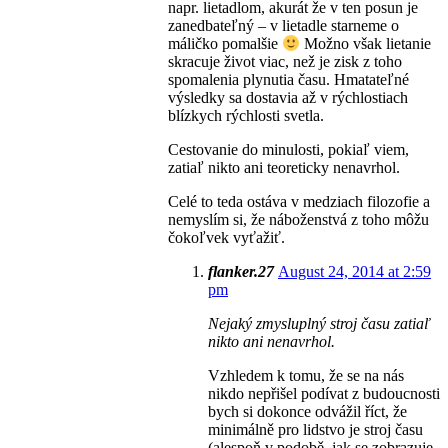
napr. lietadlom, akurát že v ten posun je
zanedbateľný – v lietadle starneme o
máličko pomalšie
Možno však lietanie
skracuje život viac, než je zisk z toho
spomalenia plynutia času. Hmatateľné
výsledky sa dostavia až v rýchlostiach
blízkych rýchlosti svetla.
Cestovanie do minulosti, pokiaľ viem,
zatiaľ nikto ani teoreticky nenavrhol.
Celé to teda ostáva v medziach filozofie a
nemyslím si, že náboženstvá z toho môžu
čokoľvek vyťažiť.
flanker.27
August 24, 2014 at 2:59
pm
Nejaký zmysluplný stroj času zatiaľ
nikto ani nenavrhol.
Vzhledem k tomu, že se na nás
nikdo nepřišel podívat z budoucnosti
bych si dokonce odvážil říct, že
minimálně pro lidstvo je stroj času
(alespoň v podobě, jak se zobrazuje