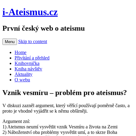
i-Ateismus.cz
První český web o ateismu
Skip to content
Menu
Home
Přivítání a přehled
Knihovnička
Kniha návštěv
Aktuality
O webu
Vznik vesmíru – problém pro ateismus?
V diskuzi zazněl argument, který věřící používají poměrně často, a
proto je vhodné vyjádřit se k němu obšírněji.
Argument zní:
1) Ateismus neumí vysvětlit vznik Vesmíru a života na Zemi
2) Náboženství oba problémy vysvětlit umí, a to skrze Boha