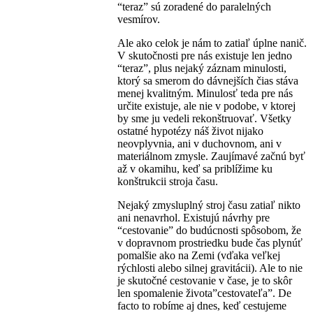
“teraz” sú zoradené do paralelných
vesmírov.
Ale ako celok je nám to zatiaľ úplne nanič.
V skutočnosti pre nás existuje len jedno
“teraz”, plus nejaký záznam minulosti,
ktorý sa smerom do dávnejších čias stáva
menej kvalitným. Minulosť teda pre nás
určite existuje, ale nie v podobe, v ktorej
by sme ju vedeli rekonštruovať. Všetky
ostatné hypotézy náš život nijako
neovplyvnia, ani v duchovnom, ani v
materiálnom zmysle. Zaujímavé začnú byť
až v okamihu, keď sa priblížime ku
konštrukcii stroja času.
Nejaký zmysluplný stroj času zatiaľ nikto
ani nenavrhol. Existujú návrhy pre
“cestovanie” do budúcnosti spôsobom, že
v dopravnom prostriedku bude čas plynúť
pomalšie ako na Zemi (vďaka veľkej
rýchlosti alebo silnej gravitácii). Ale to nie
je skutočné cestovanie v čase, je to skôr
len spomalenie života”cestovateľa”. De
facto to robíme aj dnes, keď cestujeme