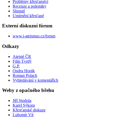
Problémy křesťanství
Recenze a polemiky
Shrnutí
Umírnění křesťané
Externí diskuzní fórum
www.i-ateismus.cz/forum
Odkazy
Ateisté ČR
Filip Tvrdý
G.P.
Ondra Horák
Roman Polach
Vyhledávání v komentářích
Weby z opačného břehu
Jiří Stodola
Karel Sýkora
Křesťanské diskuze
Lubomír Vít