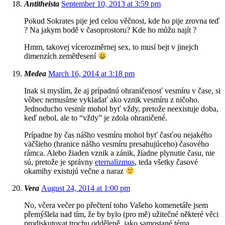
Antitheista
September 10, 2013 at 3:59 pm
Pokud Sokrates pije jed celou věčnost, kde ho pije zrovna teď
? Na jakym bodě v časoprostoru? Kde ho můžu najít ?
Hmm, takovej vícerozměrnej sex, to musí bejt v jinejch
dimenzích zemětřesení
Medea
March 16, 2014 at 3:18 pm
Inak si myslím, že aj prípadnú ohraničenosť vesmíru v čase, si
vôbec nemusíme vykladať ako vznik vesmíru z ničoho.
Jednoducho vesmír mohol byť vždy, pretože neexistuje doba,
keď nebol, ale to “vždy” je zdola ohraničené.
Prípadne by čas nášho vesmíru mohol byť časťou nejakého
väčšieho (hranice nášho vesmíru presahujúceho) časového
rámca. Alebo žiaden vznik a zánik, žiadne plynutie času, nie
sú, pretože je správny
eternalizmus
, teda všetky časové
okamihy existujú večne a naraz
Vera
August 24, 2014 at 1:00 pm
No, včera večer po přečtení toho Vašeho komenetáře jsem
přemýšlela nad tím, že by bylo (pro mě) užitečné některé věci
prodiskutovat trochu odděleně, jako samostané téma.