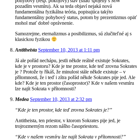
pohybový (resp. pokojový) stav (snáď spojený s MW
pozadím vesmíru). Ak sa teda objaví nejaká nová
fundamentálna fyzikálna teória, popisujúca takýto
fundamentálny pohybový status, potom by prezentizmus opäť
mohol mať dobré oprávnenie.
Samozrejme, eternalizmus a posibilizmus, sú zlučiteľné aj s
klasickou fyzikou
Antitheista
September 10, 2013 at 1:11 pm
Já ale pořád nechápu, jestli někde reálně existuje Sokrates,
kde je v prostoru? Kde je tne prostor, kde teď zrovna Sokrates
je ? Protože ty říkáš, že minulost stále někde existuje – v
přítomnosti, že i teď i zítra pořád někde Sokrates pije jed. Ale
kde? Kde je ten prostor (časoprostor)? Kde v našem vesmíru
lze najít Sokrata v přítomnosti?
Medea
September 10, 2013 at 2:32 pm
“Kde je ten prostor, kde teď zrovna Sokrates je?”
Antitheista, ten priestor, v ktorom Sokrates pije jed, je
trojrozmerným rezom nášho časopriestoru.
“Kde v našem vesmíru lze najít Sokrata v přítomnosti?”