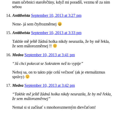
mam učebnici starořečtiny, když mi poradíš, vezmu tě za nim
sebou
Antitheista
September 10, 2013 at 3:27 pm
Nene- já sem čtyřrozměrnej
Antitheista
September 10, 2013 at 3:33 pm
Takhle mě ještě žádná holka nikdy neurazila, že by mě řekla,
že sem málorozměrnej !!
Medea
September 10, 2013 at 3:41 pm
“Já chci pokecat se Sokratem než to vypije”
Neboj sa, on to takto pije celú večnosť (ak je eternalizmus
správy)
Medea
September 10, 2013 at 3:42 pm
“Takhle mě ještě žádná holka nikdy neurazila, že by mě řekla,
že sem málorozměrnej”
Nemal si si začínať s mnohorozmerným dievčaťom!