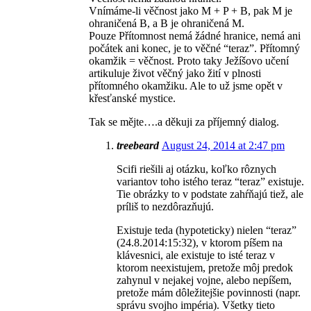
Vnímáme-li věčnost jako M + P + B, pak M je
ohraničená B, a B je ohraničená M.
Pouze Přítomnost nemá žádné hranice, nemá ani
počátek ani konec, je to věčné “teraz”. Přítomný
okamžik = věčnost. Proto taky Ježíšovo učení
artikuluje život věčný jako žití v plnosti
přítomného okamžiku. Ale to už jsme opět v
křesťanské mystice.
Tak se mějte….a děkuji za příjemný dialog.
treebeard
August 24, 2014 at 2:47 pm
Scifi riešili aj otázku, koľko rôznych
variantov toho istého teraz “teraz” existuje.
Tie obrázky to v podstate zahŕňajú tiež, ale
príliš to nezdôrazňujú.
Existuje teda (hypoteticky) nielen “teraz”
(24.8.2014:15:32), v ktorom píšem na
klávesnici, ale existuje to isté teraz v
ktorom neexistujem, pretože môj predok
zahynul v nejakej vojne, alebo nepíšem,
pretože mám dôležitejšie povinnosti (napr.
správu svojho impéria). Všetky tieto