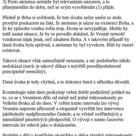
3) Proto ateismus nemůže být relevantním názorem, a to
přinejmenším do doby, než se svým vysvětlením (1) přijde.
Předně je třeba si uvědomit, že tuto úvahu nelze smést ze stolu
prostým poukazem na fakt, že ateismus je názor na existenci Boha, a
že ke způsobu vzniku světa resp. života se nevyjadřuje.
Mohla
by
totiž nastat situace, že by se povedlo
dokázat
, že Vesmír
nemohl
vzniknout nijak jinak, než zásahem Boha. A v takovém případě by
daná úvaha byla správná, a ateismus by byl vyvrácen. Bůh by musel
existovat.
Taková situace však samozřejmě nenastala, a nic podobného nikdo
nedokázal (navíc je takový důkaz s největší pravděpodobností
principielně nemožný).
Daná úvaha je tedy chybná, a to dokonce hned z několika důvodů.
Kosmologie nám dnes poskytuje velmi dobře podložený pohled na
to, co se s Vesmírem dělo od méně než jedné mikrosekundy po
Velkém třesku až do dnes. V celém tomto intervalu lze vývoj
Vesmíru naprosto přirozeně a elegantně vysvětlit bez intervence
jakéhokoliv nadpřirozeného činitele, a to včetně ověřitelných a
mimořádně působivých předpovědí. O vývoji v tomto časovém
intervalu lze mluvit jako o dokázaném.
Problém s ději v kratičkém okamžiku v délce zlomků mikrosekundy