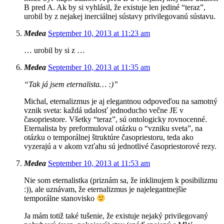
B pred A. Ak by si vyhlásil, že existuje len jediné “teraz”,
urobil by z nejakej inerciálnej sústavy privilegovanú sústavu.
Medea
September 10, 2013 at 11:23 am
… urobil by si z …
Medea
September 10, 2013 at 11:35 am
“Tak já jsem eternalista… :)”
Michal, eternalizmus je aj elegantnou odpoveďou na samotný
vznik sveta: každá udalosť jednoducho večne JE v
časopriestore. Všetky “teraz”, sú ontologicky rovnocenné.
Eternalista by preformuloval otázku o “vzniku sveta”, na
otázku o temporálnej štruktúre časopriestoru, teda ako
vyzerajú a v akom vzťahu sú jednotlivé časopriestorové rezy.
Medea
September 10, 2013 at 11:53 am
Nie som eternalistka (priznám sa, že inklinujem k posibilizmu
:)), ale uznávam, že eternalizmus je najelegantnejšie
temporálne stanovisko
Ja mám totiž také tušenie, že existuje nejaký privilegovaný