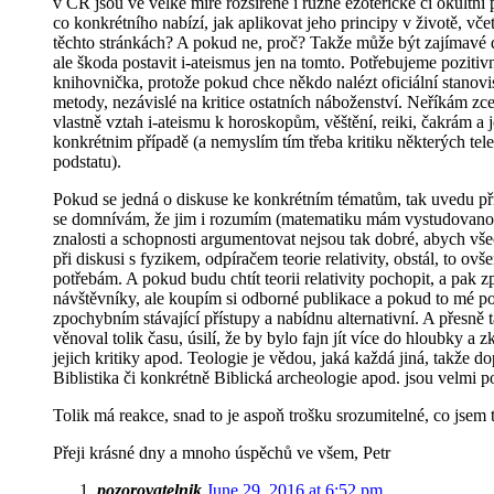
v ČR jsou ve velké míře rozšířené i různé ezoterické či okultn
co konkrétního nabízí, jak aplikovat jeho principy v životě, vč
těchto stránkách? A pokud ne, proč? Takže může být zajímavé dis
ale škoda postavit i-ateismus jen na tomto. Potřebujeme pozi
knihovnička, protože pokud chce někdo nalézt oficiální stanovi
metody, nezávislé na kritice ostatních náboženství. Neříkám zce
vlastně vztah i-ateismu k horoskopům, věštění, reiki, čakrám a 
konkrétnim případě (a nemyslím tím třeba kritiku některých tel
podstatu).
Pokud se jedná o diskuse ke konkrétním tématům, tak uvedu příkl
se domnívám, že jim i rozumím (matematiku mám vystudovanou a v
znalosti a schopnosti argumentovat nejsou tak dobré, abych všech
při diskusi s fyzikem, odpíračem teorie relativity, obstál, to ovš
potřebám. A pokud budu chtít teorii relativity pochopit, a pak
návštěvníky, ale koupím si odborné publikace a pokud to mé po
zpochybním stávající přístupy a nabídnu alternativní. A přesně t
věnoval tolik času, úsilí, že by bylo fajn jít více do hloubky a
jejich kritiky apod. Teologie je vědou, jaká každá jiná, takže d
Biblistika či konkrétně Biblická archeologie apod. jsou velmi p
Tolik má reakce, snad to je aspoň trošku srozumitelné, co jsem t
Přeji krásné dny a mnoho úspěchů ve všem, Petr
pozorovatelnik
June 29, 2016 at 6:52 pm