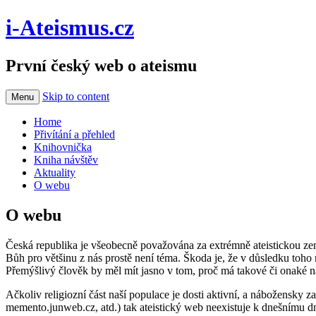
i-Ateismus.cz
První český web o ateismu
Skip to content
Menu
Home
Přivítání a přehled
Knihovnička
Kniha návštěv
Aktuality
O webu
O webu
Česká republika je všeobecně považována za extrémně ateistickou zemi.
Bůh pro většinu z nás prostě není téma. Škoda je, že v důsledku toho
Přemýšlivý člověk by měl mít jasno v tom, proč má takové či onaké n
Ačkoliv religiozní část naší populace je dosti aktivní, a nábožensky 
memento.junweb.cz, atd.) tak ateistický web neexistuje k dnešnímu dni a