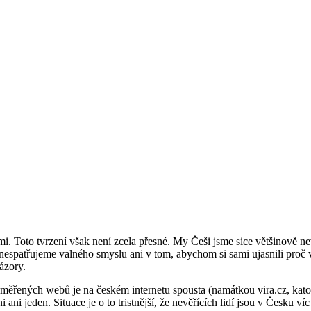
 Toto tvrzení však není zcela přesné. My Češi jsme sice většinově nevě
 nespatřujeme valného smyslu ani v tom, abychom si sami ujasnili proč 
ázory.
zaměřených webů je na českém internetu spousta (namátkou vira.cz, kato
ni jeden. Situace je o to tristnější, že nevěřících lidí jsou v Česku víc 