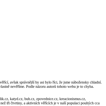
řící, avšak správnější by asi bylo říci, že jsme nábožensky chladní.
vlastně nevěříme. Podle názoru autorů tohoto webu je to chyba.
lik.cz, katyd.cz, buh.cz, zpovednice.cz, kreacionismus.cz,
než tři čtvrtiny, a aktivních věřících je v naší populaci pouhých cca