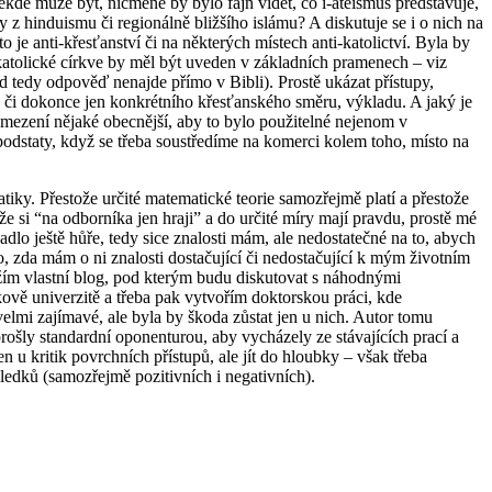
ěkde může být, nicméně by bylo fajn vidět, co i-ateismus představuje,
 z hinduismu či regionálně bližšího islámu? A diskutuje se i o nich na
je anti-křesťanství či na některých místech anti-katolictví. Byla by
atolické církve by měl být uveden v základních pramenech – viz
d tedy odpověď nenajde přímo v Bibli). Prostě ukázat přístupy,
í, či dokonce jen konkrétního křesťanského směru, výkladu. A jaký je
 vymezení nějaké obecnější, aby to bylo použitelné nejenom v
podstaty, když se třeba soustředíme na komerci kolem toho, místo na
tiky. Přestože určité matematické teorie samozřejmě platí a přestože
 si “na odborníka jen hraji” a do určité míry mají pravdu, prostě mé
adlo ještě hůře, tedy sice znalosti mám, ale nedostatečné na to, abych
i to, zda mám o ni znalosti dostačující či nedostačující k mým životním
ložím vlastní blog, pod kterým budu diskutovat s náhodnými
ově univerzitě a třeba pak vytvořím doktorskou práci, kde
 velmi zajímavé, ale byla by škoda zůstat jen u nich. Autor tomu
 prošly standardní oponenturou, aby vycházely ze stávajících prací a
n u kritik povrchních přístupů, ale jít do hloubky – však třeba
sledků (samozřejmě pozitivních i negativních).