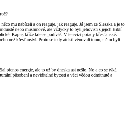
proč?
něco mu nabízeli a on reaguje, jak reaguje. Já jsem ze Slezska a je to
duisté nebo muslimové, ale vždycky to byli jehovisti s jejich Biblí
lické. Kaple, kříže kde se podíváš. V televizi pořady křesťanské.
o než křesťanství. Proto se tedy ateisti věnovali tomu, s čím byli
lal přenos energie, ale to už by dneska asi nešlo. No a co se týká
turální působení a neviditelné bytosti a věci vědou odmítnuté a