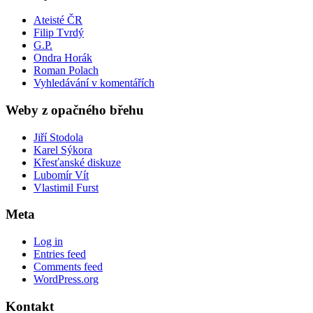
Ateisté ČR
Filip Tvrdý
G.P.
Ondra Horák
Roman Polach
Vyhledávání v komentářích
Weby z opačného břehu
Jiří Stodola
Karel Sýkora
Křesťanské diskuze
Lubomír Vít
Vlastimil Furst
Meta
Log in
Entries feed
Comments feed
WordPress.org
Kontakt