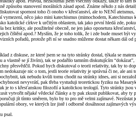
í praktiky apod. Pravda, nezkoumal jsem všechny odkazy, takže to tam n
etně způsobu stanovení morálních zásad apod. Známe někdo z nás detaily
kutovat spornost toho či onoho v křesťanství, ale to NENÍ ateismus, to 
tivní vymezení, něco jako mini katechismus (mimochodem, Katechismus k
sko katolické církve k určitým oblastem, tak jako první hledá zde, poku
la bez kritiky, ale použitelné obecně, ne jen jako oponetura křesťanstv
jejich čištění apod.? Myslím, že je toho tolik, že i zde bude muset být
evizních pořadů, protože při ní se snadno můžeme dostat někam dál od 
ad z diskuse, ze které jsem se na tyto stránky dostal, týkala se matema
lastně se jí živím), tak se podařilo tamním diskutujícím “dokázat”, že
ny přesvědčil. Pokud bych diskutoval o teorii relativity, tak by to dop
em nedokazuje nic o tom, jestli teorie relativity je správná či ne, ale an
 zpochybnit, tak nebudu kvůli tomu chodit na stránky idnes, ani si neza
chybnosti nevyvrátí, pak třeba vystuduji teoretickou fyziku na Masaryk
ak je to s křesťanskou filozofií a katolickou teologií. Tyto stránky jsou
 zkusit vytvořit nějaké vědecké články a ty pak zkusit publikovat, aby ty
oporučuji jít tímto směrem, bylo by to pro mě velmi zajímavé. Nezůstat je
opulární obory, ve kterých lze jistě i odborně dosáhnout zajímavých vý
u psal.