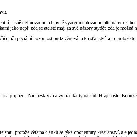
vit.
ntní, jasně definovanou a hlavně vyargumentovanou alternativu. Chceme
ami jako např. zda se ateisté mají za své názory stydět, zda je možná m
ičemž speciální pozornost bude věnována křesťanství, a to protože toto
no a příjmení. Nic neskrývá a vyložil karty na stůl. Hraje čistě. Bohu
teismu, protože většina článků se týká oponentury křesťanství, ale jedn