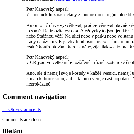
Petr Kanovský napsal:
Známe někdo z nás detaily z hinduismu či regionálně bliž
_____________________________________________
Autor to už dříve vysvětloval, proč se věnoval hlavně kře
to samé. Religiozita vysoká. A vždycky to jsou jen křesť
nebo Strážnou věží. Na ulici nebo v parku nebo ve stanu s
Tady na území ČR je vliv hinduismu nebo islámu minimáln
reálně konfrontováni, kdo na ně vyvíjel tlak – a to byli k
Petr Kanovský napsal:
v ČR jsou ve velké míře rozšířené i různé ezoterické či o
_____________________________________________
Ano, ale ti nemají svoje kostely v každé vesnici, nemají 
kartářek, horoskopů, atd. tak tomu věří je část populace.
neprokázané.
Comment navigation
← Older Comments
Comments are closed.
Hledání