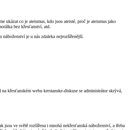
 ukázat co je ateismus, kdo jsou ateisté, proč je ateismus jako
orálka bez křesťanství, atd.
 náboženství je u nás zdaleka nejrozšířenější.
žel na křesťanském webu krestanske-diskuse se administrátor skrývá,
ak jsou ve světě rozšířena i mnohá nekřesťanská náboženství, a třeba