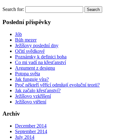
Search for:
Poslední příspěvky
Jób
Bůh mezer
Ježíšovy poslední dny
Očití svědkové
Poznámky k definici boha
Co mi vadí na křesťanství
Argument z designu
Potopa světa
Jak funguje víra?
Proč někteří věřící odmítají evoluční teorii?
Jak začalo křesťanství?
Ježíšovo vzkříšení
Ježíšovo vtělení
Archiv
December 2014
September 2014
July 2014