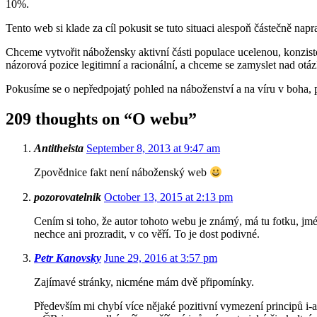
10%.
Tento web si klade za cíl pokusit se tuto situaci alespoň částečně napra
Chceme vytvořit nábožensky aktivní části populace ucelenou, konziste
názorová pozice legitimní a racionální, a chceme se zamyslet nad otázk
Pokusíme se o nepředpojatý pohled na náboženství a na víru v boha, př
209 thoughts on “
O webu
”
Antitheista
September 8, 2013 at 9:47 am
Zpovědnice fakt není náboženský web
pozorovatelnik
October 13, 2015 at 2:13 pm
Cením si toho, že autor tohoto webu je známý, má tu fotku, jmé
nechce ani prozradit, v co věří. To je dost podivné.
Petr Kanovsky
June 29, 2016 at 3:57 pm
Zajímavé stránky, nicméne mám dvě připomínky.
Především mi chybí více nějaké pozitivní vymezení principů i-a