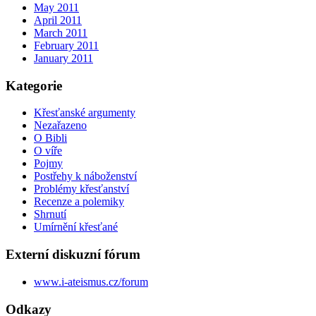
May 2011
April 2011
March 2011
February 2011
January 2011
Kategorie
Křesťanské argumenty
Nezařazeno
O Bibli
O víře
Pojmy
Postřehy k náboženství
Problémy křesťanství
Recenze a polemiky
Shrnutí
Umírnění křesťané
Externí diskuzní fórum
www.i-ateismus.cz/forum
Odkazy