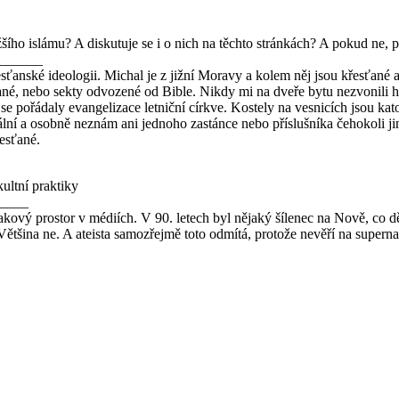
šího islámu? A diskutuje se i o nich na těchto stránkách? A pokud ne, 
______
sťanské ideologii. Michal je z jižní Moravy a kolem něj jsou křesťané a 
ané, nebo sekty odvozené od Bible. Nikdy mi na dveře bytu nezvonili hin
e pořádaly evangelizace letniční církve. Kostely na vesnicích jsou kato
í a osobně neznám ani jednoho zastánce nebo příslušníka čehokoli jinéh
řesťané.
kultní praktiky
____
takový prostor v médiích. V 90. letech byl nějaký šílenec na Nově, co dě
 Většina ne. A ateista samozřejmě toto odmítá, protože nevěří na superna